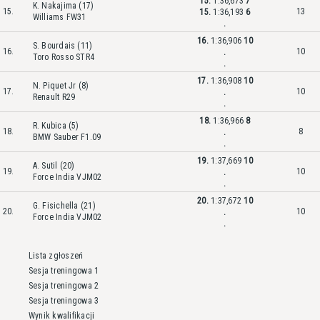
15.
1:36,673
7
K. Nakajima (17)
15.
13
15.
1:36,193
6
Williams FW31
.
16.
1:36,906
10
S. Bourdais (11)
16.
10
.
Toro Rosso STR4
.
17.
1:36,908
10
N. Piquet Jr (8)
17.
10
.
Renault R29
.
18.
1:36,966
8
R. Kubica (5)
18.
8
.
BMW Sauber F1.09
.
19.
1:37,669
10
A. Sutil (20)
19.
10
.
Force India VJM02
.
20.
1:37,672
10
G. Fisichella (21)
20.
10
.
Force India VJM02
.
Lista zgłoszeń
Sesja treningowa 1
Sesja treningowa 2
Sesja treningowa 3
Wynik kwalifikacji