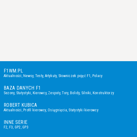
F1WM.PL
Aktualności
,
Newsy
,
Testy
,
Artykuły
,
Słowniczek pojęć F1
,
Polacy
BAZA DANYCH F1
Sezony
,
Statystyki
,
Kierowcy
,
Zespoły
,
Tory
,
Bolidy
,
Silniki
,
Konstruktorzy
ROBERT KUBICA
Aktualności
,
Profil kierowcy
,
Osiągnięcia
,
Statystyki kierowcy
INNE SERIE
F2
,
F3
,
GP2
,
GP3