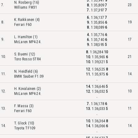
5.
1:35,941
9
N. Rosberg (16)
7.
23
8.
1:35,809
7
Williams FW31
7.
1:37,397
7
6.
1:36,137
7
K. Raikkonen (4)
8.
19
9.
1:35,856
6
Ferrari F60
8.
1:38,089
6
4.
1:35,776
6
L. Hamilton (1)
9.
17
6.
1:35,740
6
McLaren MP4-24
9.
1:38,595
5
8.
1:36,284
10
S. Buemi (12)
10.
21
10.
1:35,965
6
Toro Rosso STR4
10.
1:39,321
5
12.
1:36,525
8
N. Heidfeld (6)
11.
14
11.
1:35,975
6
BMW Sauber F1.09
.
14.
1:36,646
5
H. Kovalainen (2)
12.
10
12.
1:36,032
5
McLaren MP4-24
.
7.
1:36,178
6
F. Massa (3)
13.
11
13.
1:36,033
5
Ferrari F60
.
10.
1:36,364
8
T. Glock (10)
14.
14
14.
1:36,066
6
Toyota TF109
.