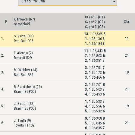
Część 1 (Q1)
Kierowca (Nr)
P.
Okr.
Część 2 (Q2)
Samochód
Część 3 (Q3)
13.
1:36,565
5
S. Vettel (15)
1.
11
1.
1:35,130
3
Red Bull RB5
1.
1:36,184
3
11.
1:36,443
8
F. Alonso (7)
2.
21
7.
1:35,803
6
Renault R29
2.
1:36,381
7
3.
1:35,751
7
M. Webber (14)
3.
19
2.
1:35,173
6
Red Bull RB5
3.
1:36,466
6
2.
1:35,701
8
R. Barrichello (23)
4.
21
3.
1:35,503
7
Brawn BGP001
4.
1:36,493
6
1.
1:35,533
7
J. Button (22)
5.
19
4.
1:35,556
6
Brawn BGP001
5.
1:36,532
6
9.
1:36,308
8
J. Trulli (9)
6.
21
5.
1:35,645
6
Toyota TF109
6.
1:36,835
7