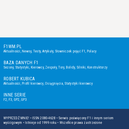
F1WM.PL
Aktualności
,
Newsy
,
Testy
,
Artykuły
,
Słowniczek pojęć F1
,
Polacy
BAZA DANYCH F1
Sezony
,
Statystyki
,
Kierowcy
,
Zespoły
,
Tory
,
Bolidy
,
Silniki
,
Konstruktorzy
ROBERT KUBICA
Aktualności
,
Profil kierowcy
,
Osiągnięcia
,
Statystyki kierowcy
INNE SERIE
F2
,
F3
,
GP2
,
GP3
WYPRZEDŹ MNIE! • ISSN 2080-4628 • Serwis poświęcony F1 i innym seriom
wyścigowym • Istnieje od 1999 roku • Wszelkie prawa zastrzeżone