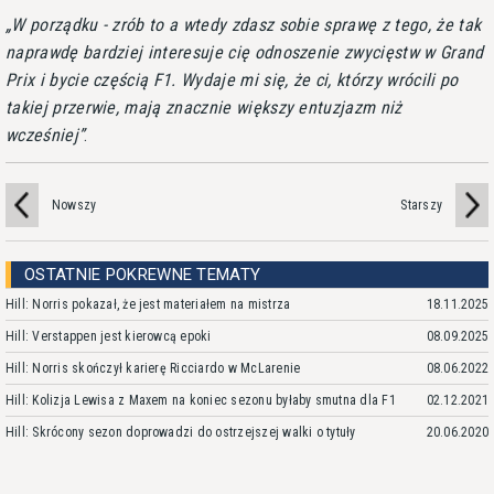
W porządku - zrób to a wtedy zdasz sobie sprawę z tego, że tak
naprawdę bardziej interesuje cię odnoszenie zwycięstw w Grand
Prix i bycie częścią F1. Wydaje mi się, że ci, którzy wrócili po
takiej przerwie, mają znacznie większy entuzjazm niż
wcześniej
.
Nowszy
Starszy
OSTATNIE POKREWNE TEMATY
Hill: Norris pokazał, że jest materiałem na mistrza
18.11.2025
Hill: Verstappen jest kierowcą epoki
08.09.2025
Hill: Norris skończył karierę Ricciardo w McLarenie
08.06.2022
Hill: Kolizja Lewisa z Maxem na koniec sezonu byłaby smutna dla F1
02.12.2021
Hill: Skrócony sezon doprowadzi do ostrzejszej walki o tytuły
20.06.2020