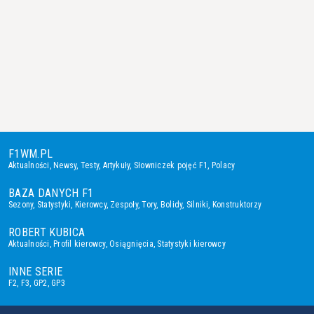
F1WM.PL
Aktualności
,
Newsy
,
Testy
,
Artykuły
,
Słowniczek pojęć F1
,
Polacy
BAZA DANYCH F1
Sezony
,
Statystyki
,
Kierowcy
,
Zespoły
,
Tory
,
Bolidy
,
Silniki
,
Konstruktorzy
ROBERT KUBICA
Aktualności
,
Profil kierowcy
,
Osiągnięcia
,
Statystyki kierowcy
INNE SERIE
F2
,
F3
,
GP2
,
GP3