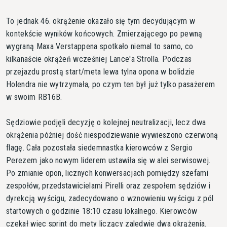
To jednak 46. okrążenie okazało się tym decydującym w
kontekście wyników końcowych. Zmierzającego po pewną
wygraną Maxa Verstappena spotkało niemal to samo, co
kilkanaście okrążeń wcześniej Lance'a Strolla. Podczas
przejazdu prostą start/meta lewa tylna opona w bolidzie
Holendra nie wytrzymała, po czym ten był już tylko pasażerem
w swoim RB16B.
Sędziowie podjęli decyzję o kolejnej neutralizacji, lecz dwa
okrążenia później dość niespodziewanie wywieszono czerwoną
flagę. Cała pozostała siedemnastka kierowców z Sergio
Perezem jako nowym liderem ustawiła się w alei serwisowej.
Po zmianie opon, licznych konwersacjach pomiędzy szefami
zespołów, przedstawicielami Pirelli oraz zespołem sędziów i
dyrekcją wyścigu, zadecydowano o wznowieniu wyścigu z pól
startowych o godzinie 18:10 czasu lokalnego. Kierowców
czekał więc sprint do mety liczący zaledwie dwa okrążenia.