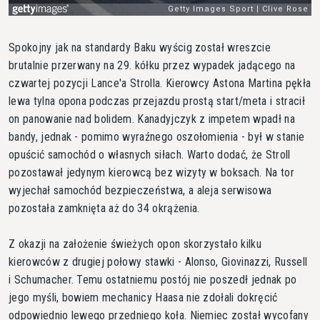
Spokojny jak na standardy Baku wyścig został wreszcie
brutalnie przerwany na 29. kółku przez wypadek jadącego na
czwartej pozycji Lance'a Strolla. Kierowcy Astona Martina pękła
lewa tylna opona podczas przejazdu prostą start/meta i stracił
on panowanie nad bolidem. Kanadyjczyk z impetem wpadł na
bandy, jednak - pomimo wyraźnego oszołomienia - był w stanie
opuścić samochód o własnych siłach. Warto dodać, że Stroll
pozostawał jedynym kierowcą bez wizyty w boksach. Na tor
wyjechał samochód bezpieczeństwa, a aleja serwisowa
pozostała zamknięta aż do 34 okrążenia.
Z okazji na założenie świeżych opon skorzystało kilku
kierowców z drugiej połowy stawki - Alonso, Giovinazzi, Russell
i Schumacher. Temu ostatniemu postój nie poszedł jednak po
jego myśli, bowiem mechanicy Haasa nie zdołali dokręcić
odpowiednio lewego przedniego koła. Niemiec został wycofany