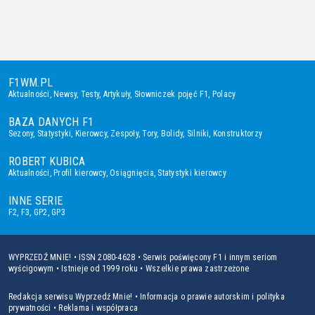
F1WM.PL
Aktualności
,
Newsy
,
Testy
,
Artykuły
,
Słowniczek pojęć F1
,
Polacy
BAZA DANYCH F1
Sezony
,
Statystyki
,
Kierowcy
,
Zespoły
,
Tory
,
Bolidy
,
Silniki
,
Konstruktorzy
ROBERT KUBICA
Aktualności
,
Profil kierowcy
,
Osiągnięcia
,
Statystyki kierowcy
INNE SERIE
F2
,
F3
,
GP2
,
GP3
WYPRZEDŹ MNIE! • ISSN 2080-4628 • Serwis poświęcony F1 i innym seriom
wyścigowym • Istnieje od 1999 roku • Wszelkie prawa zastrzeżone
Redakcja serwisu Wyprzedź Mnie!
•
Informacja o prawie autorskim i polityka
prywatności
•
Reklama i współpraca