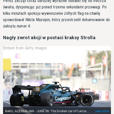
Perez zaczął coraz bardziej wyraźnie oddalać się od mistrza
świata, dysponując już ponad trzema sekundami przewagi. Po
kilku minutach spokoju wywieszenie żółtych flag na chwilę
spowodował Nikita Mazepin, który przestrzelił dohamowanie do
zakrętu numer 4.
Nagły zwrot akcji w postaci kraksy Strolla
Embed from Getty Images