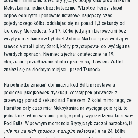
bolidem Hamiltona, toteż Brytyjczyk podjął kilka prób ataku na
Meksykanina, jednak bezskutecznie. Wkrótce Perez złapał
odpowiedni rytm i ponownie ustanowił najlepszy czas
pojedynczego kółka, oddalając się na ponad 1,3 sekundy od
kierowcy Mercedesa. Na 17. kółku jedynymi kierowcami bez
wizyty u mechaników był duet Astona Martina - przewodzący
stawce Vettel i piąty Stroll, który przystępował do wyścigu na
twardych oponach. Niemiec zjechał ostatecznie na 19.
okrążeniu - przedłużenie stintu opłaciło się, bowiem Vettel
znalazł się na siódmym miejscu, przed Tsunodą.
Na półmetku zmagań dominacja Red Bulla przestawała
podlegać jakiejkolwiek dyskusji. Verstappen prowadził z
przewagą ponad 6 sekund nad Perezem. Z kolei mimo tego, że
Hamilton cały czas miał Meksykanina na wyciągnięcie ręki, to
jednak nie był on w stanie podjąć próby wyprzedzenia kierowcy
Red Bulla. W pewnym momencie Brytyjczyk zaczął narzekać, iż
nie ma na nich sposobu w drugim sektorze
, a na 24. kółku