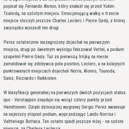
popisał się Fernando Alonso, który znalazł się przed Yukim
Tsunodą, na szóstym miejscu. Emocjonującą walkę o trzecie
miejsce stoczyli jeszcze Charles Leclerc i Pierre Gasly, z której
zwycięsko wyszedł ten drugi.
Perez ostatecznie niezagrożony dojechał na pierwszym
miejscu, drugi po świetnym wyścigu finiszował Vettel, a podium
uzupełnił Pierre Gasly. Tuż za pierwszą trójką na mecie
zameldował się zdobywca pole position, Leclerc, a na kolejnych
punktowanych miejscach dojechali Norris, Alonso, Tsunoda,
Sainz, Ricciardo i Raikkonen.
W klasyfikacji generalnej na pierwszych dwóch pozycjach status
quo - Verstappen znajduje się wciąż cztery punkty przed
Hamiltonem. Dzięki dzisiejszej wygranej Sergio Perez awansuje
na najniższy stopień podium, wyprzedzając Lando Norrisa i
Valtteriego Bottasa. Ten ostatni spadł jeszcze niżej - na szóste
miejsce, za Charlesa Leclerca.