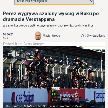
Perez wygrywa szalony wyścig w Baku po
dramacie Verstappena
W samej końcówce z walki o zwycięstwo wypadł również Lewis Hamilton.
06.06.21
7800
Maciej Wróbel
wyświetlenia
16:27
Embed from Getty Images