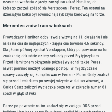
czasie na wrażenia z jazdy zaczął narzekać Hamilton, do
którego zaczęli zbliżać się Verstappen i Perez. Ten ostatni na
dziesiątym kółku był również najszybszym kierowcą na torze.
Mercedes znów traci w boksach
Prowadzący Hamilton odbył swoją wizytę na 11. okrążeniu i nie
należała ona do najlepszych - zajęła ona bowiem 4,6 sekundy.
Okrążenie później zjechał Verstappen, który po powrocie na tor
znalazł się dokładnie cztery sekundy przed Brytyjczykiem.
Przed Hamiltonem okrążenie później wyjechał także Perez,
nawet pomimo niezbyt udanego postoju. W międzyczasie
sprawy zaczęły się komplikować w Ferrari - Pierre Gasly znalazł
się przed Leclerkiem po swojej wizycie w alei serwisowej, a
Carlos Sainz zaliczył wycieczkę poza tor w zakręcie numer 8 i
spadł w głąb stawki.
Perez po powrocie na tor znalazł się w zasięgu DRS przed