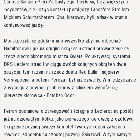
Carlosa Sainza i Pierre'a Gasly'ego. Obyło się bez większych
incydentów, nie licząc kontaktu pomiędzy Lance'em Strollem i
Mickiem Schumacherem. Obaj kierowcy byli jednak w stanie
kontynuować jazdę.
Monakijczyk nie zdołał mimo wszystko zbytnio odjechać
Hamiltonowi i już na drugim okrążeniu stracił prowadzenie na
rzecz siedmiokrotnego mistrza świata. Po aktywacji systemu
DRS Leclerc stracił w ciągu dwóch kolejnych okrążeń dwie
pozycje, tym razem na rzecz duetu Red Bulla - najpierw
Verstappena, a potem Pereza i był już czwarty. W międzyczasie
z wyścigu z powodu problemów z silnikiem wycofał się
pierwszy kierowca - Esteban Ocon.
Ferrari postanowiło zareagować i ściągnęło Leclerca na postój
już na dziewiątym kółku, jako pierwszego kierowcę z czołówki.
Okrążenie później świeży komplet twardych opon założono
również jadącemu na szóstej pozycji Sainzowi. W tym samym