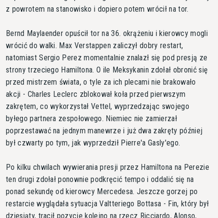
z powrotem na stanowisko i dopiero potem wrócił na tor.
Bernd Maylaender opuścił tor na 36. okrążeniu i kierowcy mogli
wrócić do walki. Max Verstappen zaliczył dobry restart,
natomiast Sergio Perez momentalnie znalazł się pod presją ze
strony trzeciego Hamiltona. O ile Meksykanin zdołał obronić się
przed mistrzem świata, o tyle za ich plecami nie brakowało
akcji - Charles Leclerc zblokował koła przed pierwszym
zakrętem, co wykorzystał Vettel, wyprzedzając swojego
byłego partnera zespołowego. Niemiec nie zamierzał
poprzestawać na jednym manewrze i już dwa zakręty później
był czwarty po tym, jak wyprzedził Pierre'a Gasly'ego.
Po kilku chwilach wywierania presji przez Hamiltona na Perezie
ten drugi zdołał ponownie podkręcić tempo i oddalić się na
ponad sekundę od kierowcy Mercedesa. Jeszcze gorzej po
restarcie wyglądała sytuacja Valtteriego Bottasa - Fin, który był
dziesiąty, tracił pozycje kolejno na rzecz Ricciardo, Alonso,