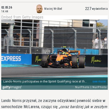
02.05.26
227
Maciej Wróbel
wyświetlenia
14:44
Embed from Getty Images
Lando Norris przyznał, że zaczyna odzyskiwać pewność siebie w
samochodzie McLarena, czując się
coraz bardziej jak w zeszłym