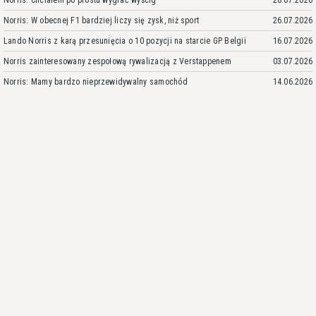
Norris: Chciałem po prostu wygrać wyścig
28.07.2026
Norris: W obecnej F1 bardziej liczy się zysk, niż sport
26.07.2026
Lando Norris z karą przesunięcia o 10 pozycji na starcie GP Belgii
16.07.2026
Norris zainteresowany zespołową rywalizacją z Verstappenem
03.07.2026
Norris: Mamy bardzo nieprzewidywalny samochód
14.06.2026