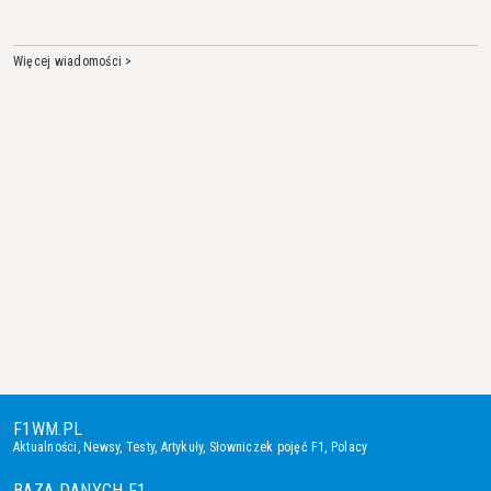
Więcej wiadomości >
F1WM.PL
Aktualności
,
Newsy
,
Testy
,
Artykuły
,
Słowniczek pojęć F1
,
Polacy
BAZA DANYCH F1