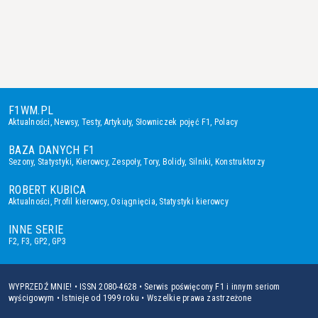
F1WM.PL
Aktualności
,
Newsy
,
Testy
,
Artykuły
,
Słowniczek pojęć F1
,
Polacy
BAZA DANYCH F1
Sezony
,
Statystyki
,
Kierowcy
,
Zespoły
,
Tory
,
Bolidy
,
Silniki
,
Konstruktorzy
ROBERT KUBICA
Aktualności
,
Profil kierowcy
,
Osiągnięcia
,
Statystyki kierowcy
INNE SERIE
F2
,
F3
,
GP2
,
GP3
WYPRZEDŹ MNIE! • ISSN 2080-4628 • Serwis poświęcony F1 i innym seriom
wyścigowym • Istnieje od 1999 roku • Wszelkie prawa zastrzeżone