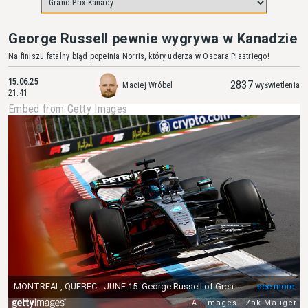
George Russell pewnie wygrywa w Kanadzie
Na finiszu fatalny błąd popełnia Norris, który uderza w Oscara Piastriego!
15.06.25
2837
Maciej Wróbel
wyświetlenia
21:41
Embed from Getty Images