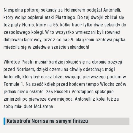
Niespełna półtorej sekundy za Holendrem podążał Antonelli,
który wciąż odpierał ataki Piastriego. Do tej dwójki zbliżał się
też piąty Norris, który na 56. kółku tracił tylko dwie sekundy do
zespołowego kolegi. W to wszystko wmieszani byli również
dublowani kierowcy, przez co na 59. okrążeniu czołowa piątka
mieściła się w zaledwie sześciu sekundach!
Wkrótce Piastri musiał bardziej skupić się na obronie pozycji
przed Norrisem, dzięki czemu na chwilę odetchnąć mógł
Antonelli, który był coraz bliżej swojego pierwszego podium w
Formule 1. Na sześć kółek przed końcem tempo Włocha znów
jednak nieco osłabło, zaś Russell i Verstappen spokojnie
zmierzali po pierwsze dwa miejsca. Antonelli z kolei tuż za
sobą miał duet McLarena.
Katastrofa Norrisa na samym finiszu