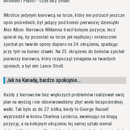
Antonelli i Piastri - czyli bez zmian.
Wkrótce jedynym kierowcą na torze, który nie porzucił jeszcze
opon pośrednich, był jadący pod koniec pierwszej dziesiątki
Alex Albon. Kierowca Williamsa tracił kolejne pozycje, lecz
upierał się, by pozostać na torze jak najdłużej i ostatecznie
zjechał po twarde opony dopiero na 24. okrążeniu, spadając
przy tym na koniec stawki. Na 25. okrążeniu do boksów zjechał
pierwszy kierowca, który rozpoczął zmagania na twardych
oponach, a był nim Lance Stroll.
Jak na Kanadę, bardzo spokojnie...
Każdy z kierowców bez większych problemów realizował swój
plan na wyścig i nie obserwowaliśmy zbyt wiele bezpośredniej
walki. Tak było aż do 27. kółka, kiedy to George Russell
wyprzedził w końcu Charlesa Leclerca, awansując na drugą
pozycję, a na kolejnym okrążeniu tej samej sztuki niemal