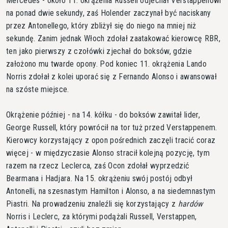
Mercedes - około 11. okrążenia Russell odjechał Verstappenowi
na ponad dwie sekundy, zaś Holender zaczynał być naciskany
przez Antonellego, który zbliżył się do niego na mniej niż
sekundę. Zanim jednak Włoch zdołał zaatakować kierowcę RBR,
ten jako pierwszy z czołówki zjechał do boksów, gdzie
założono mu twarde opony. Pod koniec 11. okrążenia Lando
Norris zdołał z kolei uporać się z Fernando Alonso i awansował
na szóste miejsce.
Okrążenie później - na 14. kółku - do boksów zawitał lider,
George Russell, który powrócił na tor tuż przed Verstappenem.
Kierowcy korzystający z opon pośrednich zaczęli tracić coraz
więcej - w międzyczasie Alonso stracił kolejną pozycję, tym
razem na rzecz Leclerca, zaś Ocon zdołał wyprzedzić
Bearmana i Hadjara. Na 15. okrążeniu swój postój odbył
Antonelli, na szesnastym Hamilton i Alonso, a na siedemnastym
Piastri. Na prowadzeniu znaleźli się korzystający z
hardów
Norris i Leclerc, za którymi podążali Russell, Verstappen,