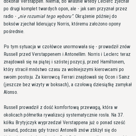
dokonał Verstappen. Niemal, bo właśnie wtedy Leclerc zjechał
po drugi komplet twardych opon, ale - jak sam przyznał przez
radio -
nie rozumiał tego wyboru
. Okrążenie później do
boksów zjechał liderujący Norris, któremu założono opony
pośrednie.
Po tym sytuacja w czołówce unormowała się - prowadził znów
Russell przed Verstappenem i Antonellim. Norris i Leclerc teraz
znajdowali się na piątej i szóstej pozycji, przed Hamiltonem,
który stracił mnóstwo czasu za wolniejszymi kierowcami po
swoim postoju. Za kierowcą Ferrari znajdowali się Ocon i Sainz
(jeszcze bez wizyty w boksach), a czołową dziesiątkę zamykał
Alonso.
Russell prowadził z dość komfortową przewagą, która w
okolicach półmetka rywalizacji systematycznie rosła. Na 37.
kółku Brytyjczyk wyprzedzał Verstappena już o ponad sześć
sekund, podczas gdy trzeci Antonelli znów zbliżył się do