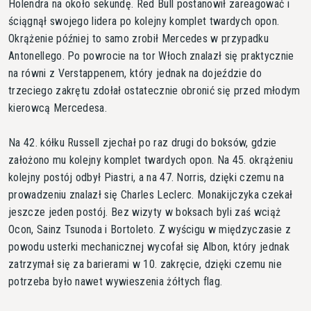
Holendra na około sekundę. Red Bull postanowił zareagować i
ściągnął swojego lidera po kolejny komplet twardych opon.
Okrążenie później to samo zrobił Mercedes w przypadku
Antonellego. Po powrocie na tor Włoch znalazł się praktycznie
na równi z Verstappenem, który jednak na dojeździe do
trzeciego zakrętu zdołał ostatecznie obronić się przed młodym
kierowcą Mercedesa.
Na 42. kółku Russell zjechał po raz drugi do boksów, gdzie
założono mu kolejny komplet twardych opon. Na 45. okrążeniu
kolejny postój odbył Piastri, a na 47. Norris, dzięki czemu na
prowadzeniu znalazł się Charles Leclerc. Monakijczyka czekał
jeszcze jeden postój. Bez wizyty w boksach byli zaś wciąż
Ocon, Sainz Tsunoda i Bortoleto. Z wyścigu w międzyczasie z
powodu usterki mechanicznej wycofał się Albon, który jednak
zatrzymał się za barierami w 10. zakręcie, dzięki czemu nie
potrzeba było nawet wywieszenia żółtych flag.