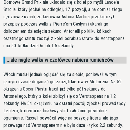
Domowe Grand Prix nie układało się z kolei po myśli Lance'a
Strolla, który jechał na odległej, 17. pozycji, a na domiar złego
sędziowie uznali, że kierowca Astona Martina przekroczył
przepisy podczas walki z Pierre'em Gaslym i ukarali go
doliczeniem dziesięciu sekund. Antonelli po kilku kółkach
ostatniego stintu zaczął z kolei odrabiać stratę do Verstappena
i na 50. kółku dzieliło ich 1,5 sekundy.
...ale nagle walka w czołówce nabiera rumieńców
Włoch musiał jednak oglądać się za siebie, ponieważ w tym
samym czasie doganiać go zaczęli kierowcy McLarena. Na 52.
okrążeniu Oscar Piastri tracił już tylko pół sekundy do
Antonellego, który z kolei zbliżył się do Verstappena na 1,2
sekundy. Na 54. okrążeniu na ostatni postój zjechał prowadzący
Leclerc, któremu na finałowy stint założono pośrednie
ogumienie. Russell powrócił więc na pozycję lidera, ale jego
przewaga nad Verstappenem nie była duża - tylko 2,2 sekundy.