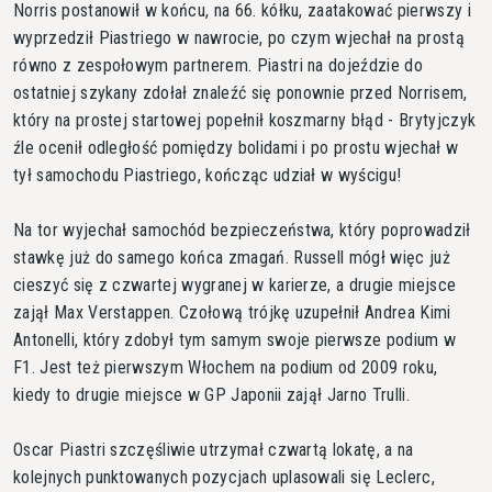
Norris postanowił w końcu, na 66. kółku, zaatakować pierwszy i
wyprzedził Piastriego w nawrocie, po czym wjechał na prostą
równo z zespołowym partnerem. Piastri na dojeździe do
ostatniej szykany zdołał znaleźć się ponownie przed Norrisem,
który na prostej startowej popełnił koszmarny błąd - Brytyjczyk
źle ocenił odległość pomiędzy bolidami i po prostu wjechał w
tył samochodu Piastriego, kończąc udział w wyścigu!
Na tor wyjechał samochód bezpieczeństwa, który poprowadził
stawkę już do samego końca zmagań. Russell mógł więc już
cieszyć się z czwartej wygranej w karierze, a drugie miejsce
zajął Max Verstappen. Czołową trójkę uzupełnił Andrea Kimi
Antonelli, który zdobył tym samym swoje pierwsze podium w
F1. Jest też pierwszym Włochem na podium od 2009 roku,
kiedy to drugie miejsce w GP Japonii zajął Jarno Trulli.
Oscar Piastri szczęśliwie utrzymał czwartą lokatę, a na
kolejnych punktowanych pozycjach uplasowali się Leclerc,