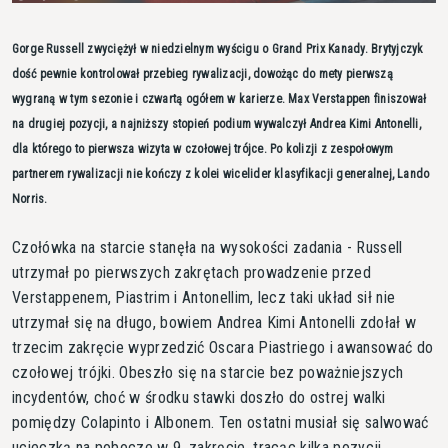
Gorge Russell zwyciężył w niedzielnym wyścigu o Grand Prix Kanady. Brytyjczyk
dość pewnie kontrolował przebieg rywalizacji, dowożąc do mety pierwszą
wygraną w tym sezonie i czwartą ogółem w karierze. Max Verstappen finiszował
na drugiej pozycji, a najniższy stopień podium wywalczył Andrea Kimi Antonelli,
dla którego to pierwsza wizyta w czołowej trójce. Po kolizji z zespołowym
partnerem rywalizacji nie kończy z kolei wicelider klasyfikacji generalnej, Lando
Norris.
Czołówka na starcie stanęła na wysokości zadania - Russell
utrzymał po pierwszych zakrętach prowadzenie przed
Verstappenem, Piastrim i Antonellim, lecz taki układ sił nie
utrzymał się na długo, bowiem Andrea Kimi Antonelli zdołał w
trzecim zakręcie wyprzedzić Oscara Piastriego i awansować do
czołowej trójki. Obeszło się na starcie bez poważniejszych
incydentów, choć w środku stawki doszło do ostrej walki
pomiędzy Colapinto i Albonem. Ten ostatni musiał się salwować
ucieczką na pobocze w 9. zakręcie, tracąc kilka pozycji.