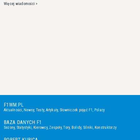
Więcej wiadomości >
F1WM.PL
Aktualności
,
Newsy
,
Testy
,
Artykuły
,
Słowniczek pojęć F1
,
Polacy
BAZA DANYCH F1
Sezony
,
Statystyki
,
Kierowcy
,
Zespoły
,
Tory
,
Bolidy
,
Silniki
,
Konstruktorzy
ROBERT KUBICA