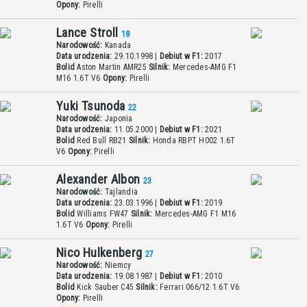
Opony:
Pirelli
Lance Stroll
18
Narodowość:
Kanada
Data urodzenia:
29.10.1998 |
Debiut w F1:
2017
Bolid
Aston Martin AMR25
Silnik:
Mercedes-AMG F1
M16 1.6T V6
Opony:
Pirelli
Yuki Tsunoda
22
Narodowość:
Japonia
Data urodzenia:
11.05.2000 |
Debiut w F1:
2021
Bolid
Red Bull RB21
Silnik:
Honda RBPT H002 1.6T
V6
Opony:
Pirelli
Alexander Albon
23
Narodowość:
Tajlandia
Data urodzenia:
23.03.1996 |
Debiut w F1:
2019
Bolid
Williams FW47
Silnik:
Mercedes-AMG F1 M16
1.6T V6
Opony:
Pirelli
Nico Hulkenberg
27
Narodowość:
Niemcy
Data urodzenia:
19.08.1987 |
Debiut w F1:
2010
Bolid
Kick Sauber C45
Silnik:
Ferrari 066/12 1.6T V6
Opony:
Pirelli