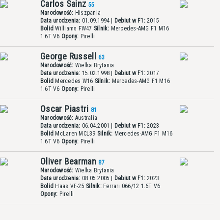
Carlos Sainz
55
Narodowość:
Hiszpania
Data urodzenia:
01.09.1994 |
Debiut w F1:
2015
Bolid
Williams FW47
Silnik:
Mercedes-AMG F1 M16
1.6T V6
Opony:
Pirelli
George Russell
63
Narodowość:
Wielka Brytania
Data urodzenia:
15.02.1998 |
Debiut w F1:
2017
Bolid
Mercedes W16
Silnik:
Mercedes-AMG F1 M16
1.6T V6
Opony:
Pirelli
Oscar Piastri
81
Narodowość:
Australia
Data urodzenia:
06.04.2001 |
Debiut w F1:
2023
Bolid
McLaren MCL39
Silnik:
Mercedes-AMG F1 M16
1.6T V6
Opony:
Pirelli
Oliver Bearman
87
Narodowość:
Wielka Brytania
Data urodzenia:
08.05.2005 |
Debiut w F1:
2023
Bolid
Haas VF-25
Silnik:
Ferrari 066/12 1.6T V6
Opony:
Pirelli