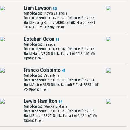
Liam Lawson
30
Narodowość:
Nowa Zelandia
Data urodzenia:
11.02.2002 |
Debiut w F1:
2022
Bolid
Racing Bulls VCARB02
Silnik:
Honda RBPT
H002 1.6T V6
Opony:
Pirelli
Esteban Ocon
31
Narodowość:
Francja
Data urodzenia:
17.09.1996 |
Debiut w F1:
2016
Bolid
Haas VF-25
Silnik:
Ferrari 066/12 1.6T V6
Opony:
Pirelli
Franco Colapinto
43
Narodowość:
Argentyna
Data urodzenia:
27.05.2003 |
Debiut w F1:
2024
Bolid
Alpine A525
Silnik:
Renault E-Tech RE25 1.6T
V6
Opony:
Pirelli
Lewis Hamilton
44
Narodowość:
Wielka Brytania
Data urodzenia:
07.01.1985 |
Debiut w F1:
2007
Bolid
Ferrari SF-25
Silnik:
Ferrari 066/12 1.6T V6
Opony:
Pirelli