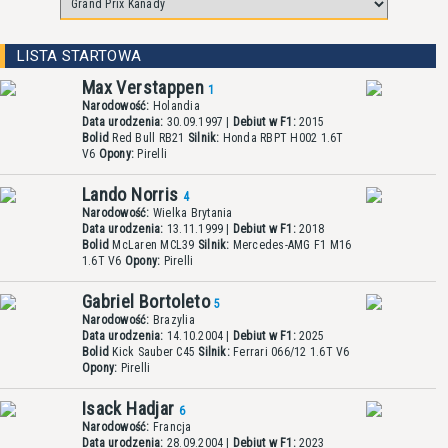
LISTA STARTOWA
Max Verstappen
1
Narodowość:
Holandia
Data urodzenia:
30.09.1997 |
Debiut w F1:
2015
Bolid
Red Bull RB21
Silnik:
Honda RBPT H002 1.6T
V6
Opony:
Pirelli
Lando Norris
4
Narodowość:
Wielka Brytania
Data urodzenia:
13.11.1999 |
Debiut w F1:
2018
Bolid
McLaren MCL39
Silnik:
Mercedes-AMG F1 M16
1.6T V6
Opony:
Pirelli
Gabriel Bortoleto
5
Narodowość:
Brazylia
Data urodzenia:
14.10.2004 |
Debiut w F1:
2025
Bolid
Kick Sauber C45
Silnik:
Ferrari 066/12 1.6T V6
Opony:
Pirelli
Isack Hadjar
6
Narodowość:
Francja
Data urodzenia:
28.09.2004 |
Debiut w F1:
2023