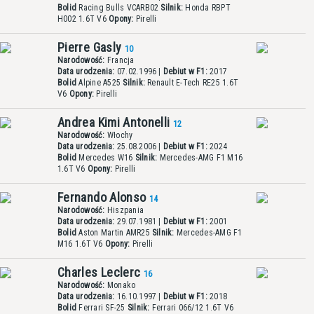
Bolid
Racing Bulls VCARB02
Silnik:
Honda RBPT
H002 1.6T V6
Opony:
Pirelli
Pierre Gasly
10
Narodowość:
Francja
Data urodzenia:
07.02.1996 |
Debiut w F1:
2017
Bolid
Alpine A525
Silnik:
Renault E-Tech RE25 1.6T
V6
Opony:
Pirelli
Andrea Kimi Antonelli
12
Narodowość:
Włochy
Data urodzenia:
25.08.2006 |
Debiut w F1:
2024
Bolid
Mercedes W16
Silnik:
Mercedes-AMG F1 M16
1.6T V6
Opony:
Pirelli
Fernando Alonso
14
Narodowość:
Hiszpania
Data urodzenia:
29.07.1981 |
Debiut w F1:
2001
Bolid
Aston Martin AMR25
Silnik:
Mercedes-AMG F1
M16 1.6T V6
Opony:
Pirelli
Charles Leclerc
16
Narodowość:
Monako
Data urodzenia:
16.10.1997 |
Debiut w F1:
2018
Bolid
Ferrari SF-25
Silnik:
Ferrari 066/12 1.6T V6