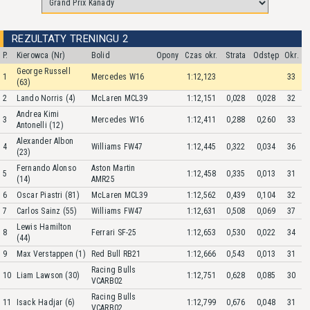
REZULTATY TRENINGU 2
P.
Kierowca (Nr)
Bolid
Opony
Czas okr.
Strata
Odstęp
Okr.
George Russell
1
Mercedes W16
1:12,123
33
(63)
2
Lando Norris (4)
McLaren MCL39
1:12,151
0,028
0,028
32
Andrea Kimi
3
Mercedes W16
1:12,411
0,288
0,260
33
Antonelli (12)
Alexander Albon
4
Williams FW47
1:12,445
0,322
0,034
36
(23)
Fernando Alonso
Aston Martin
5
1:12,458
0,335
0,013
31
(14)
AMR25
6
Oscar Piastri (81)
McLaren MCL39
1:12,562
0,439
0,104
32
7
Carlos Sainz (55)
Williams FW47
1:12,631
0,508
0,069
37
Lewis Hamilton
8
Ferrari SF-25
1:12,653
0,530
0,022
34
(44)
9
Max Verstappen (1)
Red Bull RB21
1:12,666
0,543
0,013
31
Racing Bulls
10
Liam Lawson (30)
1:12,751
0,628
0,085
30
VCARB02
Racing Bulls
11
Isack Hadjar (6)
1:12,799
0,676
0,048
31
VCARB02