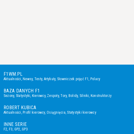
F1WM.PL
Aktualności
,
Newsy
,
Testy
,
Artykuły
,
Słowniczek pojęć F1
,
Polacy
BAZA DANYCH F1
Sezony
,
Statystyki
,
Kierowcy
,
Zespoły
,
Tory
,
Bolidy
,
Silniki
,
Konstruktorzy
ROBERT KUBICA
Aktualności
,
Profil kierowcy
,
Osiągnięcia
,
Statystyki kierowcy
INNE SERIE
F2
,
F3
,
GP2
,
GP3