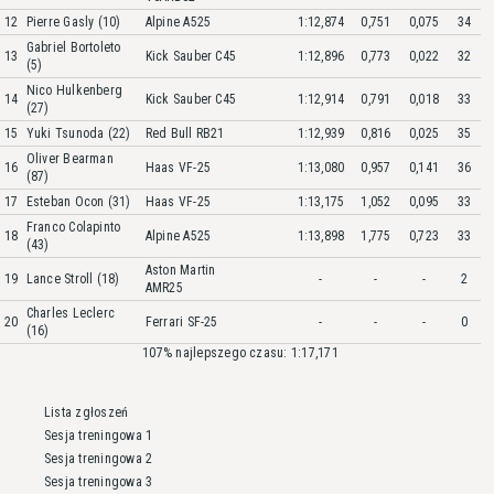
12
Pierre Gasly (10)
Alpine A525
1:12,874
0,751
0,075
34
Gabriel Bortoleto
13
Kick Sauber C45
1:12,896
0,773
0,022
32
(5)
Nico Hulkenberg
14
Kick Sauber C45
1:12,914
0,791
0,018
33
(27)
15
Yuki Tsunoda (22)
Red Bull RB21
1:12,939
0,816
0,025
35
Oliver Bearman
16
Haas VF-25
1:13,080
0,957
0,141
36
(87)
17
Esteban Ocon (31)
Haas VF-25
1:13,175
1,052
0,095
33
Franco Colapinto
18
Alpine A525
1:13,898
1,775
0,723
33
(43)
Aston Martin
19
Lance Stroll (18)
-
-
-
2
AMR25
Charles Leclerc
20
Ferrari SF-25
-
-
-
0
(16)
107% najlepszego czasu: 1:17,171
Lista zgłoszeń
Sesja treningowa 1
Sesja treningowa 2
Sesja treningowa 3