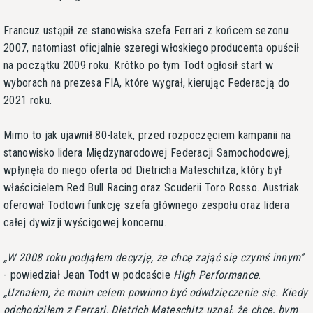
Francuz ustąpił ze stanowiska szefa Ferrari z końcem sezonu
2007, natomiast oficjalnie szeregi włoskiego producenta opuścił
na początku 2009 roku. Krótko po tym Todt ogłosił start w
wyborach na prezesa FIA, które wygrał, kierując Federacją do
2021 roku.
Mimo to jak ujawnił 80-latek, przed rozpoczęciem kampanii na
stanowisko lidera Międzynarodowej Federacji Samochodowej,
wpłynęła do niego oferta od Dietricha Mateschitza, który był
właścicielem Red Bull Racing oraz Scuderii Toro Rosso. Austriak
oferował Todtowi funkcję szefa głównego zespołu oraz lidera
całej dywizji wyścigowej koncernu.
W 2008 roku podjąłem decyzję, że chcę zająć się czymś innym
- powiedział Jean Todt w podcaście
High Performance
.
Uznałem, że moim celem powinno być odwdzięczenie się. Kiedy
odchodziłem z Ferrari, Dietrich Mateschitz uznał, że chce, bym