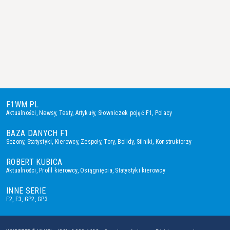
F1WM.PL
Aktualności
,
Newsy
,
Testy
,
Artykuły
,
Słowniczek pojęć F1
,
Polacy
BAZA DANYCH F1
Sezony
,
Statystyki
,
Kierowcy
,
Zespoły
,
Tory
,
Bolidy
,
Silniki
,
Konstruktorzy
ROBERT KUBICA
Aktualności
,
Profil kierowcy
,
Osiągnięcia
,
Statystyki kierowcy
INNE SERIE
F2
,
F3
,
GP2
,
GP3