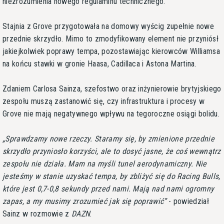
niezrozumienia nowego regulaminu technicznego.
Stajnia z Grove przygotowała na domowy wyścig zupełnie nowe
przednie skrzydło. Mimo to zmodyfikowany element nie przyniósł
jakiejkolwiek poprawy tempa, pozostawiając kierowców Williamsa
na końcu stawki w gronie Haasa, Cadillaca i Astona Martina.
Zdaniem Carlosa Sainza, szefostwo oraz inżynierowie brytyjskiego
zespołu muszą zastanowić się, czy infrastruktura i procesy w
Grove nie mają negatywnego wpływu na tegoroczne osiągi bolidu.
Sprawdzamy nowe rzeczy. Staramy się, by zmienione przednie
skrzydło przyniosło korzyści, ale to dosyć jasne, że coś wewnątrz
zespołu nie działa. Mam na myśli tunel aerodynamiczny. Nie
jesteśmy w stanie uzyskać tempa, by zbliżyć się do Racing Bulls,
które jest 0,7-0,8 sekundy przed nami. Mają nad nami ogromny
zapas, a my musimy zrozumieć jak się poprawić
- powiedział
Sainz w rozmowie z
DAZN
.