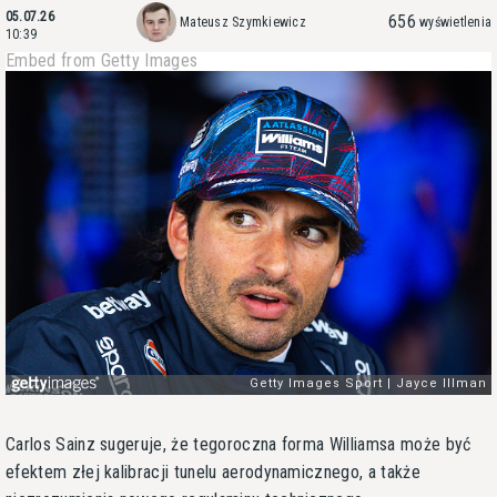
05.07.26
656
Mateusz Szymkiewicz
wyświetlenia
10:39
Embed from Getty Images
Carlos Sainz sugeruje, że tegoroczna forma Williamsa może być
efektem złej kalibracji tunelu aerodynamicznego, a także