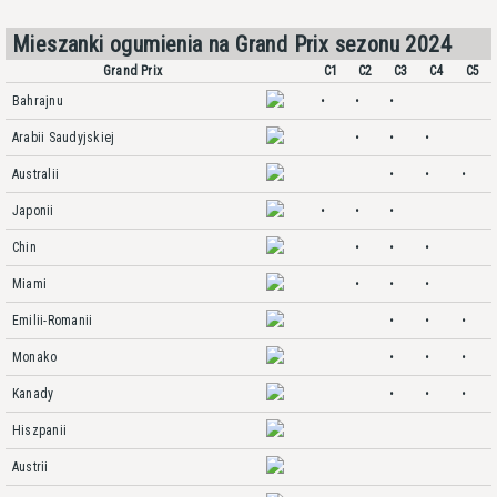
Mieszanki ogumienia na Grand Prix sezonu 2024
Grand Prix
C1
C2
C3
C4
C5
Bahrajnu
•
•
•
Arabii Saudyjskiej
•
•
•
Australii
•
•
•
Japonii
•
•
•
Chin
•
•
•
Miami
•
•
•
Emilii-Romanii
•
•
•
Monako
•
•
•
Kanady
•
•
•
Hiszpanii
Austrii