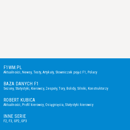
F1WM.PL
Aktualności
,
Newsy
,
Testy
,
Artykuły
,
Słowniczek pojęć F1
,
Polacy
BAZA DANYCH F1
Sezony
,
Statystyki
,
Kierowcy
,
Zespoły
,
Tory
,
Bolidy
,
Silniki
,
Konstruktorzy
ROBERT KUBICA
Aktualności
,
Profil kierowcy
,
Osiągnięcia
,
Statystyki kierowcy
INNE SERIE
F2
,
F3
,
GP2
,
GP3