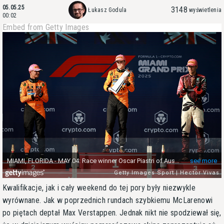
05.05.25
3148
Łukasz Godula
wyświetlenia
00:02
Embed from Getty Images
Kwalifikacje, jak i cały weekend do tej pory były niezwykle
wyrównane. Jak w poprzednich rundach szybkiemu McLarenowi
po piętach deptał Max Verstappen. Jednak nikt nie spodziewał się,