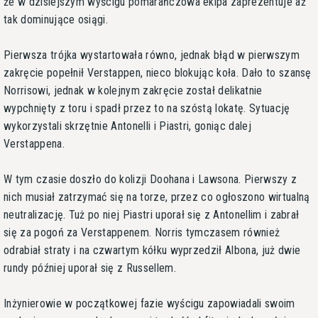
że w dzisiejszym wyścigu pomarańczowa ekipa zaprezentuje aż
tak dominujące osiągi.
Pierwsza trójka wystartowała równo, jednak błąd w pierwszym
zakręcie popełnił Verstappen, nieco blokując koła. Dało to szansę
Norrisowi, jednak w kolejnym zakręcie został delikatnie
wypchnięty z toru i spadł przez to na szóstą lokatę. Sytuację
wykorzystali skrzętnie Antonelli i Piastri, goniąc dalej
Verstappena.
W tym czasie doszło do kolizji Doohana i Lawsona. Pierwszy z
nich musiał zatrzymać się na torze, przez co ogłoszono wirtualną
neutralizację. Tuż po niej Piastri uporał się z Antonellim i zabrał
się za pogoń za Verstappenem. Norris tymczasem również
odrabiał straty i na czwartym kółku wyprzedził Albona, już dwie
rundy później uporał się z Russellem.
Inżynierowie w początkowej fazie wyścigu zapowiadali swoim