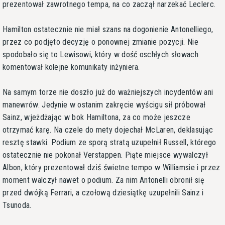
prezentował zawrotnego tempa, na co zaczął narzekać Leclerc.
Hamilton ostatecznie nie miał szans na dogonienie Antonelliego,
przez co podjęto decyzję o ponownej zmianie pozycji. Nie
spodobało się to Lewisowi, który w dość oschłych słowach
komentował kolejne komunikaty inżyniera.
Na samym torze nie doszło już do ważniejszych incydentów ani
manewrów. Jedynie w ostanim zakręcie wyścigu sił próbował
Sainz, wjeżdżając w bok Hamiltona, za co może jeszcze
otrzymać karę. Na czele do mety dojechał McLaren, deklasując
resztę stawki. Podium ze sporą stratą uzupełnił Russell, którego
ostatecznie nie pokonał Verstappen. Piąte miejsce wywalczył
Albon, który prezentował dziś świetne tempo w Williamsie i przez
moment walczył nawet o podium. Za nim Antonelli obronił się
przed dwójką Ferrari, a czołową dziesiątkę uzupełnili Sainz i
Tsunoda.