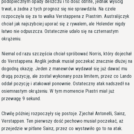
podopiecznym opady deszczu i to dość obfite, jednak wyścig
trwał, a żadna z tych prognoz się nie sprawdziła. Na czele
rozpoczęła się za to walka Verstappena z Piastrim. Australijczyk
chciał jak najszybciej uporać się z rywalem, ale Holender nigdy
łatwo nie odpuszcza. Ostatecznie udało się na czternastym
okrążeniu.
Niemal od razu szczęścia chciał spróbować Norris, który dojechał
do Verstappena. Anglik jednak musiał poczekać znacznie dłużej na
dogodną okazję. Jeden z manewrów wydawał się już dawać mu
drugą pozycję, ale został wykonany poza limitem, przez co Lando
oddał pozycję i atakował ponownie. Ostateczny atak nadszedł na
osiemnastym okrążeniu. W tym momencie Piastri miał już
przewagę 9 sekund.
Chwilę później rozpoczęły się postoje. Zjechał Antonelli, Sainz,
Verstappen. Ten pierwszy dość pechowo musiał poczekać, aż
przejedzie w pitlane Sainz, przez co wystawiło go to na atak.