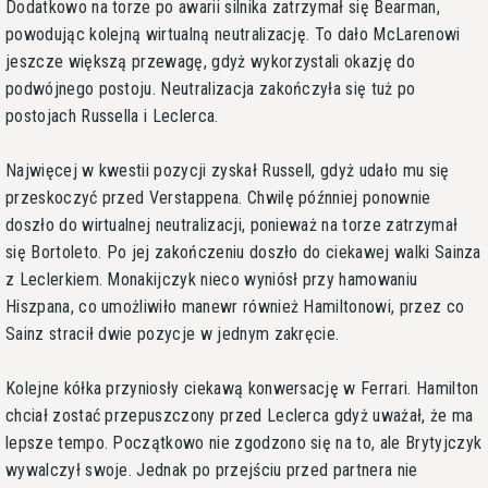
Dodatkowo na torze po awarii silnika zatrzymał się Bearman,
powodując kolejną wirtualną neutralizację. To dało McLarenowi
jeszcze większą przewagę, gdyż wykorzystali okazję do
podwójnego postoju. Neutralizacja zakończyła się tuż po
postojach Russella i Leclerca.
Najwięcej w kwestii pozycji zyskał Russell, gdyż udało mu się
przeskoczyć przed Verstappena. Chwilę późnniej ponownie
doszło do wirtualnej neutralizacji, ponieważ na torze zatrzymał
się Bortoleto. Po jej zakończeniu doszło do ciekawej walki Sainza
z Leclerkiem. Monakijczyk nieco wyniósł przy hamowaniu
Hiszpana, co umożliwiło manewr również Hamiltonowi, przez co
Sainz stracił dwie pozycje w jednym zakręcie.
Kolejne kółka przyniosły ciekawą konwersację w Ferrari. Hamilton
chciał zostać przepuszczony przed Leclerca gdyż uważał, że ma
lepsze tempo. Początkowo nie zgodzono się na to, ale Brytyjczyk
wywalczył swoje. Jednak po przejściu przed partnera nie