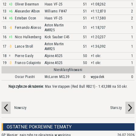
12
+3
Oliver Bearman
Haas VF-25
51
+1:08,262
1
13
+6
Alexander Albon
Williams FW47
51
+1:12,870
2
14
+6
Esteban Ocon
Haas VF-25
51
+1:17,580
2
Aston Martin
15
-4
Fernando Alonso
51
+1:18,707
1
AMR25
16
+1
Nico Hulkenberg
Kick Sauber C45
51
+1:20,237
1
Aston Martin
17
-3
Lance Stroll
51
+1:36,392
1
AMR25
18
=
Pierre Gasly
Alpine A525
50
+1 okr.
1
19
-3
Franco Colapinto
Alpine A525
50
+1 okr.
1
Niesklasyfikowani
Oscar Piastri
McLaren MCL39
0
wypadek
0
Najszybsze okrażenie:
Max Verstappen (Red Bull RB21) - 1:43,388 na 50 okr.
Nowszy
Starszy
OSTATNIE POKREWNE TEMATY
GP Węgier: najszybsze okrążenia w wyścigu
26.07.2026