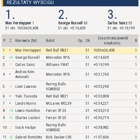
REZULTATY WYŚCIGU
1.
2.
3.
Max Verstappen
1
George Russell
63
Carlos Sainz
55
51 okr. 1h33m26,408
51 okr. +0:14,609
51 okr. +0:19,199
Czas/strata/powód
P.
Z.
Kierowca (Nr)
Bolid
Op.
Ok.
B
nieukończ.
1
=
Max Verstappen
Red Bull RB21
51
1h33m26,408
1
2
+3
George Russell
Mercedes W16
51
+0:14,609
1
3
-1
Carlos Sainz
Williams FW47
51
+0:19,199
1
Andrea Kimi
4
=
Mercedes W16
51
+0:21,760
1
Antonelli
Racing Bulls
5
-2
Liam Lawson
51
+0:33,290
1
VCARB02
6
=
Yuki Tsunoda
Red Bull RB21
51
+0:33,808
1
7
=
Lando Norris
McLaren MCL39
51
+0:34,227
1
8
+4
Lewis Hamilton
Ferrari SF-25
51
+0:36,310
1
9
+1
Charles Leclerc
Ferrari SF-25
51
+0:36,774
1
Racing Bulls
10
-2
Isack Hadjar
51
+0:38,982
1
VCARB02
11
+2
Gabriel Bortoleto
Kick Sauber C45
51
+1:07,606
1