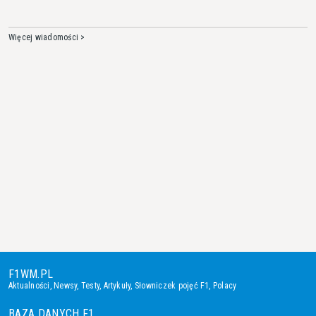
Więcej wiadomości >
F1WM.PL
Aktualności
,
Newsy
,
Testy
,
Artykuły
,
Słowniczek pojęć F1
,
Polacy
BAZA DANYCH F1