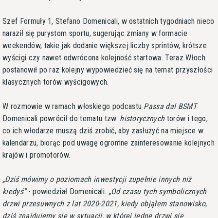
Szef Formuły 1, Stefano Domenicali, w ostatnich tygodniach nieco
naraził się purystom sportu, sugerując zmiany w formacie
weekendów, takie jak dodanie większej liczby sprintów, krótsze
wyścigi czy nawet odwrócona kolejność startowa. Teraz Włoch
postanowił po raz kolejny wypowiedzieć się na temat przyszłości
klasycznych torów wyścigowych.
W rozmowie w ramach włoskiego podcastu
Passa dal BSMT
Domenicali powrócił do tematu tzw.
historycznych
torów i tego,
co ich włodarze muszą dziś zrobić, aby zasłużyć na miejsce w
kalendarzu, biorąc pod uwagę ogromne zainteresowanie kolejnych
krajów i promotorów.
Dziś mówimy o poziomach inwestycji zupełnie innych niż
kiedyś
- powiedział Domenicali.
Od czasu tych symbolicznych
drzwi przesuwnych z lat 2020-2021, kiedy objąłem stanowisko,
dziś znajdujemy się w sytuacji, w której jedne drzwi się