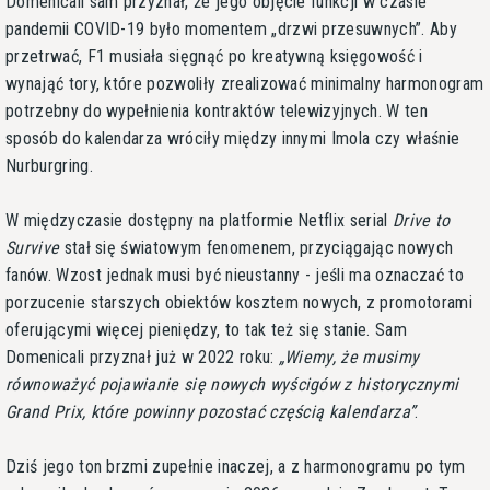
Domenicali sam przyznał, że jego objęcie funkcji w czasie
pandemii COVID-19 było momentem „drzwi przesuwnych”. Aby
przetrwać, F1 musiała sięgnąć po kreatywną księgowość i
wynająć tory, które pozwoliły zrealizować minimalny harmonogram
potrzebny do wypełnienia kontraktów telewizyjnych. W ten
sposób do kalendarza wróciły między innymi Imola czy właśnie
Nurburgring.
W międzyczasie dostępny na platformie Netflix serial
Drive to
Survive
stał się światowym fenomenem, przyciągając nowych
fanów. Wzost jednak musi być nieustanny - jeśli ma oznaczać to
porzucenie starszych obiektów kosztem nowych, z promotorami
oferującymi więcej pieniędzy, to tak też się stanie. Sam
Domenicali przyznał już w 2022 roku:
Wiemy, że musimy
równoważyć pojawianie się nowych wyścigów z historycznymi
Grand Prix, które powinny pozostać częścią kalendarza
.
Dziś jego ton brzmi zupełnie inaczej, a z harmonogramu po tym