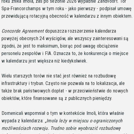
roku znika Imola, zaś po sezonie 2026 wypadnie Zandvoort. Tor
Spa-Francorchamps w tym roku - jako pierwszy - podpisał umowę
przewidującą rotacyjną obecność w kalendarzu z innym obiektem.
Concorde Agreement
dopuszcza rozszerzenie kalendarza
powyżej obecnych 24 wyścigów, ale wszyscy zainteresowani są
zgodni, że jest to maksimum, biorąc pod uwagę obciążenie
personelu zespołów i FIA. Oznacza to, że konkurencja o miejsce
w kalendarzu jest większa niż kiedykolwiek.
Wielu starszych torów nie stać jest również na rozbudowę
infrastruktury i trybun. Często nie pozwala na to lokalizacja, ale
także brak państwowych dopłat - w przeciwieństwie do nowych
obiektów, które finansowane są z publicznych pieniędzy.
Domenicali wspomniał o tym w kontekście Imoli, która właśnie
wypada z kalendarza:
Imola leży w miejscu o ograniczonych
możliwościach rozwoju. Trudno sobie wyobrazić rozbudowę