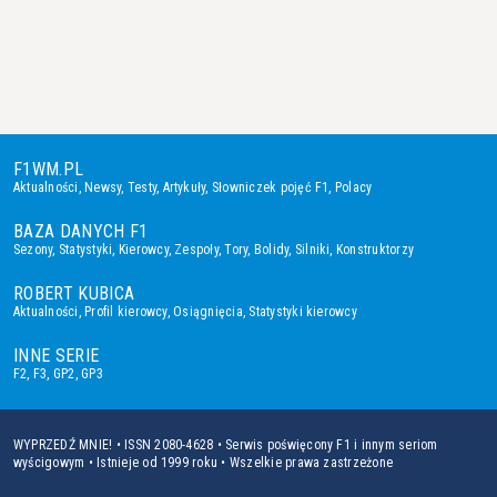
F1WM.PL
Aktualności
,
Newsy
,
Testy
,
Artykuły
,
Słowniczek pojęć F1
,
Polacy
BAZA DANYCH F1
Sezony
,
Statystyki
,
Kierowcy
,
Zespoły
,
Tory
,
Bolidy
,
Silniki
,
Konstruktorzy
ROBERT KUBICA
Aktualności
,
Profil kierowcy
,
Osiągnięcia
,
Statystyki kierowcy
INNE SERIE
F2
,
F3
,
GP2
,
GP3
WYPRZEDŹ MNIE! • ISSN 2080-4628 • Serwis poświęcony F1 i innym seriom
wyścigowym • Istnieje od 1999 roku • Wszelkie prawa zastrzeżone