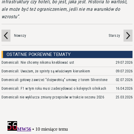
infrastruktury czy hoteli, bo jest, jaka jest. Historia to wartość,
ale może być też ograniczeniem, jeśli nie ma warunków do
wzrostu
.
Nowszy
Starszy
OSTATNIE POKREWNE TEMATY
Domenicali: Nie chcemy nikomu kneblować ust
29.07.2026
Domenicali: Uważam, że sprinty są właściwym kierunkiem
09.07.2026
Domenicali gotowy zawrzeć "dożywotnią" umowę z torem Silverstone
02.07.2026
Domenicali: F1 w tym roku musi zadecydować o kolejnych silnikach
16.04.2026
Domenicali nie wyklucza zmiany przepisów w trakcie sezonu 2026
25.03.2026