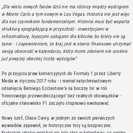
Dla wielu nowych fanów dziś nie ma różnicy między wyścigiem
w Monte Carlo a tym nowym w Las Vegas. Historia nie jest więc
dla nas czynnikiem fundamentalnym. Historia musi być wsparta
strukturą spoglądającą w przyszłość - inwestycjami w
infrastrukturę, lepszymi usługami dla kibiców, bo bilety nie są
tanie - i zapewnieniem, że kraj jest w stanie finansowo utrzymać
swoją obecność w kalendarzu, który moim zdaniem nie urośnie
już powyżej obecnej liczby wyścigów
.
Po przejęciu praw komercyjnych do Formuły 1 przez Liberty
Media w styczniu 2017 roku - i niemal natychmiastowym
odsunięciu Berniego Ecclestone'a na boczny tor w roli
'honorowego przewodniczącego' bez realnych obowiązków -
oficjalne stanowisko F1 zaczęło stopniowo ewoluować.
Nowy szef, Chase Carey, w jednym ze swoich pierwszych
wywiadów zapewnił, że historyczne tory są bezpieczne.
Kryterium jakości miał być nie tyle staż w kalendarzu, co ogólne