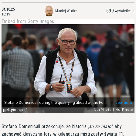
04.10.25
599
Maciej Wróbel
wyświetlenia
10:19
Embed from Getty Images
Stefano Domenicali przekonuje, że historia
to za mało
, aby
zachować klasyczne tory w kalendarzu mistrzostw świata F1.