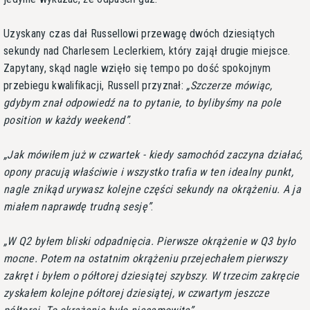
Uzyskany czas dał Russellowi przewagę dwóch dziesiątych
sekundy nad Charlesem Leclerkiem, który zajął drugie miejsce.
Zapytany, skąd nagle wzięło się tempo po dość spokojnym
przebiegu kwalifikacji, Russell przyznał:
Szczerze mówiąc,
gdybym znał odpowiedź na to pytanie, to bylibyśmy na pole
position w każdy weekend
.
Jak mówiłem już w czwartek - kiedy samochód zaczyna działać,
opony pracują właściwie i wszystko trafia w ten idealny punkt,
nagle znikąd urywasz kolejne części sekundy na okrążeniu. A ja
miałem naprawdę trudną sesję
.
W Q2 byłem bliski odpadnięcia. Pierwsze okrążenie w Q3 było
mocne. Potem na ostatnim okrążeniu przejechałem pierwszy
zakręt i byłem o półtorej dziesiątej szybszy. W trzecim zakręcie
zyskałem kolejne półtorej dziesiątej, w czwartym jeszcze