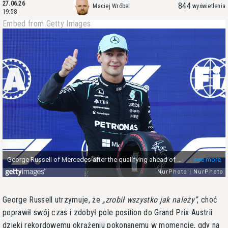
27.06.26
844
Maciej Wróbel
wyświetlenia
19:58
Embed from Getty Images
George Russell utrzymuje, że
zrobił wszystko jak należy
, choć
poprawił swój czas i zdobył pole position do Grand Prix Austrii
dzięki rekordowemu okrążeniu pokonanemu w momencie, gdy na