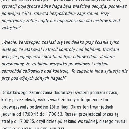
sytuacji pojedyncza żółta flaga była właściwą decyzją, ponieważ
podwójna żółta oznacza bezpośrednie zagrożenie. Przy
pojedynczej żółtej nigdy nie odpuszcza się sto metrów przed
zakrętem
.
Wiecie, Verstappen znalazł się tak daleko przy ścianie tylko
dlatego, że atakował i stracił kontrolę nad bolidem. Uważam
więc, że pojedyncza żółta flaga była odpowiednia. Jestem
przekonany, że zrobiłem wszystko prawidłowo i miałem
samochód całkowicie pod kontrolą. To zupełnie inna sytuacja niż
przy podwójnych żółtych flagach
.
Dodatkowego zamieszania dostarczył system pomiaru czasu,
który przez chwilę wskazywał, że na tym fragmencie toru
obowiązywały podwójne żółte flagi. Okres ten trwał jednak
jedynie od 17:00:45 do 17:00:53. Russell przejeżdżał przez tę
strefę o 17:00:35, czyli dziesięć sekund wcześniej, dlatego musiał
jedynie wykazać, że odpuścił gaz.