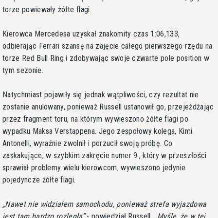
torze powiewały żółte flagi.
Kierowca Mercedesa uzyskał znakomity czas 1:06,133,
odbierając Ferrari szansę na zajęcie całego pierwszego rzędu na
torze Red Bull Ring i zdobywając swoje czwarte pole position w
tym sezonie.
Natychmiast pojawiły się jednak wątpliwości, czy rezultat nie
zostanie anulowany, ponieważ Russell ustanowił go, przejeżdżając
przez fragment toru, na którym wywieszono żółte flagi po
wypadku Maksa Verstappena. Jego zespołowy kolega, Kimi
Antonelli, wyraźnie zwolnił i porzucił swoją próbę. Co
zaskakujące, w szybkim zakręcie numer 9., który w przeszłości
sprawiał problemy wielu kierowcom, wywieszono jedynie
pojedyncze żółte flagi.
Nawet nie widziałem samochodu, ponieważ strefa wyjazdowa
jest tam bardzo rozległa
- powiedział Russell.
Myślę, że w tej