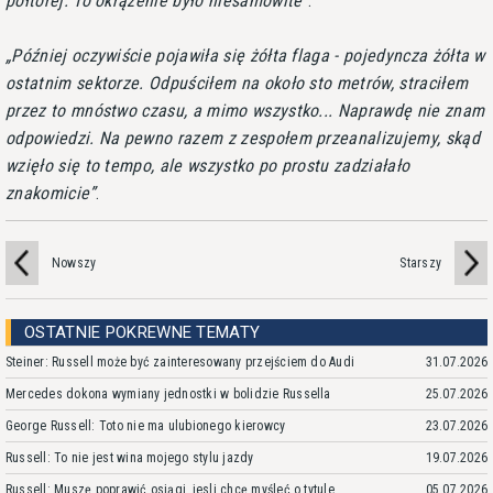
półtorej. To okrążenie było niesamowite
.
Później oczywiście pojawiła się żółta flaga - pojedyncza żółta w
ostatnim sektorze. Odpuściłem na około sto metrów, straciłem
przez to mnóstwo czasu, a mimo wszystko... Naprawdę nie znam
odpowiedzi. Na pewno razem z zespołem przeanalizujemy, skąd
wzięło się to tempo, ale wszystko po prostu zadziałało
znakomicie
.
Nowszy
Starszy
OSTATNIE POKREWNE TEMATY
Steiner: Russell może być zainteresowany przejściem do Audi
31.07.2026
Mercedes dokona wymiany jednostki w bolidzie Russella
25.07.2026
George Russell: Toto nie ma ulubionego kierowcy
23.07.2026
Russell: To nie jest wina mojego stylu jazdy
19.07.2026
Russell: Muszę poprawić osiągi, jesli chcę myśleć o tytule
05.07.2026