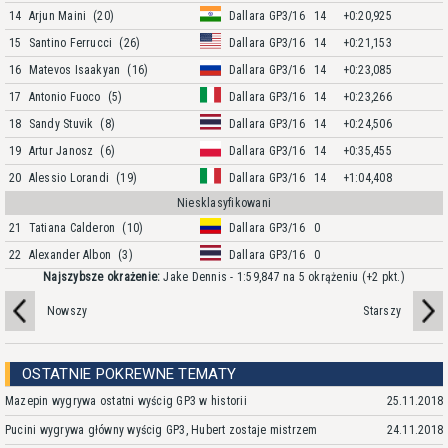
14
Arjun Maini
(20)
Dallara GP3/16
14
+0:20,925
15
Santino Ferrucci
(26)
Dallara GP3/16
14
+0:21,153
16
Matevos Isaakyan
(16)
Dallara GP3/16
14
+0:23,085
17
Antonio Fuoco
(5)
Dallara GP3/16
14
+0:23,266
18
Sandy Stuvik
(8)
Dallara GP3/16
14
+0:24,506
19
Artur Janosz
(6)
Dallara GP3/16
14
+0:35,455
20
Alessio Lorandi
(19)
Dallara GP3/16
14
+1:04,408
Niesklasyfikowani
21
Tatiana Calderon
(10)
Dallara GP3/16
0
22
Alexander Albon
(3)
Dallara GP3/16
0
Najszybsze okrażenie:
Jake Dennis - 1:59,847 na 5 okrążeniu
(+2 pkt.)
Nowszy
Starszy
OSTATNIE POKREWNE TEMATY
Mazepin wygrywa ostatni wyścig GP3 w historii
25.11.2018
Pucini wygrywa główny wyścig GP3, Hubert zostaje mistrzem
24.11.2018