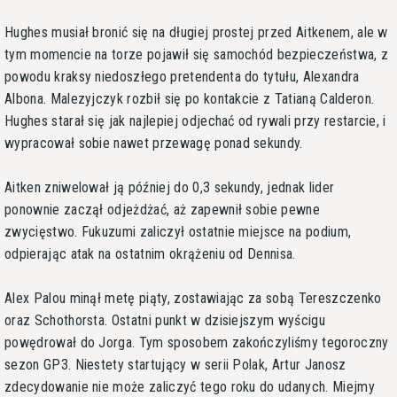
Hughes musiał bronić się na długiej prostej przed Aitkenem, ale w
tym momencie na torze pojawił się samochód bezpieczeństwa, z
powodu kraksy niedoszłego pretendenta do tytułu, Alexandra
Albona. Malezyjczyk rozbił się po kontakcie z Tatianą Calderon.
Hughes starał się jak najlepiej odjechać od rywali przy restarcie, i
wypracował sobie nawet przewagę ponad sekundy.
Aitken zniwelował ją później do 0,3 sekundy, jednak lider
ponownie zaczął odjeżdżać, aż zapewnił sobie pewne
zwycięstwo. Fukuzumi zaliczył ostatnie miejsce na podium,
odpierając atak na ostatnim okrążeniu od Dennisa.
Alex Palou minął metę piąty, zostawiając za sobą Tereszczenko
oraz Schothorsta. Ostatni punkt w dzisiejszym wyścigu
powędrował do Jorga. Tym sposobem zakończyliśmy tegoroczny
sezon GP3. Niestety startujący w serii Polak, Artur Janosz
zdecydowanie nie może zaliczyć tego roku do udanych. Miejmy