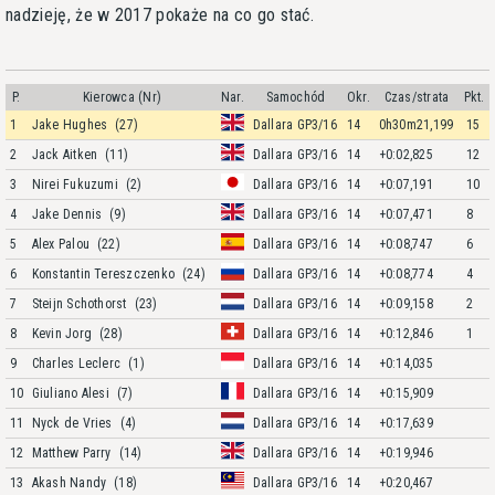
nadzieję, że w 2017 pokaże na co go stać.
P.
Kierowca (Nr)
Nar.
Samochód
Okr.
Czas/strata
Pkt.
1
Jake Hughes
(27)
Dallara GP3/16
14
0h30m21,199
15
2
Jack Aitken
(11)
Dallara GP3/16
14
+0:02,825
12
3
Nirei Fukuzumi
(2)
Dallara GP3/16
14
+0:07,191
10
4
Jake Dennis
(9)
Dallara GP3/16
14
+0:07,471
8
5
Alex Palou
(22)
Dallara GP3/16
14
+0:08,747
6
6
Konstantin Tereszczenko
(24)
Dallara GP3/16
14
+0:08,774
4
7
Steijn Schothorst
(23)
Dallara GP3/16
14
+0:09,158
2
8
Kevin Jorg
(28)
Dallara GP3/16
14
+0:12,846
1
9
Charles Leclerc
(1)
Dallara GP3/16
14
+0:14,035
10
Giuliano Alesi
(7)
Dallara GP3/16
14
+0:15,909
11
Nyck de Vries
(4)
Dallara GP3/16
14
+0:17,639
12
Matthew Parry
(14)
Dallara GP3/16
14
+0:19,946
13
Akash Nandy
(18)
Dallara GP3/16
14
+0:20,467