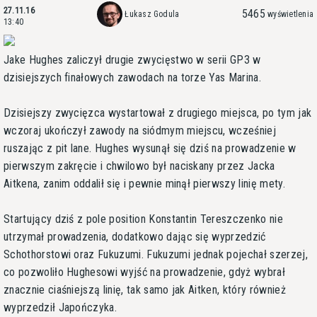
27.11.16
5465
Łukasz Godula
wyświetlenia
13:40
Jake Hughes zaliczył drugie zwycięstwo w serii GP3 w
dzisiejszych finałowych zawodach na torze Yas Marina.
Dzisiejszy zwycięzca wystartował z drugiego miejsca, po tym jak
wczoraj ukończył zawody na siódmym miejscu, wcześniej
ruszając z pit lane. Hughes wysunął się dziś na prowadzenie w
pierwszym zakręcie i chwilowo był naciskany przez Jacka
Aitkena, zanim oddalił się i pewnie minął pierwszy linię mety.
Startujący dziś z pole position Konstantin Tereszczenko nie
utrzymał prowadzenia, dodatkowo dając się wyprzedzić
Schothorstowi oraz Fukuzumi. Fukuzumi jednak pojechał szerzej,
co pozwoliło Hughesowi wyjść na prowadzenie, gdyż wybrał
znacznie ciaśniejszą linię, tak samo jak Aitken, który również
wyprzedził Japończyka.