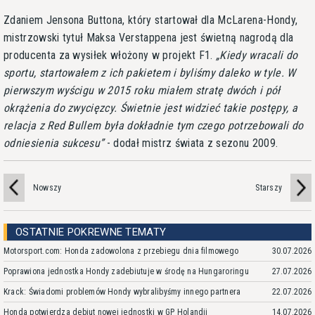
Zdaniem Jensona Buttona, który startował dla McLarena-Hondy,
mistrzowski tytuł Maksa Verstappena jest świetną nagrodą dla
producenta za wysiłek włożony w projekt F1.
Kiedy wracali do
sportu, startowałem z ich pakietem i byliśmy daleko w tyle. W
pierwszym wyścigu w 2015 roku miałem stratę dwóch i pół
okrążenia do zwycięzcy. Świetnie jest widzieć takie postępy, a
relacja z Red Bullem była dokładnie tym czego potrzebowali do
odniesienia sukcesu
- dodał mistrz świata z sezonu 2009.
Nowszy
Starszy
OSTATNIE POKREWNE TEMATY
Motorsport.com: Honda zadowolona z przebiegu dnia filmowego
30.07.2026
Poprawiona jednostka Hondy zadebiutuje w środę na Hungaroringu
27.07.2026
Krack: Świadomi problemów Hondy wybralibyśmy innego partnera
22.07.2026
Honda potwierdza debiut nowej jednostki w GP Holandii
14.07.2026