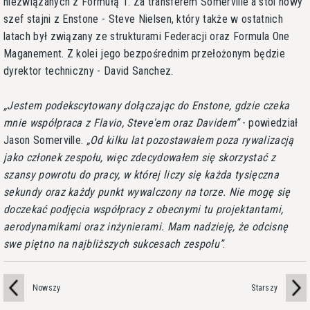
niezwiązanych z Formułą 1. Za transferem Somerville'a stoi nowy
szef stajni z Enstone - Steve Nielsen, który także w ostatnich
latach był związany ze strukturami Federacji oraz Formula One
Maganement. Z kolei jego bezpośrednim przełożonym będzie
dyrektor techniczny - David Sanchez.
Jestem podekscytowany dołączając do Enstone, gdzie czeka
mnie współpraca z Flavio, Steve'em oraz Davidem
- powiedział
Jason Somerville.
Od kilku lat pozostawałem poza rywalizacją
jako członek zespołu, więc zdecydowałem się skorzystać z
szansy powrotu do pracy, w której liczy się każda tysięczna
sekundy oraz każdy punkt wywalczony na torze. Nie mogę się
doczekać podjęcia współpracy z obecnymi tu projektantami,
aerodynamikami oraz inżynierami. Mam nadzieję, że odcisnę
swe piętno na najbliższych sukcesach zespołu
.
Nowszy
Starszy