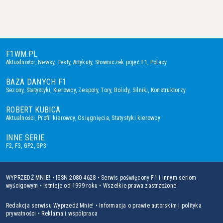
F1WM.PL
Aktualności
,
Newsy
,
Testy
,
Artykuły
,
Słowniczek pojęć F1
,
Polacy
BAZA DANYCH F1
Sezony
,
Statystyki
,
Kierowcy
,
Zespoły
,
Tory
,
Bolidy
,
Silniki
,
Konstruktorzy
ROBERT KUBICA
Aktualności
,
Profil kierowcy
,
Osiągnięcia
,
Statystyki kierowcy
INNE SERIE
F2
,
F3
,
GP2
,
GP3
WYPRZEDŹ MNIE! • ISSN 2080-4628 • Serwis poświęcony F1 i innym seriom
wyścigowym • Istnieje od 1999 roku • Wszelkie prawa zastrzeżone
Redakcja serwisu Wyprzedź Mnie!
•
Informacja o prawie autorskim i polityka
prywatności
•
Reklama i współpraca