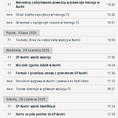
Mercedesy zdecydowanie prowadzą w pierwszym treningu w
F1
14:32
Austrii
Inne
Oliver Goethe najszybszy w treningu F2
12:02
Inne
Stromsted z najlepszym czasem w treningu F3
10:51
Piątek
,
4 lipca 2025
F1
Tsunoda: Biorę na siebie słaby wyścig w Austrii
10:50
Niedziela
,
29 czerwca 2025
F1
GP Austrii: wyniki wyścigu
17:03
F1
McLaren zgarnia dublet w Austrii
16:54
F1
Formuła 1 przedłuża umowę z promotorem GP Austrii
11:36
Inne
Verschoor wygrywa w Austrii i powraca na fotel lidera
11:13
Inne
Tsołow dominuje w głównym wyścigu F3
09:27
Sobota
,
28 czerwca 2025
F1
GP Austrii: wyniki kwalifikacji
17:24
F1
Norris na pole position do GP Austrii
17:20