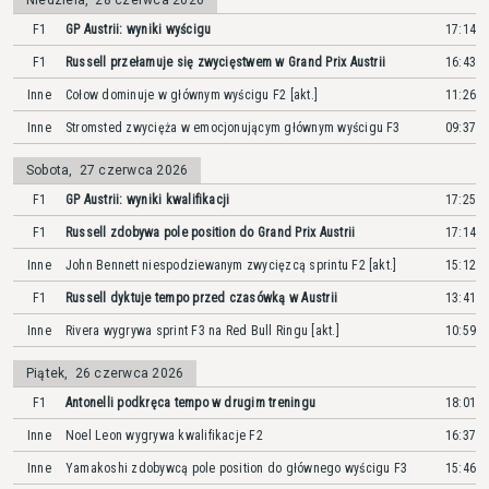
Niedziela
,
28 czerwca 2026
F1
GP Austrii: wyniki wyścigu
17:14
F1
Russell przełamuje się zwycięstwem w Grand Prix Austrii
16:43
Inne
Cołow dominuje w głównym wyścigu F2 [akt.]
11:26
Inne
Stromsted zwycięża w emocjonującym głównym wyścigu F3
09:37
Sobota
,
27 czerwca 2026
F1
GP Austrii: wyniki kwalifikacji
17:25
F1
Russell zdobywa pole position do Grand Prix Austrii
17:14
Inne
John Bennett niespodziewanym zwycięzcą sprintu F2 [akt.]
15:12
F1
Russell dyktuje tempo przed czasówką w Austrii
13:41
Inne
Rivera wygrywa sprint F3 na Red Bull Ringu [akt.]
10:59
Piątek
,
26 czerwca 2026
F1
Antonelli podkręca tempo w drugim treningu
18:01
Inne
Noel Leon wygrywa kwalifikacje F2
16:37
Inne
Yamakoshi zdobywcą pole position do głównego wyścigu F3
15:46