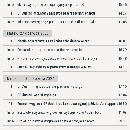
Inne
Marti zwycięża w emocjonującym sprincie F2
15:46
F1
GP Austrii: McLareny najszybsze w trzecim treningu
14:27
Inne
Wharton zwycięzcą sprintu F3 na Red Bull Ringu [Akt.]
11:06
Piątek
,
27 czerwca 2025
F1
Norris najszybszy na zakończenie dnia w Austrii
18:05
Inne
Fornaroli z drugim pole position w sezonie
16:39
Inne
Nikola Tsołow najszybszy w kwalifikacjach Formuły 3
15:48
F1
Russell najszybszy w pierwszym treningu w Austrii
14:33
Niedziela
,
30 czerwca 2024
F1
GP Austrii: najszybsze okrążenia w wyścigu
17:16
F1
GP Austrii: wyniki wyścigu
17:04
F1
Russell wygrywa GP Austrii po kontrowersyjnej jeździe Verstappena
16:50
Inne
Bortoleto zwycięża w głównym wyścigu F2 w Austrii [Akt.]
11:03
Inne
Browning pewnie wygrywa i zostaje nowym liderem
09:33