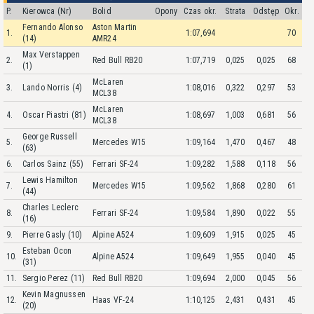
P.
Kierowca (Nr)
Bolid
Opony
Czas okr.
Strata
Odstęp
Okr.
Fernando Alonso
Aston Martin
1.
1:07,694
70
(14)
AMR24
Max Verstappen
2.
Red Bull RB20
1:07,719
0,025
0,025
68
(1)
McLaren
3.
Lando Norris (4)
1:08,016
0,322
0,297
53
MCL38
McLaren
4.
Oscar Piastri (81)
1:08,697
1,003
0,681
56
MCL38
George Russell
5.
Mercedes W15
1:09,164
1,470
0,467
48
(63)
6.
Carlos Sainz (55)
Ferrari SF-24
1:09,282
1,588
0,118
56
Lewis Hamilton
7.
Mercedes W15
1:09,562
1,868
0,280
61
(44)
Charles Leclerc
8.
Ferrari SF-24
1:09,584
1,890
0,022
55
(16)
9.
Pierre Gasly (10)
Alpine A524
1:09,609
1,915
0,025
45
Esteban Ocon
10.
Alpine A524
1:09,649
1,955
0,040
45
(31)
11.
Sergio Perez (11)
Red Bull RB20
1:09,694
2,000
0,045
56
Kevin Magnussen
12.
Haas VF-24
1:10,125
2,431
0,431
45
(20)