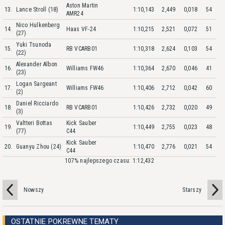
Aston Martin
13.
Lance Stroll (18)
1:10,143
2,449
0,018
54
AMR24
Nico Hulkenberg
14.
Haas VF-24
1:10,215
2,521
0,072
51
(27)
Yuki Tsunoda
15.
RB VCARB01
1:10,318
2,624
0,103
54
(22)
Alexander Albon
16.
Williams FW46
1:10,364
2,670
0,046
41
(23)
Logan Sargeant
17.
Williams FW46
1:10,406
2,712
0,042
60
(2)
Daniel Ricciardo
18.
RB VCARB01
1:10,426
2,732
0,020
49
(3)
Valtteri Bottas
Kick Sauber
19.
1:10,449
2,755
0,023
48
(77)
C44
Kick Sauber
20.
Guanyu Zhou (24)
1:10,470
2,776
0,021
54
C44
107% najlepszego czasu: 1:12,432
Nowszy
Starszy
OSTATNIE POKREWNE TEMATY