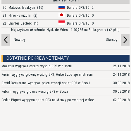
Niesklasyfikowani
20
Matevos Isaakyan
(16)
Dallara GP3/16
2
21
Nirei Fukuzumi
(2)
Dallara GP3/16
0
22
Charles Leclerc
(1)
Dallara GP3/16
0
Najszybsze okrażenie:
Nyck de Vries - 1:40,766 na 8 okrążeniu
(+2 pkt.)
Nowszy
Starszy
OSTATNIE POKREWNE TEMATY
Mazepin wygrywa ostatni wyścig GP3 w historii
25.11.2018
Pucini wygrywa główny wyścig GP3, Hubert zostaje mistrzem
24.11.2018
David Beckmann wygrywa pełen emocji sprint GP3 w Soczi
30.09.2018
Pulcini wygrywa główny wyścig GP3 w Soczi
30.09.2018
Pedro Piquet wygrywa sprint GP3 na Monzy po świetnej walce
02.09.2018