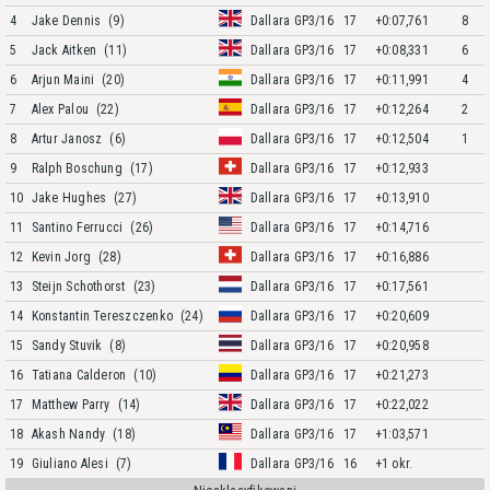
4
Jake Dennis
(9)
Dallara GP3/16
17
+0:07,761
8
5
Jack Aitken
(11)
Dallara GP3/16
17
+0:08,331
6
6
Arjun Maini
(20)
Dallara GP3/16
17
+0:11,991
4
7
Alex Palou
(22)
Dallara GP3/16
17
+0:12,264
2
8
Artur Janosz
(6)
Dallara GP3/16
17
+0:12,504
1
9
Ralph Boschung
(17)
Dallara GP3/16
17
+0:12,933
10
Jake Hughes
(27)
Dallara GP3/16
17
+0:13,910
11
Santino Ferrucci
(26)
Dallara GP3/16
17
+0:14,716
12
Kevin Jorg
(28)
Dallara GP3/16
17
+0:16,886
13
Steijn Schothorst
(23)
Dallara GP3/16
17
+0:17,561
14
Konstantin Tereszczenko
(24)
Dallara GP3/16
17
+0:20,609
15
Sandy Stuvik
(8)
Dallara GP3/16
17
+0:20,958
16
Tatiana Calderon
(10)
Dallara GP3/16
17
+0:21,273
17
Matthew Parry
(14)
Dallara GP3/16
17
+0:22,022
18
Akash Nandy
(18)
Dallara GP3/16
17
+1:03,571
19
Giuliano Alesi
(7)
Dallara GP3/16
16
+1 okr.