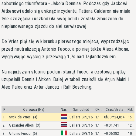
sobotniego triumfatora - Jake'a Dennisa. Podczas gdy Jackowi
Aitkenowi udało się uniknąć incydentu, Tatiana Calderon nie miała
tyle szczęścia i uszkodziła swój bolid i została zmuszona do
nieplanowanego zjazdu do alei serwisowej.
De Vries piął się w kierunku pierwszego miejsca, wyprzedzając
przed neutralizacją Antonio Fuoco, a po niej także Alexa Albona,
wygrywając wyścig z przewagą 1,7s nad Tajlandczykiem.
Na najniższym stopniu podium stanął Fuoco, a czołową piątkę
uzupełnili Dennis i Aitken. Dalej w tabeli znaleźli się Arjun Maini i
Alex Palou oraz Artur Janosz i Ralf Boschung.
P.
Kierowca (Nr)
Nar.
Samochód
Okr.
Czas/strata
Pkt.
1
Nyck de Vries
(4)
Dallara GP3/16
17
0h30m24,854
15
2
Alexander Albon
(3)
Dallara GP3/16
17
+0:01,741
12
3
Antonio Fuoco
(5)
Dallara GP3/16
17
+0:06,382
10