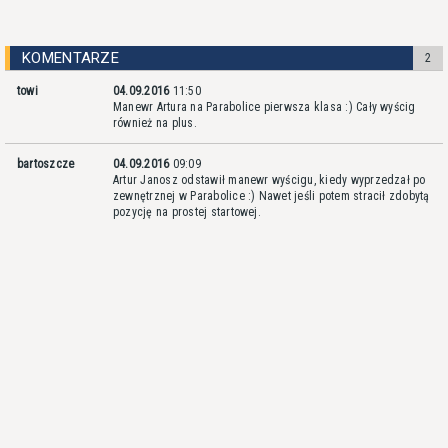
KOMENTARZE
2
towi
04.09.2016
11:50
Manewr Artura na Parabolice pierwsza klasa :) Cały wyścig
również na plus.
bartoszcze
04.09.2016
09:09
Artur Janosz odstawił manewr wyścigu, kiedy wyprzedzał po
zewnętrznej w Parabolice :) Nawet jeśli potem stracił zdobytą
pozycję na prostej startowej.