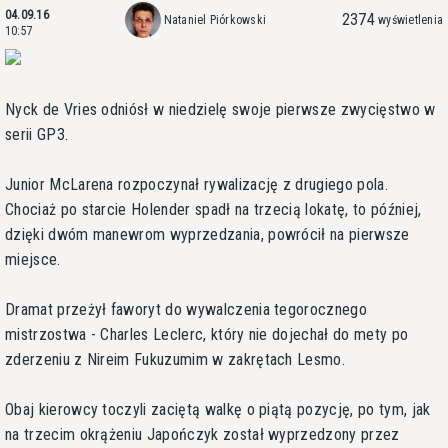
04.09.16
2374
Nataniel Piórkowski
wyświetlenia
10:57
Nyck de Vries odniósł w niedzielę swoje pierwsze zwycięstwo w
serii GP3.
Junior McLarena rozpoczynał rywalizację z drugiego pola.
Chociaż po starcie Holender spadł na trzecią lokatę, to później,
dzięki dwóm manewrom wyprzedzania, powrócił na pierwsze
miejsce.
Dramat przeżył faworyt do wywalczenia tegorocznego
mistrzostwa - Charles Leclerc, który nie dojechał do mety po
zderzeniu z Nireim Fukuzumim w zakrętach Lesmo.
Obaj kierowcy toczyli zaciętą walkę o piątą pozycję, po tym, jak
na trzecim okrążeniu Japończyk został wyprzedzony przez