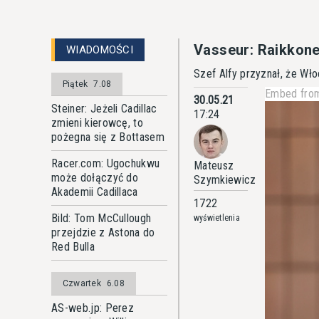
Vasseur: Raikkone
WIADOMOŚCI
Szef Alfy przyznał, że Wł
Piątek
7.08
Embed from
30.05.21
Steiner: Jeżeli Cadillac
17:24
zmieni kierowcę, to
pożegna się z Bottasem
Racer.com: Ugochukwu
Mateusz
może dołączyć do
Szymkiewicz
Akademii Cadillaca
1722
Bild: Tom McCullough
wyświetlenia
przejdzie z Astona do
Red Bulla
Czwartek
6.08
AS-web.jp: Perez