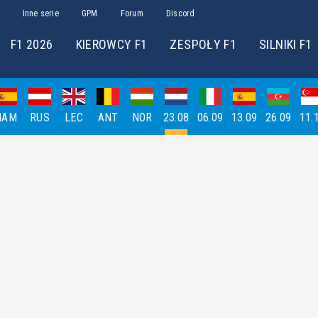
Inne serie
GPM
Forum
Discord
F1 2026
KIEROWCY F1
ZESPOŁY F1
SILNIKI F1
HAM
RUS
LEC
ANT
NOR
23.08
06.09
13.09
26.09
11.