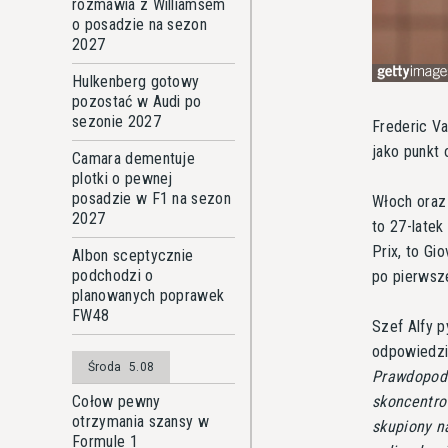
rozmawia z Williamsem
o posadzie na sezon
2027
Hulkenberg gotowy
pozostać w Audi po
sezonie 2027
Frederic Va
jako punkt 
Camara dementuje
plotki o pewnej
posadzie w F1 na sezon
Włoch oraz 
2027
to 27-late
Prix, to Gi
Albon sceptycznie
podchodzi o
po pierwsze
planowanych poprawek
FW48
Szef Alfy 
odpowiedzi
Środa
5.08
Prawdopodo
skoncentro
Cołow pewny
otrzymania szansy w
skupiony n
Formule 1