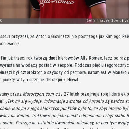
sseur przyznał, że Antonio Giovinazzi nie postrzega już Kimiego Ra
odniesienia.
Fin już trzeci rok tworzą duet kierowców Alfy Romeo, lecz po raz 
k wyrasta na wiodącą postać w zespole. Podczas pięciu tegoroczny
ovinazzi był czterokrotnie szybszy od partnera, natomiast w Monako 
 punkty w tym sezonie dla stajni z Hinwil.
pytany przez
Motorsport.com
, czy 27-latek przejmuje rolę lidera ekip
ał:
Tak mi się wydaje. Informacje zwrotne od Antonio są bardzo so
bnie jednym z jego słabszych punktów było to, że zbyt mocno był
wany na Kimim. Traktował go jako punkt odniesienia i zbyt słabo b
a sobie. Patrząc na ostatnie dwanaście miesięcy, to pod tym wzgl