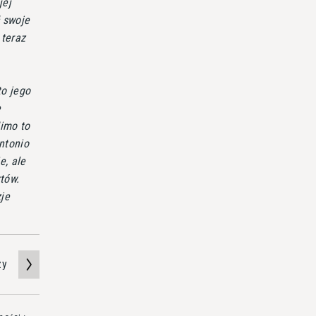
jej
ł swoje
 teraz
o jego
e
Mimo to
Antonio
e, ale
tów.
je
zy