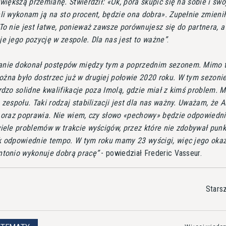
jwiększą przemianę. Stwierdził: «Ok, pora skupić się na sobie i swo
li wykonam ją na sto procent, będzie ona dobra». Zupełnie zmieni
To nie jest łatwe, ponieważ zawsze porównujesz się do partnera, a
je jego pozycję w zespole. Dla nas jest to ważne
.
nie dokonał postępów między tym a poprzednim sezonem. Mimo t
żna było dostrzec już w drugiej połowie 2020 roku. W tym sezoni
rdzo solidne kwalifikacje poza Imolą, gdzie miał z kimś problem. 
 zespołu. Taki rodzaj stabilizacji jest dla nas ważny. Uważam, że 
ę oraz poprawia. Nie wiem, czy słowo «pechowy» będzie odpowiedni
wiele problemów w trakcie wyścigów, przez które nie zdobywał punk
k odpowiednie tempo. W tym roku mamy 23 wyścigi, więc jego okaz
ntonio wykonuje dobrą pracę
- powiedział Frederic Vasseur.
Stars