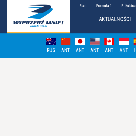
Start
Formuła 1
R. Kubica
AKTUALNOŚCI
RUS
ANT
ANT
ANT
ANT
ANT