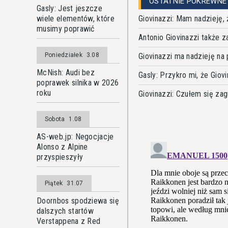
OSTATNIE POKREWNE
Gasly: Jest jeszcze
Giovinazzi: Mam nadzieję,
wiele elementów, które
musimy poprawić
Antonio Giovinazzi także z
Giovinazzi ma nadzieję na
Poniedziałek
3.08
McNish: Audi bez
Gasly: Przykro mi, że Giov
poprawek silnika w 2026
roku
Giovinazzi: Czułem się zag
Sobota
1.08
AS-web.jp: Negocjacje
Alonso z Alpine
przyspieszyły
Piątek
31.07
Doornbos spodziewa się
dalszych startów
Verstappena z Red