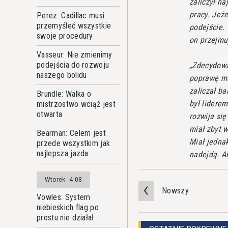
zaliczył na
pracy. Jeże
Perez: Cadillac musi
przemyśleć wszystkie
podejście. 
swoje procedury
on przejmu
Vasseur: Nie zmienimy
podejścia do rozwoju
Zdecydowa
naszego bolidu
poprawę mo
zaliczał ba
Brundle: Walka o
był liderem
mistrzostwo wciąż jest
otwarta
rozwija si
miał zbyt 
Bearman: Celem jest
Miał jedna
przede wszystkim jak
najlepsza jazda
nadejdą. A
Wtorek
4.08
Nowszy
Vowles: System
niebieskich flag po
prostu nie działał