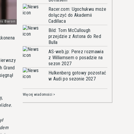
Racer.com: Ugochukwu może
dołączyć do Akademii
Cadillaca
Bild: Tom McCullough
przejdzie z Astona do Red
ikkonena
Bulla
AS-web.jp: Perez rozmawia
z Williamsem o posadzie na
pierwszy
sezon 2027
ch Grand
Hulkenberg gotowy pozostać
sięgnął
w Audi po sezonie 2027
Więcej wiadomości >
y,
lidne.
ył
ędem