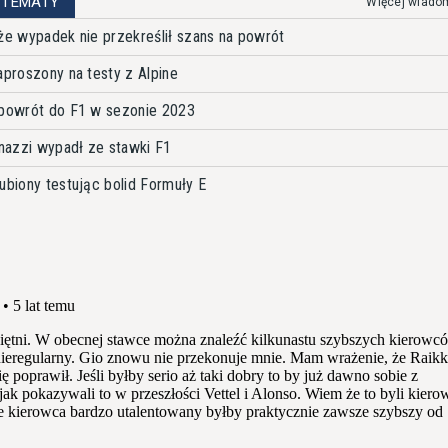
 TEMATY
Więcej wiado
 że wypadek nie przekreślił szans na powrót
aproszony na testy z Alpine
 powrót do F1 w sezonie 2023
inazzi wypadł ze stawki F1
ubiony testując bolid Formuły E