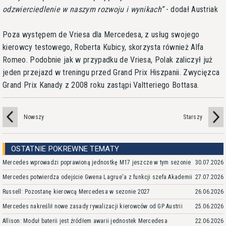
odzwierciedlenie w naszym rozwoju i wynikach
- dodał Austriak
Poza występem de Vriesa dla Mercedesa, z usług swojego
kierowcy testowego, Roberta Kubicy, skorzysta również Alfa
Romeo. Podobnie jak w przypadku de Vriesa, Polak zaliczył już
jeden przejazd w treningu przed Grand Prix Hiszpanii. Zwycięzca
Grand Prix Kanady z 2008 roku zastąpi Valtteriego Bottasa.
Nowszy
Starszy
OSTATNIE POKREWNE TEMATY
Mercedes wprowadzi poprawioną jednostkę M17 jeszcze w tym sezonie
30.07.2026
Mercedes potwierdza odejście Gwena Lagrue'a z funkcji szefa Akademii
27.07.2026
Russell: Pozostanę kierowcą Mercedesa w sezonie 2027
26.06.2026
Mercedes nakreślił nowe zasady rywalizacji kierowców od GP Austrii
25.06.2026
Allison: Moduł baterii jest źródłem awarii jednostek Mercedesa
22.06.2026