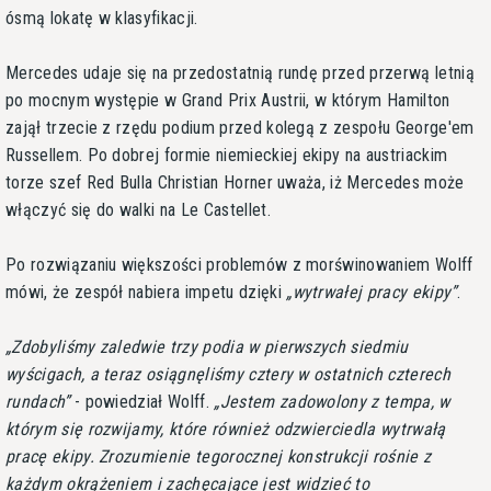
ósmą lokatę w klasyfikacji.
Mercedes udaje się na przedostatnią rundę przed przerwą letnią
po mocnym występie w Grand Prix Austrii, w którym Hamilton
zajął trzecie z rzędu podium przed kolegą z zespołu George'em
Russellem. Po dobrej formie niemieckiej ekipy na austriackim
torze szef Red Bulla Christian Horner uważa, iż Mercedes może
włączyć się do walki na Le Castellet.
Po rozwiązaniu większości problemów z morświnowaniem Wolff
mówi, że zespół nabiera impetu dzięki
wytrwałej pracy ekipy
.
Zdobyliśmy zaledwie trzy podia w pierwszych siedmiu
wyścigach, a teraz osiągnęliśmy cztery w ostatnich czterech
rundach
- powiedział Wolff.
Jestem zadowolony z tempa, w
którym się rozwijamy, które również odzwierciedla wytrwałą
pracę ekipy. Zrozumienie tegorocznej konstrukcji rośnie z
każdym okrążeniem i zachęcające jest widzieć to