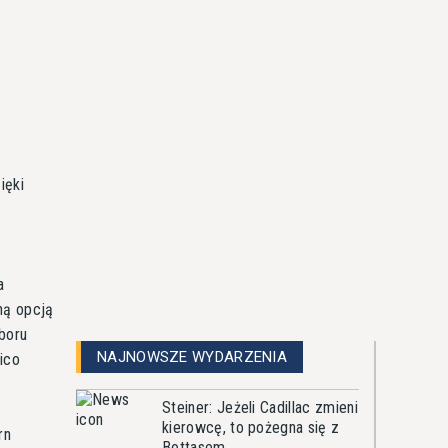
ięki
a
ną opcją
boru
NAJNOWSZE WYDARZENIA
ico
Steiner: Jeżeli Cadillac zmieni
kierowcę, to pożegna się z
rn
Bottasem