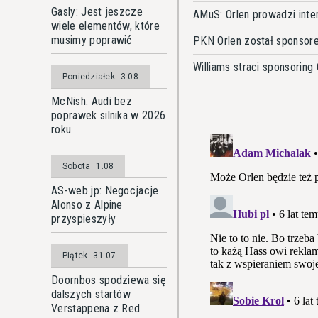
Gasly: Jest jeszcze
AMuS: Orlen prowadzi in
wiele elementów, które
musimy poprawić
PKN Orlen został sponsor
Williams straci sponsoring 
Poniedziałek
3.08
McNish: Audi bez
poprawek silnika w 2026
roku
Sobota
1.08
AS-web.jp: Negocjacje
Alonso z Alpine
przyspieszyły
Piątek
31.07
Doornbos spodziewa się
dalszych startów
Verstappena z Red