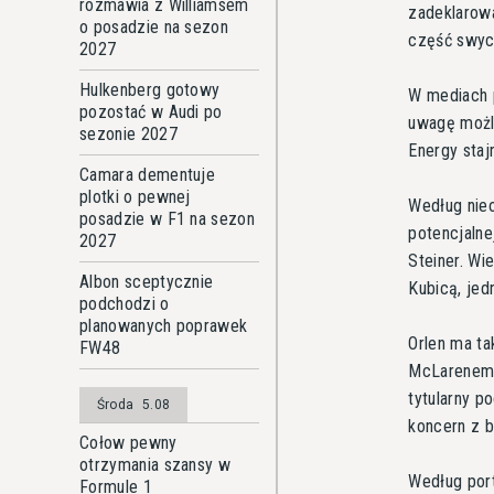
rozmawia z Williamsem
zadeklarowa
o posadzie na sezon
część swyc
2027
Hulkenberg gotowy
W mediach p
pozostać w Audi po
uwagę możl
sezonie 2027
Energy staj
Camara dementuje
plotki o pewnej
Według nieo
posadzie w F1 na sezon
potencjalne
2027
Steiner. Wi
Albon sceptycznie
Kubicą, jed
podchodzi o
planowanych poprawek
Orlen ma t
FW48
McLarenem.
tytularny p
Środa
5.08
koncern z b
Cołow pewny
otrzymania szansy w
Według por
Formule 1