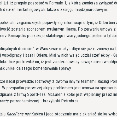
ł już, iż pragnie pozostać w Formule 1, z którą zamierza związać d
h działań marketingowych, także o zasięgu międzynarodowym.
olskich i zagranicznych pojawiły się informacje o tym, iż Orlen bie
iwość zostania sponsorem tytularnym Haasa. Po zerwaniu umowy z 
nia z Kannapolis poszukuje stabilnego i wiarygodnego partnera tytula
ficjalnych doniesień w Warszawie miały odbyć się już rozmowy na 
j współpracy Haasa i Orlenu. Miał w nich wziąć udział szef ekipy - G
elokrotnie podkreślał on, iż jest zainteresowany nawiązaniem współp
nak unikał dalszego komentowania sprawy.
akże nadal prowadzić rozmowy z dwoma innymi teamami: Racing Poin
 W przypadku pierwszej ekipy problemem jest umowa na sponsorin
odpisana z firmą SportPesa. McLaren z kolei jest wspierany przez in
ranży petrochemicznej - brazylijski Petrobras.
talu
RaceFans.net
Kubica i jego otoczenie mają skłaniać się ku wyb