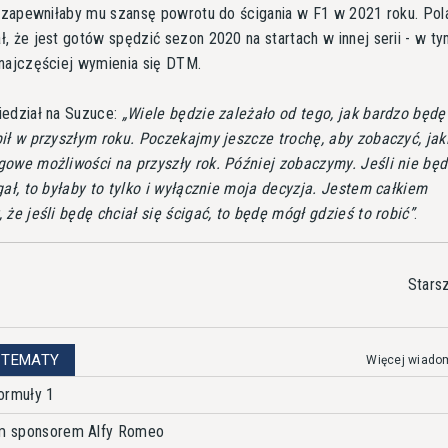
a zapewniłaby mu szansę powrotu do ścigania w F1 w 2021 roku. Pol
, że jest gotów spędzić sezon 2020 na startach w innej serii - w t
najczęściej wymienia się DTM.
iedział na Suzuce:
Wiele będzie zależało od tego, jak bardzo będę 
ił w przyszłym roku. Poczekajmy jeszcze trochę, aby zobaczyć, jak
owe możliwości na przyszły rok. Później zobaczymy. Jeśli nie będ
gał, to byłaby to tylko i wyłącznie moja decyzja. Jestem całkiem
 że jeśli będę chciał się ścigać, to będę mógł gdzieś to robić
.
Stars
 TEMATY
Więcej wiado
ormuły 1
nym sponsorem Alfy Romeo