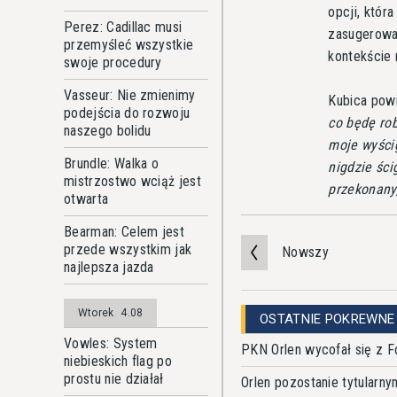
opcji, któr
Perez: Cadillac musi
zasugerował
przemyśleć wszystkie
kontekście 
swoje procedury
Vasseur: Nie zmienimy
Kubica pow
podejścia do rozwoju
co będę rob
naszego bolidu
moje wyścig
Brundle: Walka o
nigdzie ści
mistrzostwo wciąż jest
przekonany,
otwarta
Bearman: Celem jest
przede wszystkim jak
Nowszy
najlepsza jazda
Wtorek
4.08
OSTATNIE POKREWNE
Vowles: System
PKN Orlen wycofał się z F
niebieskich flag po
prostu nie działał
Orlen pozostanie tytular