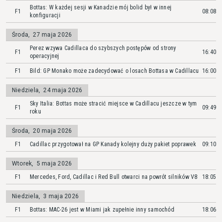
Bottas: W każdej sesji w Kanadzie mój bolid był w innej
F1
08:08
konfiguracji
Środa
,
27 maja 2026
Perez wzywa Cadillaca do szybszych postępów od strony
F1
16:40
operacyjnej
F1
Bild: GP Monako może zadecydować o losach Bottasa w Cadillacu
16:00
Niedziela
,
24 maja 2026
Sky Italia: Bottas może stracić miejsce w Cadillacu jeszcze w tym
F1
09:49
roku
Środa
,
20 maja 2026
F1
Cadillac przygotował na GP Kanady kolejny duży pakiet poprawek
09:10
Wtorek
,
5 maja 2026
F1
Mercedes, Ford, Cadillac i Red Bull otwarci na powrót silników V8
18:05
Niedziela
,
3 maja 2026
F1
Bottas: MAC-26 jest w Miami jak zupełnie inny samochód
18:06