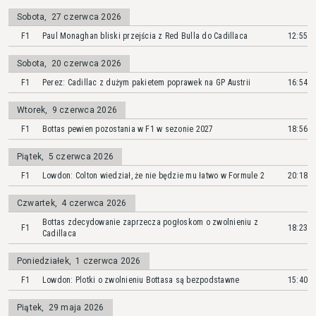
Sobota
,
27 czerwca 2026
F1
Paul Monaghan bliski przejścia z Red Bulla do Cadillaca
12:55
Sobota
,
20 czerwca 2026
F1
Perez: Cadillac z dużym pakietem poprawek na GP Austrii
16:54
Wtorek
,
9 czerwca 2026
F1
Bottas pewien pozostania w F1 w sezonie 2027
18:56
Piątek
,
5 czerwca 2026
F1
Lowdon: Colton wiedział, że nie będzie mu łatwo w Formule 2
20:18
Czwartek
,
4 czerwca 2026
Bottas zdecydowanie zaprzecza pogłoskom o zwolnieniu z
F1
18:23
Cadillaca
Poniedziałek
,
1 czerwca 2026
F1
Lowdon: Plotki o zwolnieniu Bottasa są bezpodstawne
15:40
Piątek
,
29 maja 2026