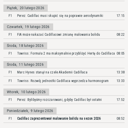
Piątek
,
20 lutego 2026
F1
Perez: Cadillac musi skupić się na poprawie aerodynamiki
17:15
Czwartek
,
19 lutego 2026
F1
FIA może nakazać Cadillacowi zmianę malowania bolidu
08:22
Środa
,
18 lutego 2026
F1
Towriss: Formuła 2 ma maksymalnie przybliżyć Hertę do Cadillaca
08:05
Środa
,
11 lutego 2026
F1
Marc Hynes stanął na czele Akademii Cadillaca
13:38
F1
Towriss: Rozwój jednostki Cadillaca wyprzedza harmonogram
13:33
Wtorek
,
10 lutego 2026
F1
Perez: Bylibyśmy rozczarowani, gdyby Cadillac był ostatni
17:52
Poniedziałek
,
9 lutego 2026
F1
Cadillac zaprezentował malowanie bolidu na sezon 2026
08:52