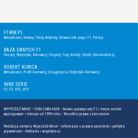
F1WM.PL
Aktualności
,
Newsy
,
Testy
,
Artykuły
,
Słowniczek pojęć F1
,
Polacy
BAZA DANYCH F1
Sezony
,
Statystyki
,
Kierowcy
,
Zespoły
,
Tory
,
Bolidy
,
Silniki
,
Konstruktorzy
ROBERT KUBICA
Aktualności
,
Profil kierowcy
,
Osiągnięcia
,
Statystyki kierowcy
INNE SERIE
F2
,
F3
,
GP2
,
GP3
WYPRZEDŹ MNIE! • ISSN 2080-4628 • Serwis poświęcony F1 i innym seriom
wyścigowym • Istnieje od 1999 roku • Wszelkie prawa zastrzeżone
Redakcja serwisu Wyprzedź Mnie!
•
Informacja o prawie autorskim i polityka
prywatności
•
Reklama i współpraca