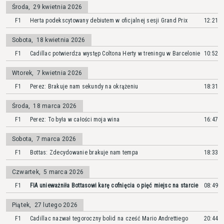
Środa
,
29 kwietnia 2026
F1
Herta podekscytowany debiutem w oficjalnej sesji Grand Prix
12:21
Sobota
,
18 kwietnia 2026
F1
Cadillac potwierdza występ Coltona Herty w treningu w Barcelonie
10:52
Wtorek
,
7 kwietnia 2026
F1
Perez: Brakuje nam sekundy na okrążeniu
18:31
Środa
,
18 marca 2026
F1
Perez: To była w całości moja wina
16:47
Sobota
,
7 marca 2026
F1
Bottas: Zdecydowanie brakuje nam tempa
18:33
Czwartek
,
5 marca 2026
F1
FIA unieważniła Bottasowi karę cofnięcia o pięć miejsc na starcie
08:49
Piątek
,
27 lutego 2026
F1
Cadillac nazwał tegoroczny bolid na cześć Mario Andrettiego
20:44