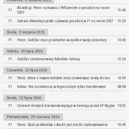
Czwartek
,
6 sierpnia 2026
AS-web.jp: Perez rozmawia z Williamsem o posadzie na sezon
F1
15:40
2027
F1
Camara dementuje plotki o pewnej posadzie w F1 na sezon 2027
15:20
Środa
,
5 sierpnia 2026
F1
Perez: Cadillac musi przemyśleć wszystkie swoje procedury
10:36
Sobota
,
25 lipca 2026
F1
Cadillac zainteresowany Rafaelem Camarą
12:24
Czwartek
,
23 lipca 2026
F1
Perez: Aston z nowym bolidem może zniwelować stratę do nas
16:39
F1
Bottas: Nie uczestniczę w tegorocznym rynku transferowym
08:38
Środa
,
22 lipca 2026
F1
Czterech młodych kierowców wystąpi w treningu przed GP Węgier
19:23
Poniedziałek
,
29 czerwca 2026
F1
Perez: Skala problemów z Austrii jest nie do zaakceptowania
16:40