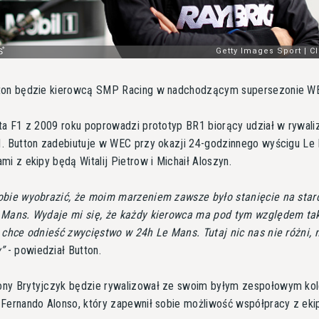
ton będzie kierowcą SMP Racing w nadchodzącym supersezonie W
ta F1 z 2009 roku poprowadzi prototyp BR1 biorący udział w rywali
. Button zadebiutuje w WEC przy okazji 24-godzinnego wyścigu Le
mi z ekipy będą Witalij Pietrow i Michaił Aloszyn.
bie wyobrazić, że moim marzeniem zawsze było stanięcie na star
 Mans. Wydaje mi się, że każdy kierowca ma pod tym względem ta
 chce odnieść zwycięstwo w 24h Le Mans. Tutaj nic nas nie różni, 
y
- powiedział Button.
ny Brytyjczyk będzie rywalizował ze swoim byłym zespołowym ko
Fernando Alonso, który zapewnił sobie możliwość współpracy z eki