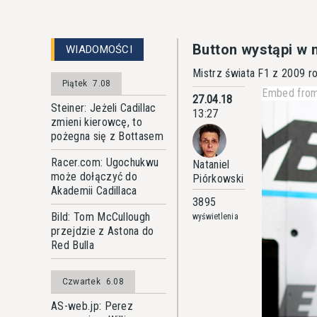
Button wystąpi w
WIADOMOŚCI
Mistrz świata F1 z 2009 r
Piątek
7.08
Embed from
27.04.18
Steiner: Jeżeli Cadillac
13:27
zmieni kierowcę, to
pożegna się z Bottasem
Racer.com: Ugochukwu
Nataniel
może dołączyć do
Piórkowski
Akademii Cadillaca
3895
Bild: Tom McCullough
wyświetlenia
przejdzie z Astona do
Red Bulla
Czwartek
6.08
AS-web.jp: Perez