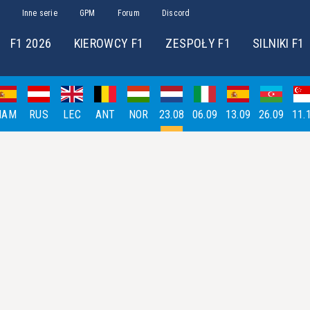
Inne serie
GPM
Forum
Discord
F1 2026
KIEROWCY F1
ZESPOŁY F1
SILNIKI F1
HAM
RUS
LEC
ANT
NOR
23.08
06.09
13.09
26.09
11.