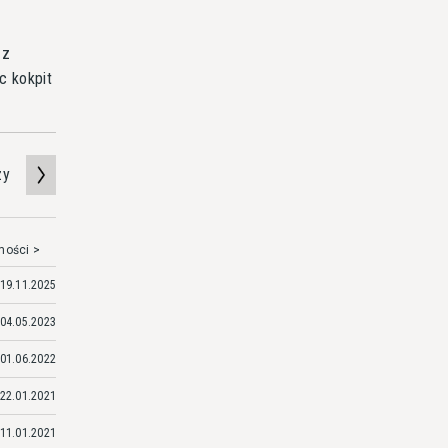
 z
c kokpit
zy
mości >
19.11.2025
04.05.2023
01.06.2022
22.01.2021
11.01.2021