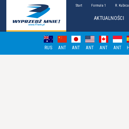
Start
Formuła 1
R. Kubica
AKTUALNOŚCI
RUS
ANT
ANT
ANT
ANT
ANT