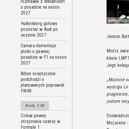
rozmawia z Williamsem
o posadzie na sezon
2027
Hulkenberg gotowy
pozostać w Audi po
sezonie 2027
Jenson But
Camara dementuje
Mistrz świa
plotki o pewnej
posadzie w F1 na sezon
klasie LMP1
2027
Jego kolega
Albon sceptycznie
podchodzi o
Możecie so
planowanych poprawek
wyścigu Le
FW48
pragnienie,
jestem inn
Środa
5.08
Doświadczo
Cołow pewny
otrzymania szansy w
McLarena - 
Formule 1