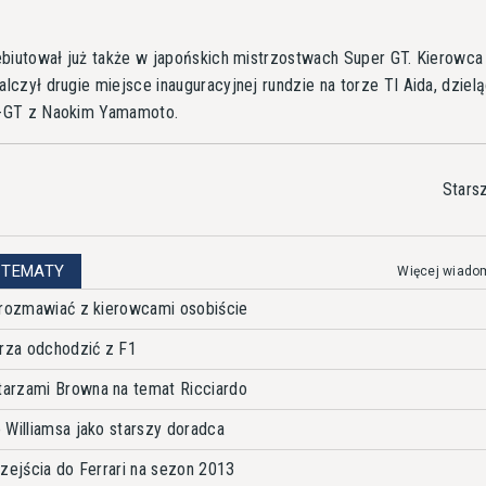
biutował już także w japońskich mistrzostwach Super GT. Kierowca
czył drugie miejsce inauguracyjnej rundzie na torze TI Aida, dzielą
-GT z Naokim Yamamoto.
Stars
 TEMATY
Więcej wiado
orozmawiać z kierowcami osobiście
erza odchodzić z F1
arzami Browna na temat Ricciardo
 Williamsa jako starszy doradca
zejścia do Ferrari na sezon 2013