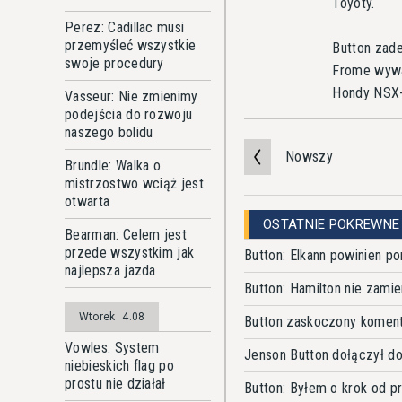
Toyoty.
Perez: Cadillac musi
przemyśleć wszystkie
Button zade
swoje procedury
Frome wywal
Hondy NSX
Vasseur: Nie zmienimy
podejścia do rozwoju
naszego bolidu
Nowszy
Brundle: Walka o
mistrzostwo wciąż jest
otwarta
OSTATNIE POKREWNE
Bearman: Celem jest
przede wszystkim jak
Button: Elkann powinien p
najlepsza jazda
Button: Hamilton nie zami
Wtorek
4.08
Button zaskoczony koment
Vowles: System
Jenson Button dołączył do
niebieskich flag po
prostu nie działał
Button: Byłem o krok od pr