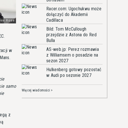
Racer.com: Ugochukwu może
dołączyć do Akademii
Cadillaca
Bild: Tom McCullough
przejdzie z Astona do Red
EC.
Bulla
AS-web.jp: Perez rozmawia
zacji w
z Williamsem o posadzie na
 Mans.
sezon 2027
Hulkenberg gotowy pozostać
w Audi po sezonie 2027
cie
kie samo
Więcej wiadomości >
nie
legą z
pą