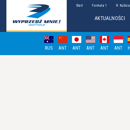
Start
Formuła 1
R. Kubica
AKTUALNOŚCI
RUS
ANT
ANT
ANT
ANT
ANT