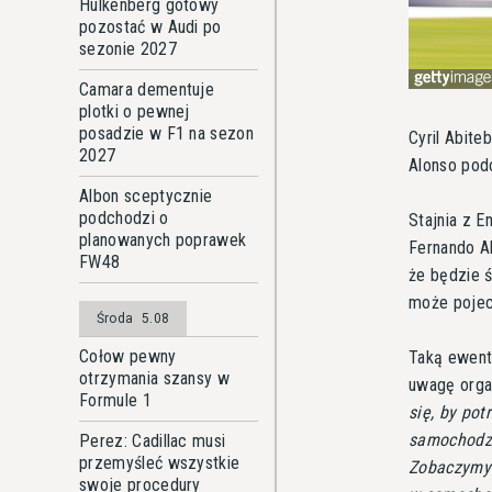
Hulkenberg gotowy
pozostać w Audi po
sezonie 2027
Camara dementuje
plotki o pewnej
posadzie w F1 na sezon
Cyril Abite
2027
Alonso pod
Albon sceptycznie
podchodzi o
Stajnia z E
planowanych poprawek
Fernando Al
FW48
że będzie ś
może pojec
Środa
5.08
Cołow pewny
Taką ewentu
otrzymania szansy w
uwagę orga
Formule 1
się, by po
samochodzi
Perez: Cadillac musi
przemyśleć wszystkie
Zobaczymy 
swoje procedury