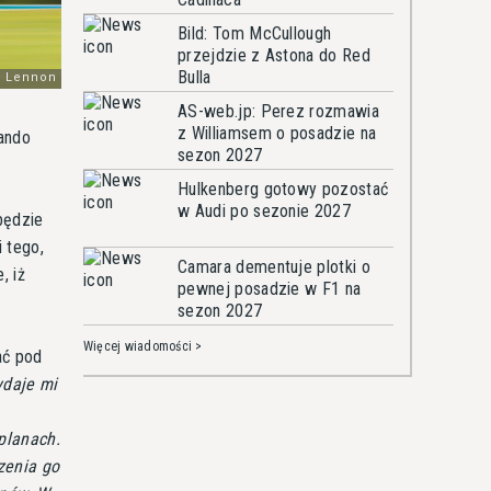
Bild: Tom McCullough
przejdzie z Astona do Red
Bulla
AS-web.jp: Perez rozmawia
z Williamsem o posadzie na
nando
sezon 2027
Hulkenberg gotowy pozostać
w Audi po sezonie 2027
będzie
 tego,
Camara dementuje plotki o
, iż
pewnej posadzie w F1 na
sezon 2027
Więcej wiadomości >
ać pod
ydaje mi
planach.
zenia go