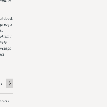
anów. W
iteboul,
łpracę z
To
okiem i
ielu
rwszego
ura
ę
zy
mości >