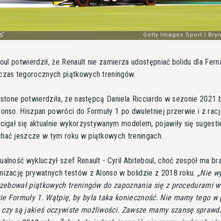
boul potwierdził, że Renault nie zamierza udostępniać bolidu dla Fer
czas tegorocznych piątkowych treningów.
nstone potwierdziła, że następcą Daniela Ricciardo w sezonie 2021 
onso. Hiszpan powróci do Formuły 1 po dwuletniej przerwie i z racji
cigał się aktualnie wykorzystywanym modelem, pojawiły się sugestie
hać jeszcze w tym roku w piątkowych treningach.
alność wykluczył szef Renault - Cyril Abiteboul, choć zespół ma br
nizację prywatnych testów z Alonso w bolidzie z 2018 roku.
Nie w
trzebował piątkowych treningów do zapoznania się z procedurami w
e Formuły 1. Wątpię, by była taka konieczność. Nie mamy tego w 
czy są jakieś oczywiste możliwości. Zawsze mamy szansę sprawd