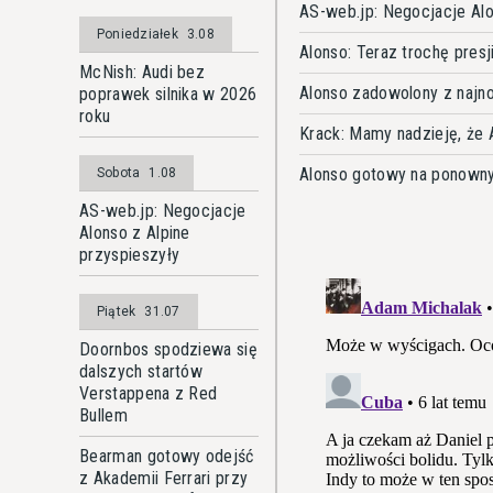
AS-web.jp: Negocjacje Alo
Poniedziałek
3.08
Alonso: Teraz trochę pres
McNish: Audi bez
Alonso zadowolony z najn
poprawek silnika w 2026
roku
Krack: Mamy nadzieję, że 
Alonso gotowy na ponowny
Sobota
1.08
AS-web.jp: Negocjacje
Alonso z Alpine
przyspieszyły
Piątek
31.07
Doornbos spodziewa się
dalszych startów
Verstappena z Red
Bullem
Bearman gotowy odejść
z Akademii Ferrari przy