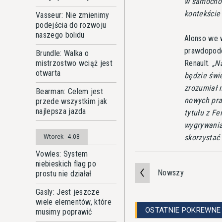
w samochod
kontekście 
Vasseur: Nie zmienimy
podejścia do rozwoju
naszego bolidu
Alonso we w
prawdopodo
Brundle: Walka o
Renault.
Na
mistrzostwo wciąż jest
otwarta
będzie świ
zrozumiał 
Bearman: Celem jest
nowych pra
przede wszystkim jak
najlepsza jazda
tytułu z Fe
wygrywania
skorzystać
Wtorek
4.08
Vowles: System
niebieskich flag po
Nowszy
prostu nie działał
Gasly: Jest jeszcze
wiele elementów, które
OSTATNIE POKREWNE
musimy poprawić