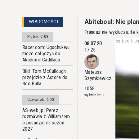
Abiteboul: Nie pl
WIADOMOŚCI
Francuz nie wyklucza, że 
Piątek
7.08
Embed from
08.07.20
Racer.com: Ugochukwu
17:25
może dołączyć do
Akademii Cadillaca
Bild: Tom McCullough
Mateusz
przejdzie z Astona do
Szymkiewicz
Red Bulla
1058
wyświetlenia
Czwartek
6.08
AS-web.jp: Perez
rozmawia z Williamsem
o posadzie na sezon
2027