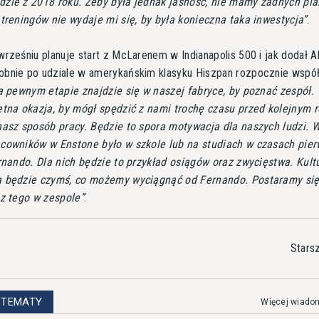
zie z 2018 roku. Żeby była jednak jasność, nie mamy żadnych pl
treningów nie wydaje mi się, by była konieczna taka inwestycja
.
rześniu planuje start z McLarenem w Indianapolis 500 i jak dodał Ab
bnie po udziale w amerykańskim klasyku Hiszpan rozpocznie wspó
 pewnym etapie znajdzie się w naszej fabryce, by poznać zespół. 
etna okazja, by mógł spędzić z nami trochę czasu przed kolejnym r
nasz sposób pracy. Będzie to spora motywacja dla naszych ludzi. W
cowników w Enstone było w szkole lub na studiach w czasach pie
rnando. Dla nich będzie to przykład osiągów oraz zwycięstwa. Kult
 będzie czymś, co możemy wyciągnąć od Fernando. Postaramy si
 z tego w zespole
.
Stars
 TEMATY
Więcej wiado