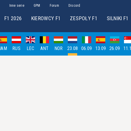
Inne serie
GPM
Forum
Discord
F1 2026
KIEROWCY F1
ZESPOŁY F1
SILNIKI F1
HAM
RUS
LEC
ANT
NOR
23.08
06.09
13.09
26.09
11.