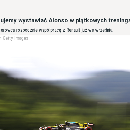
anujemy wystawiać Alonso w piątkowych trening
kierowca rozpocznie współpracę z Renault już we wrześniu.
 Getty Images