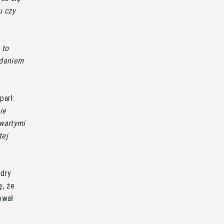
u czy
 to
zdaniem
parł:
ie
twartymi
tej
adry
ę, że
ował