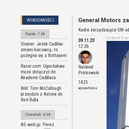
General Motors za
WIADOMOŚCI
Kadra zarządzająca GM ud
Piątek
7.08
Embed from
09.11.23
Steiner: Jeżeli Cadillac
12:26
zmieni kierowcę, to
pożegna się z Bottasem
Racer.com: Ugochukwu
Nataniel
może dołączyć do
Piórkowski
Akademii Cadillaca
1425
Bild: Tom McCullough
wyświetlenia
przejdzie z Astona do
Red Bulla
Czwartek
6.08
AS-web.jp: Perez