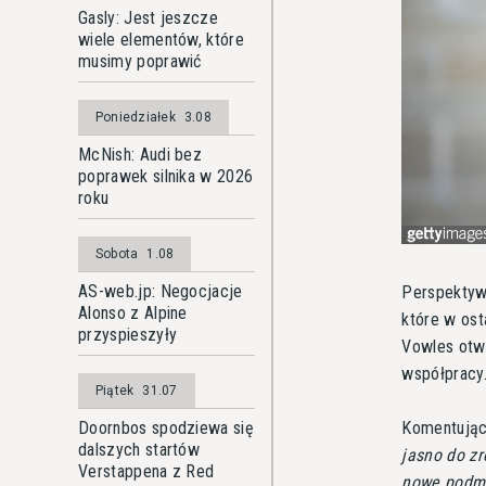
Gasly: Jest jeszcze
wiele elementów, które
musimy poprawić
Poniedziałek
3.08
McNish: Audi bez
poprawek silnika w 2026
roku
Sobota
1.08
AS-web.jp: Negocjacje
Perspektyw
Alonso z Alpine
które w ost
przyspieszyły
Vowles otwa
współpracy
Piątek
31.07
Doornbos spodziewa się
Komentując 
dalszych startów
jasno do zr
Verstappena z Red
nowe podmio