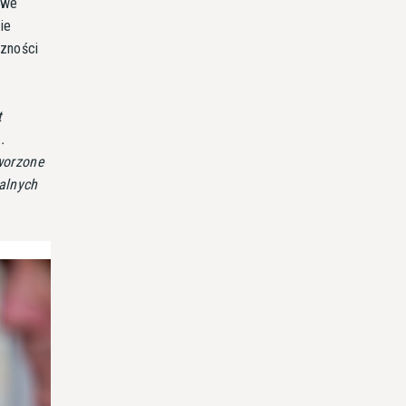
 we
ie
zności
t
.
worzone
balnych