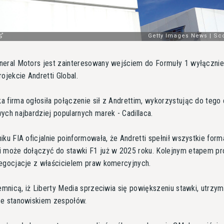
neral Motors jest zainteresowany wejściem do Formuły 1 wyłącznie
rojekcie Andretti Global.
 firma ogłosiła połączenie sił z Andrettim, wykorzystując do tego 
ych najbardziej popularnych marek - Cadillaca.
iku FIA oficjalnie poinformowała, że Andretti spełnił wszystkie form
i może dołączyć do stawki F1 już w 2025 roku. Kolejnym etapem p
egocjacje z właścicielem praw komercyjnych.
jemnicą, iż Liberty Media sprzeciwia się powiększeniu stawki, utrzy
ze stanowiskiem zespołów.