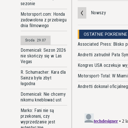
sezonie
Nowszy
Motorsport.com: Honda
zadowolona z przebiegu
dnia filmowego
OSTATNIE POKREWNE
Środa
29.07
Associated Press: Blisko 
Domenicali: Sezon 2026
Andretti zatrudnił Pata Sy
nie skończy się w Las
Vegas
Kongres USA oczekuje wyj
R. Schumacher: Kara dla
Motorsport-Total: W Miami
Sainza była zbyt
łagodna
Andretti dokonał oficjalne
Domenicali: Nie chcemy
nikomu kneblować ust
Marko: Fani nie są
przekonani, czy
wyprzedzanie jest
autentyczne