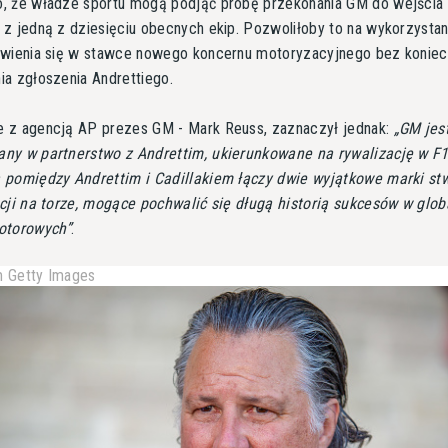
, że władze sportu mogą podjąć próbę przekonania GM do wejścia
z jedną z dziesięciu obecnych ekip. Pozwoliłoby to na wykorzystan
awienia się w stawce nowego koncernu motoryzacyjnego bez koniec
a zgłoszenia Andrettiego.
 z agencją AP prezes GM - Mark Reuss, zaznaczył jednak:
GM jes
ny w partnerstwo z Andrettim, ukierunkowane na rywalizację w F1
 pomiędzy Andrettim i Cadillakiem łączy dwie wyjątkowe marki st
cji na torze, mogące pochwalić się długą historią sukcesów w glo
otorowych
.
 Getty Images