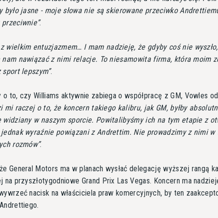
y było jasne - moje słowa nie są skierowane przeciwko Andrettiem
 przeciwnie
.
 wielkim entuzjazmem… I mam nadzieję, że gdyby coś nie wyszło,
ę nam nawiązać z nimi relacje. To niesamowita firma, która moim 
 sport lepszym
.
o to, czy Williams aktywnie zabiega o współpracę z GM, Vowles od
i mi raczej o to, że koncern takiego kalibru, jak GM, byłby absolutn
 widziany w naszym sporcie. Powitalibyśmy ich na tym etapie z o
jednak wyraźnie powiązani z Andrettim. Nie prowadzimy z nimi w 
nych rozmów
.
że General Motors ma w planach wysłać delegację wyższej rangą k
j na przyszłotygodniowe Grand Prix Las Vegas. Koncern ma nadziej
wywrzeć nacisk na właściciela praw komercyjnych, by ten zaakcept
Andrettiego.