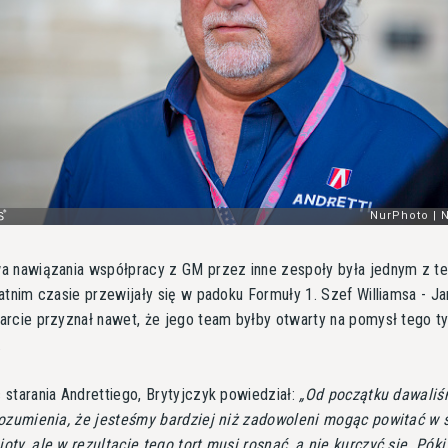
a nawiązania współpracy z GM przez inne zespoły była jednym z t
atnim czasie przewijały się w padoku Formuły 1. Szef Williamsa - J
rcie przyznał nawet, że jego team byłby otwarty na pomysł tego t
.
starania Andrettiego, Brytyjczyk powiedział:
Od początku dawali
ozumienia, że jesteśmy bardziej niż zadowoleni mogąc powitać w 
ty, ale w rezultacie tego tort musi rosnąć, a nie kurczyć się. Póki