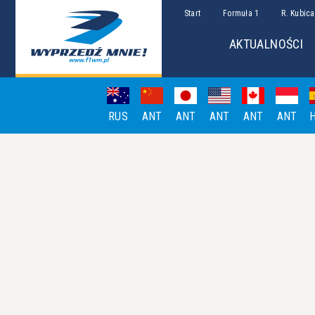
Start
Formuła 1
R. Kubica
AKTUALNOŚCI
RUS
ANT
ANT
ANT
ANT
ANT