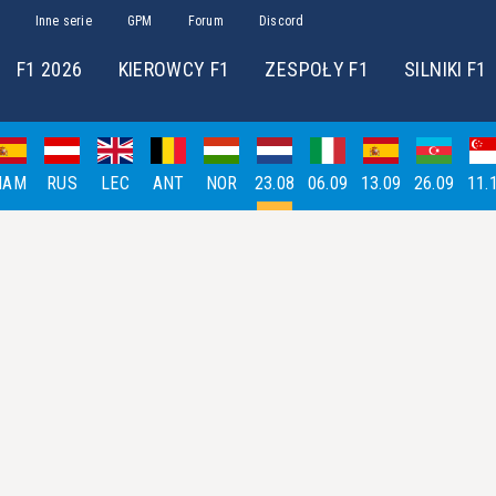
Inne serie
GPM
Forum
Discord
F1 2026
KIEROWCY F1
ZESPOŁY F1
SILNIKI F1
HAM
RUS
LEC
ANT
NOR
23.08
06.09
13.09
26.09
11.