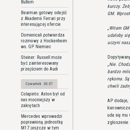
Bullem
kurczy. Żeb
Bearman gotowy odejść
GM. Wprost
z Akademii Ferrari przy
interesującej ofercie
Witam GM z
Domenicali potwierdza
udałoby si
rozmowy z Hockenheim
uczyni nasz
ws. GP Niemiec
Dopytywany 
Steiner: Russell może
być zainteresowany
Nie. Chodz
przejściem do Audi
bardzo mile
rękoma. Są 
Czwartek
30.07
chwili żad
Colapinto: Aston był od
nas mocniejszy w
AP dodaje, 
zakrętach
kierownicze
uda się mu 
Mercedes wprowadzi
poprawioną jednostkę
zgłoszenie 
M17 jeszcze w tym