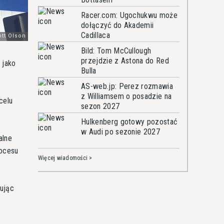
Racer.com: Ugochukwu może
dołączyć do Akademii
Cadillaca
Bild: Tom McCullough
przejdzie z Astona do Red
 jako
Bulla
AS-web.jp: Perez rozmawia
z Williamsem o posadzie na
celu
sezon 2027
Hulkenberg gotowy pozostać
w Audi po sezonie 2027
alne
rocesu
Więcej wiadomości >
mując