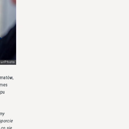
ematów,
ames
ypu
śmy
sporcie
 co się