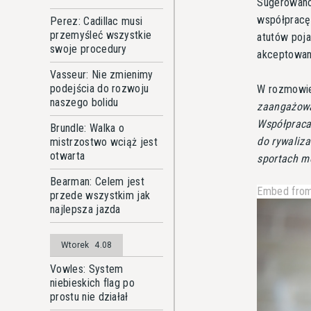
Sugerowano
współpracę 
Perez: Cadillac musi
przemyśleć wszystkie
atutów poj
swoje procedury
akceptowani
Vasseur: Nie zmienimy
podejścia do rozwoju
W rozmowie
naszego bolidu
zaangażowa
Współpraca
Brundle: Walka o
do rywaliza
mistrzostwo wciąż jest
otwarta
sportach m
Bearman: Celem jest
Embed from
przede wszystkim jak
najlepsza jazda
Wtorek
4.08
Vowles: System
niebieskich flag po
prostu nie działał