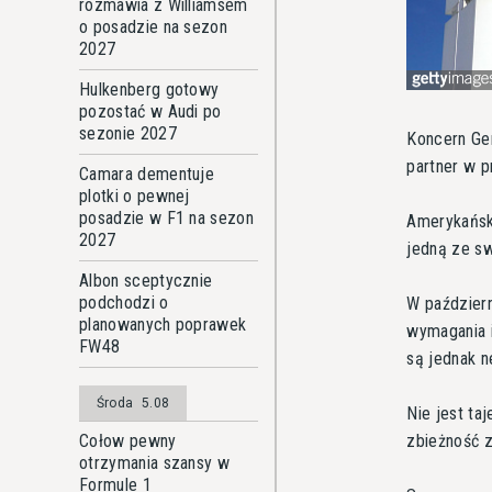
rozmawia z Williamsem
o posadzie na sezon
2027
Hulkenberg gotowy
pozostać w Audi po
sezonie 2027
Koncern Ge
partner w p
Camara dementuje
plotki o pewnej
posadzie w F1 na sezon
Amerykańska
2027
jedną ze sw
Albon sceptycznie
podchodzi o
W październ
planowanych poprawek
wymagania 
FW48
są jednak n
Środa
5.08
Nie jest ta
zbieżność 
Cołow pewny
otrzymania szansy w
Formule 1