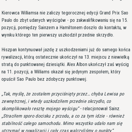
Kierowca Williamsa nie zaliczy tegorocznej edycji Grand Prix Sao
Paulo do zbyt udanych wyścigów - po zakwalifikowaniu się na 15.
pozycji, pomiędzy Sainzem a Hamiltonem doszło do kontaktu, w
wyniku którego ten pierwszy uszkodził przednie skrzydło.
Hiszpan kontynuował jazdę z uszkodzeniami już do samego końca
rywalizacji, którą ostatecznie ukończył na 13. miejscu z niewielką
stratą do punktowanej dziesiątki. Alex Albon ukończył zaś wyścig
na 11. pozycji, a Williams okazał się jedynym zespołem, który
opuścił Sao Paulo bez zdobyczy punktowej.
Tak, myślę, że zostałem przyciśnięty przez… chyba Lewisa po
zewnętrznej, i wtedy uszkodziłem przednie skrzydło, co
skomplikowało resztę mojego wyścigu
- relacjonował Sainz.
Straciłem sporo docisku z przodu, a co za tym idzie - również
stabilność całego samochodu. Mimo wszystko udało nam się
utrzymać w rywalizacji i cały czas walczyliśmy o punkty
.