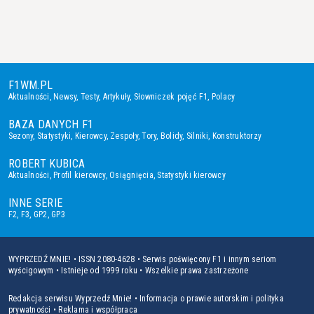
F1WM.PL
Aktualności
,
Newsy
,
Testy
,
Artykuły
,
Słowniczek pojęć F1
,
Polacy
BAZA DANYCH F1
Sezony
,
Statystyki
,
Kierowcy
,
Zespoły
,
Tory
,
Bolidy
,
Silniki
,
Konstruktorzy
ROBERT KUBICA
Aktualności
,
Profil kierowcy
,
Osiągnięcia
,
Statystyki kierowcy
INNE SERIE
F2
,
F3
,
GP2
,
GP3
WYPRZEDŹ MNIE! • ISSN 2080-4628 • Serwis poświęcony F1 i innym seriom
wyścigowym • Istnieje od 1999 roku • Wszelkie prawa zastrzeżone
Redakcja serwisu Wyprzedź Mnie!
•
Informacja o prawie autorskim i polityka
prywatności
•
Reklama i współpraca