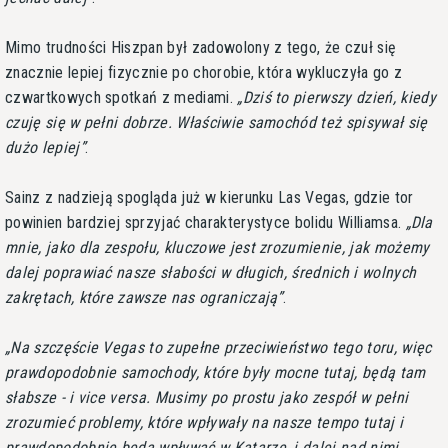
Mimo trudności Hiszpan był zadowolony z tego, że czuł się
znacznie lepiej fizycznie po chorobie, która wykluczyła go z
czwartkowych spotkań z mediami.
Dziś to pierwszy dzień, kiedy
czuję się w pełni dobrze. Właściwie samochód też spisywał się
dużo lepiej
.
Sainz z nadzieją spogląda już w kierunku Las Vegas, gdzie tor
powinien bardziej sprzyjać charakterystyce bolidu Williamsa.
Dla
mnie, jako dla zespołu, kluczowe jest zrozumienie, jak możemy
dalej poprawiać nasze słabości w długich, średnich i wolnych
zakrętach, które zawsze nas ograniczają
.
Na szczęście Vegas to zupełne przeciwieństwo tego toru, więc
prawdopodobnie samochody, które były mocne tutaj, będą tam
słabsze - i vice versa. Musimy po prostu jako zespół w pełni
zrozumieć problemy, które wpływały na nasze tempo tutaj i
prawdopodobnie będą wpływać w Katarze, i dalej nad nimi