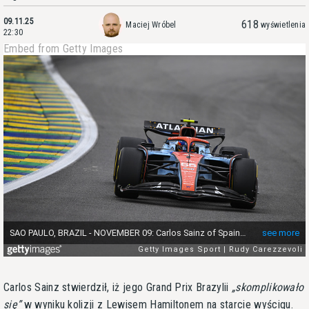
09.11.25
618
Maciej Wróbel
wyświetlenia
22:30
Embed from Getty Images
Carlos Sainz stwierdził, iż jego Grand Prix Brazylii
skomplikowało
się
w wyniku kolizji z Lewisem Hamiltonem na starcie wyścigu.