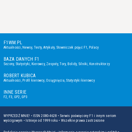
F1WM.PL
Aktualności
,
Newsy
,
Testy
,
Artykuły
,
Słowniczek pojęć F1
,
Polacy
BAZA DANYCH F1
Sezony
,
Statystyki
,
Kierowcy
,
Zespoły
,
Tory
,
Bolidy
,
Silniki
,
Konstruktorzy
ROBERT KUBICA
Aktualności
,
Profil kierowcy
,
Osiągnięcia
,
Statystyki kierowcy
INNE SERIE
F2
,
F3
,
GP2
,
GP3
WYPRZEDŹ MNIE! • ISSN 2080-4628 • Serwis poświęcony F1 i innym seriom
wyścigowym • Istnieje od 1999 roku • Wszelkie prawa zastrzeżone