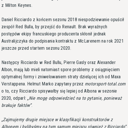
z Milton Keynes.
Daniel Ricciardo z końcem sezonu 2018 niespodziewanie opuścił
zespół Red Bulla, by przejść do Renault. Brak wyraźnych
postępów ekipy francuskiego producenta skłonił jednak
Australijczyka do podpisania kontraktu z McLarenem na rok 2021
jeszcze przed startem sezonu 2020.
Następcy Ricciardo w Red Bullu, Pierre Gasly oraz Alexander
Albon, mają lub mieli natomiast spore problemy z osiągnięciem
optymalnej formy i zniwelowaniem straty dzielącej ich od Maxa
Verstappena. Helmut Marko zapytany przez
motorsport-total.com
o to, czy Ricciardo spisywałby się lepiej od Albona w sezonie
2020, odparł:
Nie mogę odpowiedzieć na to pytanie, ponieważ
brakuje faktów
.
Zajmujemy drugie miejsce w klasyfikacji konstruktorów z
Albonem i bylibyśmy na tym samym miejscu również z Ricciardo