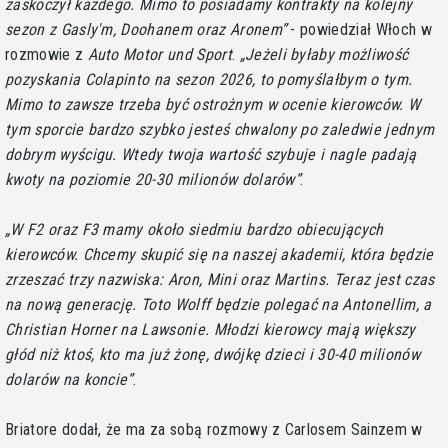
zaskoczył każdego. Mimo to posiadamy kontrakty na kolejny
sezon z Gasly'm, Doohanem oraz Aronem
- powiedział Włoch w
rozmowie z
Auto Motor und Sport
.
Jeżeli byłaby możliwość
pozyskania Colapinto na sezon 2026, to pomyślałbym o tym.
Mimo to zawsze trzeba być ostrożnym w ocenie kierowców. W
tym sporcie bardzo szybko jesteś chwalony po zaledwie jednym
dobrym wyścigu. Wtedy twoja wartość szybuje i nagle padają
kwoty na poziomie 20-30 milionów dolarów
.
W F2 oraz F3 mamy około siedmiu bardzo obiecujących
kierowców. Chcemy skupić się na naszej akademii, która będzie
zrzeszać trzy nazwiska: Aron, Mini oraz Martins. Teraz jest czas
na nową generację. Toto Wolff będzie polegać na Antonellim, a
Christian Horner na Lawsonie. Młodzi kierowcy mają większy
głód niż ktoś, kto ma już żonę, dwójkę dzieci i 30-40 milionów
dolarów na koncie
.
Briatore dodał, że ma za sobą rozmowy z Carlosem Sainzem w