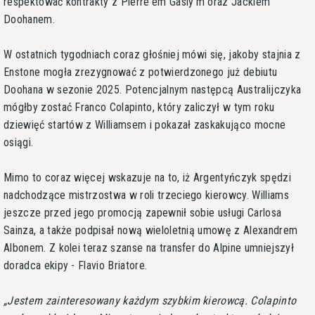
respektować kontrakty z Pierre'em Gasly'm oraz Jackiem
Doohanem.
W ostatnich tygodniach coraz głośniej mówi się, jakoby stajnia z
Enstone mogła zrezygnować z potwierdzonego już debiutu
Doohana w sezonie 2025. Potencjalnym następcą Australijczyka
mógłby zostać Franco Colapinto, który zaliczył w tym roku
dziewięć startów z Williamsem i pokazał zaskakująco mocne
osiągi.
Mimo to coraz więcej wskazuje na to, iż Argentyńczyk spędzi
nadchodzące mistrzostwa w roli trzeciego kierowcy. Williams
jeszcze przed jego promocją zapewnił sobie usługi Carlosa
Sainza, a także podpisał nową wieloletnią umowę z Alexandrem
Albonem. Z kolei teraz szanse na transfer do Alpine umniejszył
doradca ekipy - Flavio Briatore.
Jestem zainteresowany każdym szybkim kierowcą. Colapinto