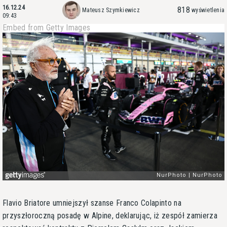
16.12.24
818
Mateusz Szymkiewicz
wyświetlenia
09:43
Embed from Getty Images
Flavio Briatore umniejszył szanse Franco Colapinto na
przyszłoroczną posadę w Alpine, deklarując, iż zespół zamierza