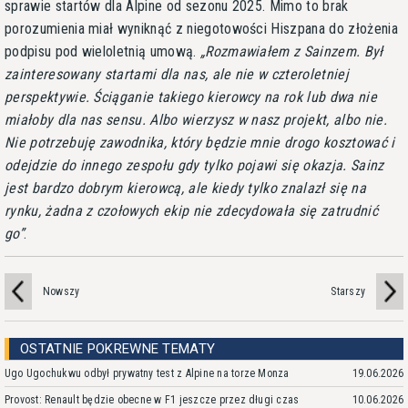
sprawie startów dla Alpine od sezonu 2025. Mimo to brak
porozumienia miał wyniknąć z niegotowości Hiszpana do złożenia
podpisu pod wieloletnią umową.
Rozmawiałem z Sainzem. Był
zainteresowany startami dla nas, ale nie w czteroletniej
perspektywie. Ściąganie takiego kierowcy na rok lub dwa nie
miałoby dla nas sensu. Albo wierzysz w nasz projekt, albo nie.
Nie potrzebuję zawodnika, który będzie mnie drogo kosztować i
odejdzie do innego zespołu gdy tylko pojawi się okazja. Sainz
jest bardzo dobrym kierowcą, ale kiedy tylko znalazł się na
rynku, żadna z czołowych ekip nie zdecydowała się zatrudnić
go
.
Nowszy
Starszy
OSTATNIE POKREWNE TEMATY
Ugo Ugochukwu odbył prywatny test z Alpine na torze Monza
19.06.2026
Provost: Renault będzie obecne w F1 jeszcze przez długi czas
10.06.2026