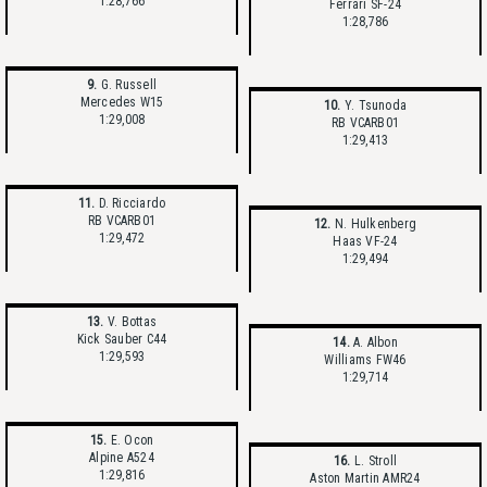
1:28,766
Ferrari SF-24
1:28,786
9.
G. Russell
Mercedes W15
10.
Y. Tsunoda
1:29,008
RB VCARB01
1:29,413
11.
D. Ricciardo
RB VCARB01
12.
N. Hulkenberg
1:29,472
Haas VF-24
1:29,494
13.
V. Bottas
Kick Sauber C44
14.
A. Albon
1:29,593
Williams FW46
1:29,714
15.
E. Ocon
Alpine A524
16.
L. Stroll
1:29,816
Aston Martin AMR24