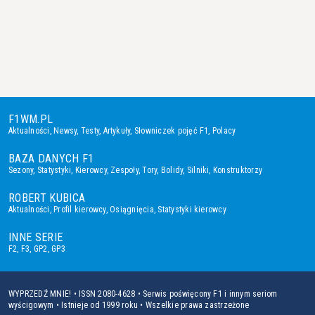
F1WM.PL
Aktualności
,
Newsy
,
Testy
,
Artykuły
,
Słowniczek pojęć F1
,
Polacy
BAZA DANYCH F1
Sezony
,
Statystyki
,
Kierowcy
,
Zespoły
,
Tory
,
Bolidy
,
Silniki
,
Konstruktorzy
ROBERT KUBICA
Aktualności
,
Profil kierowcy
,
Osiągnięcia
,
Statystyki kierowcy
INNE SERIE
F2
,
F3
,
GP2
,
GP3
WYPRZEDŹ MNIE! • ISSN 2080-4628 • Serwis poświęcony F1 i innym seriom
wyścigowym • Istnieje od 1999 roku • Wszelkie prawa zastrzeżone