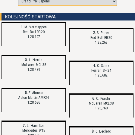
KOLEJNOŚĆ STARTOWA
1.
M. Verstappen
Red Bull RB20
2.
S. Perez
1:28,197
Red Bull RB20
1:28,263
3.
L. Norris
McLaren MCL38
4.
C. Sainz
1:28,489
Ferrari SF-24
1:28,682
5.
F. Alonso
Aston Martin AMR24
6.
O. Piastri
1:28,686
McLaren MCL38
1:28,760
7.
L. Hamilton
Mercedes W15
8.
C. Leclerc