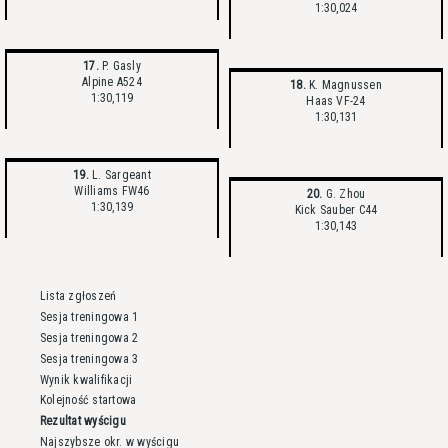
1:30,024
17.
P. Gasly
Alpine A524
18.
K. Magnussen
1:30,119
Haas VF-24
1:30,131
19.
L. Sargeant
Williams FW46
20.
G. Zhou
1:30,139
Kick Sauber C44
1:30,143
Lista zgłoszeń
Sesja treningowa 1
Sesja treningowa 2
Sesja treningowa 3
Wynik kwalifikacji
Kolejność startowa
Rezultat wyścigu
Najszybsze okr. w wyścigu