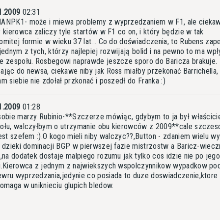
1.2009
02:31
ANPK1- może i miewa problemy z wyprzedzaniem w F1, ale cieka
y kierowca zaliczy tyle startów w F1 co on, i który będzie w tak
omitej formie w wieku 37 lat... Co do doświadczenia, to Rubens za
 jednym z tych, którzy najlepiej rozwijają bolid i na pewno to ma wp
e zespołu. Rosbegowi naprawde jeszcze sporo do Baricza brakuje.
ając do newsa, ciekawe niby jak Ross miałby przekonać Barrichella,
am siebie nie zdołał przkonać i poszedł do Franka :)
1.2009
01:28
sobie marzy Rubinio-**Szczerze mówiąc, gdybym to ja był właścici
ołu, walczyłbym o utrzymanie obu kierowców z 2009**cale szczes
jest szefem :).O kogo mieli niby walczyc??,Button - zdaniem wielu wy
o dzieki dominacji BGP w pierwszej fazie mistrzostw a Baricz-wiecz
i,na dodatek dostaje malpiego rozumu jak tylko cos idzie nie po jeg
i.Kierowca z jednym z najwiekszych wspolczynnikow wypadkow po
wru wyprzedzania,jedynie co posiada to duze doswiadczenie,ktore i
pomaga w uniknieciu glupich bledow.