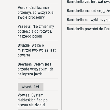
Barrichello zaoferował sw
Perez: Cadillac musi
Barrichello ma nadzieję, ż
przemyśleć wszystkie
swoje procedury
Barrichello nie wykluczył
Vasseur: Nie zmienimy
Barrichello powróci do F
podejścia do rozwoju
naszego bolidu
Brundle: Walka o
mistrzostwo wciąż jest
otwarta
Bearman: Celem jest
przede wszystkim jak
najlepsza jazda
Wtorek
4.08
Vowles: System
niebieskich flag po
prostu nie działał