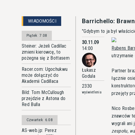
Barrichello: Braw
WIADOMOŚCI
"Gdybym to ja był właścic
Piątek
7.08
30.11.09
Steiner: Jeżeli Cadillac
Rubens Barr
14:00
zmieni kierowcę, to
utrzymanie 
pożegna się z Bottasem
Racer.com: Ugochukwu
Łukasz
Partner bra
może dołączyć do
Godula
łącznie osi
Akademii Cadillaca
konstruktor
2330
Bild: Tom McCullough
wyświetlenia
przejęty p
przejdzie z Astona do
Red Bulla
Nico Rosbe
znawców tem
Czwartek
6.08
wygrali ani
AS-web.jp: Perez
zespołu, w