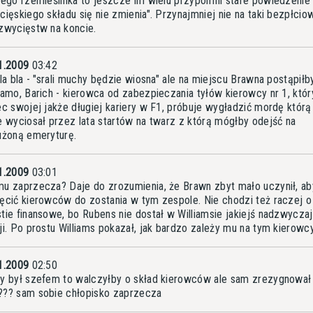
iego rzemieślnika to jeszcze im wielu przypomni stare powiedzenie
cięskiego składu się nie zmienia". Przynajmniej nie na taki bezpłciow
zwycięstw na koncie.
1.2009
03:42
bla bla - "srali muchy będzie wiosna" ale na miejscu Brawna postąpił
samo, Barich - kierowca od zabezpieczania tyłów kierowcy nr 1, któ
ec swojej jakże długiej kariery w F1, próbuje wygładzić mordę któr
e wyciosał przez lata startów na twarz z którą mógłby odejść na
użoną emeryturę.
1.2009
03:01
u zaprzecza? Daje do zrozumienia, że Brawn zbyt mało uczynił, ab
ęcić kierowców do zostania w tym zespole. Nie chodzi też raczej o
tie finansowe, bo Rubens nie dostał w Williamsie jakiejś nadzwyczaj
ji. Po prostu Williams pokazał, jak bardzo zależy mu na tym kierowcy
1.2009
02:50
y był szefem to walczyłby o skład kierowców ale sam zrezygnował
?? sam sobie chłopisko zaprzecza