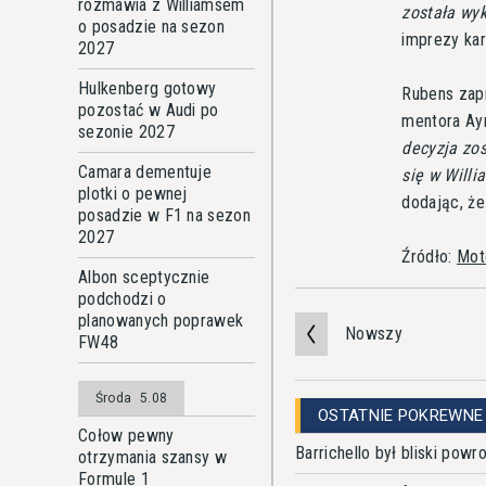
rozmawia z Williamsem
została wy
o posadzie na sezon
imprezy kar
2027
Hulkenberg gotowy
Rubens zapr
pozostać w Audi po
mentora Ayr
sezonie 2027
decyzja zos
Camara dementuje
się w Willi
plotki o pewnej
dodając, że
posadzie w F1 na sezon
2027
Źródło:
Mot
Albon sceptycznie
podchodzi o
planowanych poprawek
Nowszy
FW48
Środa
5.08
OSTATNIE POKREWNE
Cołow pewny
Barrichello był bliski po
otrzymania szansy w
Formule 1