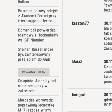
drug
Bullem
"zwy
bez 
Bearman gotowy odejść
z Akademii Ferrari przy
interesującej ofercie
kasztan77
30.1
bla 
Domenicali potwierdza
tak 
rozmowy z Hockenheim
koni
ws. GP Niemiec
sobi
zasł
Steiner: Russell może
być zainteresowany
przejściem do Audi
Maraz
30.1
Czem
zach
Czwartek
30.07
kwes
Colapinto: Aston był od
pens
nas mocniejszy w
zakrętach
bartgral
30.1
gdyb
Mercedes wprowadzi
BGP?
poprawioną jednostkę
M17 jeszcze w tym