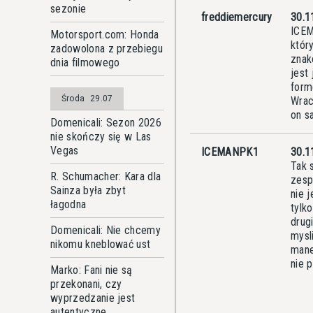
sezonie
freddiemercury
30.1
ICEM
Motorsport.com: Honda
któr
zadowolona z przebiegu
znak
dnia filmowego
jest
form
Środa
29.07
Wrac
on s
Domenicali: Sezon 2026
nie skończy się w Las
Vegas
ICEMANPK1
30.1
Tak 
R. Schumacher: Kara dla
zesp
Sainza była zbyt
nie 
łagodna
tylk
drug
Domenicali: Nie chcemy
mysl
nikomu kneblować ust
mane
nie 
Marko: Fani nie są
przekonani, czy
wyprzedzanie jest
autentyczne