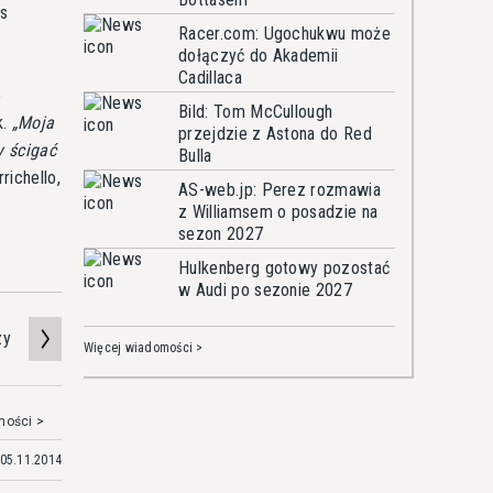
as
Racer.com: Ugochukwu może
dołączyć do Akademii
Cadillaca
o
Bild: Tom McCullough
k.
Moja
przejdzie z Astona do Red
y ścigać
Bulla
richello,
AS-web.jp: Perez rozmawia
z Williamsem o posadzie na
sezon 2027
Hulkenberg gotowy pozostać
w Audi po sezonie 2027
zy
Więcej wiadomości >
mości >
05.11.2014