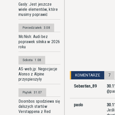
Gasly: Jest jeszcze
wiele elementów, które
musimy poprawić
Poniedziałek
3.08
McNish: Audi bez
poprawek silnika w 2026
roku
Sobota
1.08
AS-web.jp: Negocjacje
Alonso z Alpine
7
KOMENTARZE
przyspieszyły
Sebastian_89
30.1
@pao
Piątek
31.07
Doornbos spodziewa się
paolo
30.1
dalszych startów
Jeśl
Verstappena z Red