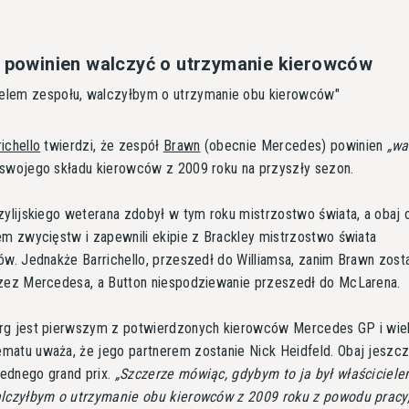
n powinien walczyć o utrzymanie kierowców
ielem zespołu, walczyłbym o utrzymanie obu kierowców"
ichello
twierdzi, że zespół
Brawn
(obecnie Mercedes) powinien
wa
swojego składu kierowców z 2009 roku na przyszły sezon.
zylijskiego weterana zdobył w tym roku mistrzostwo świata, a obaj o
em zwycięstw i zapewnili ekipie z Brackley mistrzostwo świata
ów. Jednakże Barrichello, przeszedł do Williamsa, zanim Brawn zost
rzez Mercedesa, a Button niespodziewanie przeszedł do McLarena.
rg jest pierwszym z potwierdzonych kierowców Mercedes GP i wie
atu uważa, że jego partnerem zostanie Nick Heidfeld. Obaj jeszcz
 jednego grand prix.
Szczerze mówiąc, gdybym to ja był właściciel
alczyłbym o utrzymanie obu kierowców z 2009 roku z powodu pracy,