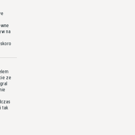
we
pewne
ływ na
 skoro
elem
cie ze
gral
nie
o
dczas
 tak