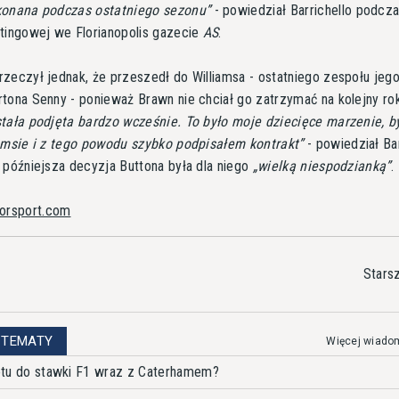
konana podczas ostatniego sezonu
- powiedział Barrichello podcz
tingowej we Florianopolis gazecie
AS
.
zeczył jednak, że przeszedł do Williamsa - ostatniego zespołu jeg
tona Senny - ponieważ Brawn nie chciał go zatrzymać na kolejny ro
tała podjęta bardzo wcześnie. To było moje dziecięce marzenie, b
amsie i z tego powodu szybko podpisałem kontrakt
- powiedział Bar
 późniejsza decyzja Buttona była dla niego
wielką niespodzianką
.
orsport.com
Stars
 TEMATY
Więcej wiado
wrotu do stawki F1 wraz z Caterhamem?