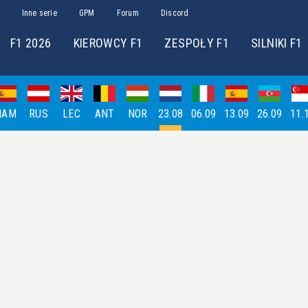
Inne serie
GPM
Forum
Discord
F1 2026
KIEROWCY F1
ZESPOŁY F1
SILNIKI F1
HAM
RUS
LEC
ANT
NOR
23.08
06.09
13.09
26.09
11.