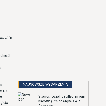
lczyć
o
dnieśli
ał
NAJNOWSZE WYDARZENIA
lu
e nie
Steiner: Jeżeli Cadillac zmieni
em
kierowcę, to pożegna się z
 jaka
Bottasem