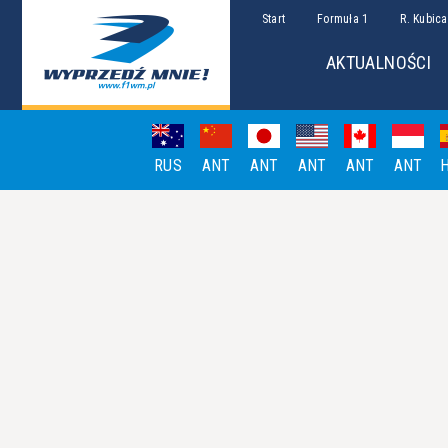
Start
Formuła 1
R. Kubica
AKTUALNOŚCI
RUS
ANT
ANT
ANT
ANT
ANT