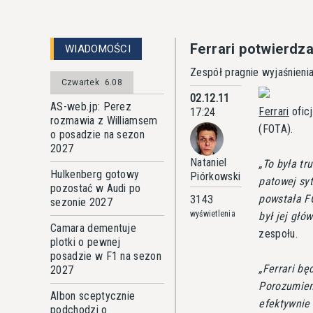
Ferrari potwierd
WIADOMOŚCI
Zespół pragnie wyjaśnieni
Czwartek
6.08
02.12.11
AS-web.jp: Perez
Ferrari
ofic
17:24
rozmawia z Williamsem
(FOTA).
o posadzie na sezon
2027
Nataniel
To była tr
Hulkenberg gotowy
Piórkowski
patowej sy
pozostać w Audi po
powstała FO
3143
sezonie 2027
wyświetlenia
był jej głó
Camara dementuje
zespołu.
plotki o pewnej
posadzie w F1 na sezon
Ferrari bę
2027
Porozumien
Albon sceptycznie
efektywnie 
podchodzi o