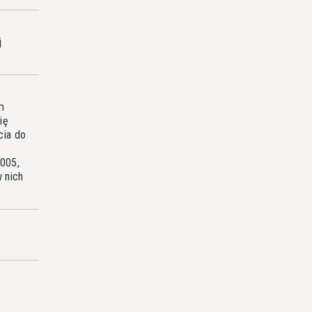
j
m
ię
cia do
2005,
w nich