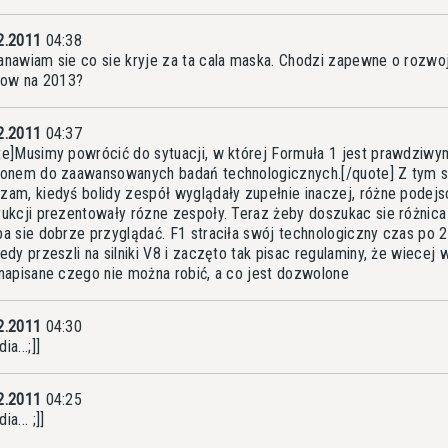
2.2011
04:38
anawiam sie co sie kryje za ta cala maska. Chodzi zapewne o rozwo
ikow na 2013?
2.2011
04:37
te]Musimy powrócić do sytuacji, w której Formuła 1 jest prawdziwy
gonem do zaawansowanych badań technologicznych.[/quote] Z tym s
zam, kiedyś bolidy zespół wyglądały zupełnie inaczej, różne podejs
rukcji prezentowały rózne zespoły. Teraz żeby doszukac sie różnica
ba sie dobrze przyglądać. F1 straciła swój technologiczny czas po 
iedy przeszli na silniki V8 i zaczęto tak pisac regulaminy, że wiecej 
 napisane czego nie można robić, a co jest dozwolone
2.2011
04:30
ia...;]]
2.2011
04:25
ia... ;]]