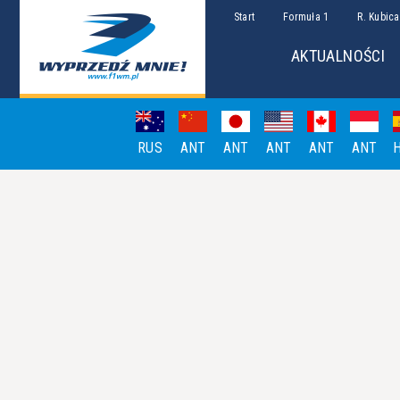
Start
Formuła 1
R. Kubica
AKTUALNOŚCI
RUS
ANT
ANT
ANT
ANT
ANT