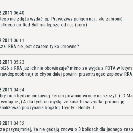
2.2011
06:40
utego nie zdąża wydać ;pp Prawdziwy poligon naj... ale zabronić
stkiego co Red Bull ma lepsze od nas (aero)
2.2011
06:11
zal RRA nie jest czasem tylko umowne?
2.2011
05:23
ol26 a RRA juz ich nie obowiazuje? mimo ze wyjda z FOTA w lutym
prawdopodobniej) to chyba dalej powinni przestrzegac zapisow RRA
2.2011
04:54
obry ruch będzie ciekawiej Ferrari powinno wrócić na szczyt :) :D Ma
 wydajcie ;) A dla tych co myślą, że kasa to wszystko proponuję
analizować poczynania bogatej Toyoty i Hondy :D
2.2011
04:52
ze przynajmniej, że nie gadają znowu o 3 bolidach dla jednego zesp