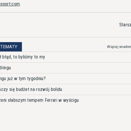
osport.com
Stars
 TEMATY
Więcej wiado
ł błąd, to byliśmy to my
dringu
ingu już w tym tygodniu?
ńczy się budżet na rozwój bolidu
czeni słabszym tempem Ferrari w wyścigu