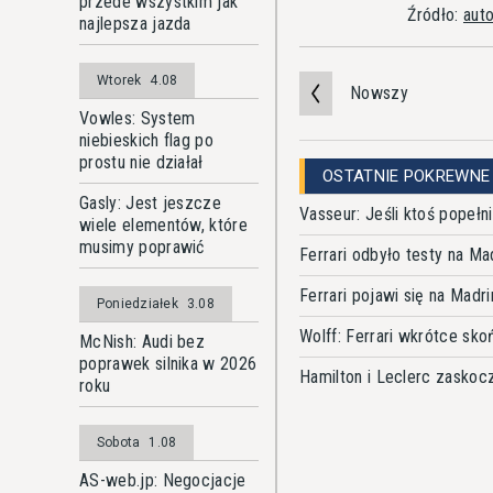
przede wszystkim jak
Źródło:
aut
najlepsza jazda
Wtorek
4.08
Nowszy
Vowles: System
niebieskich flag po
prostu nie działał
OSTATNIE POKREWNE
Gasly: Jest jeszcze
Vasseur: Jeśli ktoś popełni
wiele elementów, które
musimy poprawić
Ferrari odbyło testy na Ma
Ferrari pojawi się na Madr
Poniedziałek
3.08
Wolff: Ferrari wkrótce sko
McNish: Audi bez
poprawek silnika w 2026
Hamilton i Leclerc zasko
roku
Sobota
1.08
AS-web.jp: Negocjacje