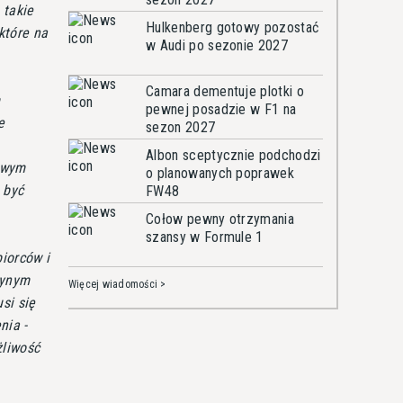
 takie
Hulkenberg gotowy pozostać
 które na
w Audi po sezonie 2027
Camara dementuje plotki o
m
pewnej posadzie w F1 na
e
sezon 2027
Albon sceptycznie podchodzi
ziwym
o planowanych poprawek
 być
FW48
Cołow pewny otrzymania
szansy w Formule 1
iorców i
dynym
Więcej wiadomości >
si się
nia -
żliwość