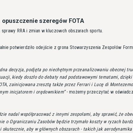
za opuszczenie szeregów FOTA
a sprawy RRA i zmian w kluczowch obszarach sportu.
jalnie potwierdziło odejście z grona Stowarzyszenia Zespołów Form
udna decyzja, podjęta po niechętnym przeanalizowaniu obecnej tru
tuacji, kiedy doszło do debaty nad podstawowymi tematami, dzięki
TA, zainicjowana zresztą także przez Ferrari i Lucę di Montezemol
wnym inicjatorem i orędownikiem
- możemy przeczytać w oświadcz
dzie nadal współpracować z innymi zespołami, aby sprawić, że obe
ie o Ograniczaniu Zasobów będzie trzymało koszty w ryzach bardz
i skutecznie, aby w głównych obszarach - takich jak aerodynamika 