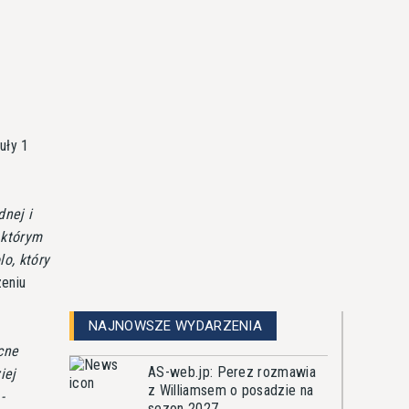
uły 1
dnej i
 którym
o, który
eniu
NAJNOWSZE WYDARZENIA
cne
AS-web.jp: Perez rozmawia
iej
z Williamsem o posadzie na
-
sezon 2027