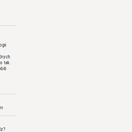
ogii
órych
o tak.
bili
am
dz?