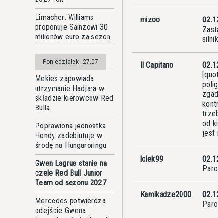
Limacher: Williams
mizoo
02.1
proponuje Sainzowi 30
Zast
milionów euro za sezon
siln
Poniedziałek
27.07
Il Capitano
02.1
[quo
Mekies zapowiada
poli
utrzymanie Hadjara w
zgad
składzie kierowców Red
kont
Bulla
trze
od k
Poprawiona jednostka
jest
Hondy zadebiutuje w
środę na Hungaroringu
lolek99
02.1
Gwen Lagrue stanie na
Parod
czele Red Bull Junior
Team od sezonu 2027
Kamikadze2000
02.1
Mercedes potwierdza
Parod
odejście Gwena