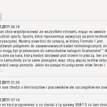
2.2011
06:18
rari chce współpracować ze wszystkimi stronami, mając na uwadze
szłość sportu. Sportu, który reprezentuje najwyższy poziom technol
ryzacyjnej. Musimy powrócić do sytuacji, w której Formuła 1 jest
dziwym poligonem do zaawansowanych badań technologicznych, kt
ki mogą być przeniesione do samochodów kategorii Granturismo”." N
czyła się kasa, którą kiedyś dostawali pod stołem to płaczą. Inni zro
ze samochody za te same pieniądze, więc chcą więcej testów żeby
wdzić swoje pomysły. Jakoś nie pasuje mi połączenie słów ferrari i
...
2.2011
01:30
e suie chodzi o limit kosztów i pracowników ale szczegółów nie zn
2.2011
07:10
 mi ktoś przypomnieć o co chodzi z tą sprawą RRA? O co tam cho