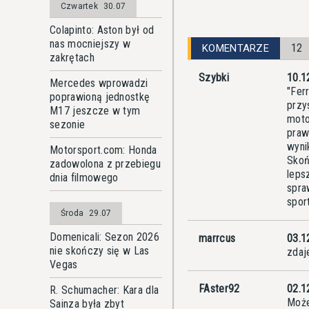
Czwartek
30.07
Colapinto: Aston był od
nas mocniejszy w
12
KOMENTARZE
zakrętach
Szybki
10.1
Mercedes wprowadzi
"Fer
poprawioną jednostkę
przy
M17 jeszcze w tym
moto
sezonie
praw
wyni
Motorsport.com: Honda
Skoń
zadowolona z przebiegu
leps
dnia filmowego
spra
sport
Środa
29.07
Domenicali: Sezon 2026
marrcus
03.1
nie skończy się w Las
zdaj
Vegas
FAster92
02.1
R. Schumacher: Kara dla
Może
Sainza była zbyt