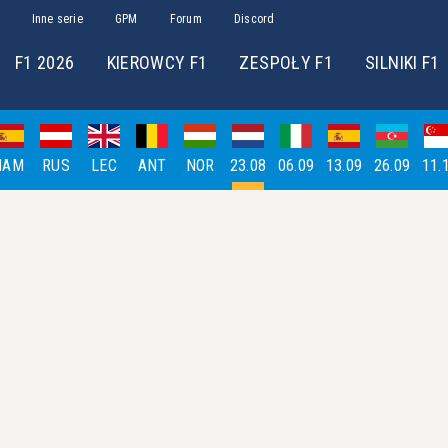
Inne serie
GPM
Forum
Discord
F1 2026
KIEROWCY F1
ZESPOŁY F1
SILNIKI F1
HAM
RUS
LEC
ANT
NOR
23.08
06.09
13.09
26.09
11.