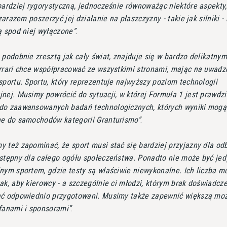
bardziej rygorystyczną, jednocześnie równoważąc niektóre aspekty,
 zarazem poszerzyć jej działanie na płaszczyzny - takie jak silniki -
ą spod niej wyłączone
.
 podobnie zresztą jak cały świat, znajduje się w bardzo delikatny
errari chce współpracować ze wszystkimi stronami, mając na uwadz
sportu. Sportu, który reprezentuje najwyższy poziom technologii
nej. Musimy powrócić do sytuacji, w której Formuła 1 jest prawd
do zaawansowanych badań technologicznych, których wyniki mogą
ne do samochodów kategorii Granturismo
.
 też zapominać, że sport musi stać się bardziej przyjazny dla odb
ostępny dla całego ogółu społeczeństwa. Ponadto nie może być je
nym sportem, gdzie testy są właściwie niewykonalne. Ich liczba mu
ak, aby kierowcy - a szczególnie ci młodzi, którym brak doświadcze
ać odpowiednio przygotowani. Musimy także zapewnić większą mo
 fanami i sponsorami
.