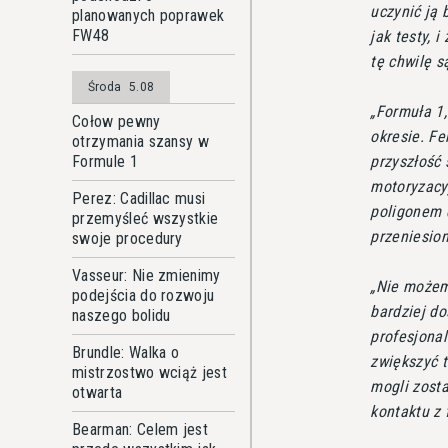
uczynić ją 
planowanych poprawek
FW48
jak testy, i
tę chwilę s
Środa
5.08
Formuła 1,
Cołow pewny
okresie. F
otrzymania szansy w
Formule 1
przyszłość 
motoryzacyj
Perez: Cadillac musi
poligonem 
przemyśleć wszystkie
przeniesio
swoje procedury
Vasseur: Nie zmienimy
Nie możemy
podejścia do rozwoju
bardziej d
naszego bolidu
profesjonal
Brundle: Walka o
zwiększyć t
mistrzostwo wciąż jest
mogli zost
otwarta
kontaktu z
Bearman: Celem jest