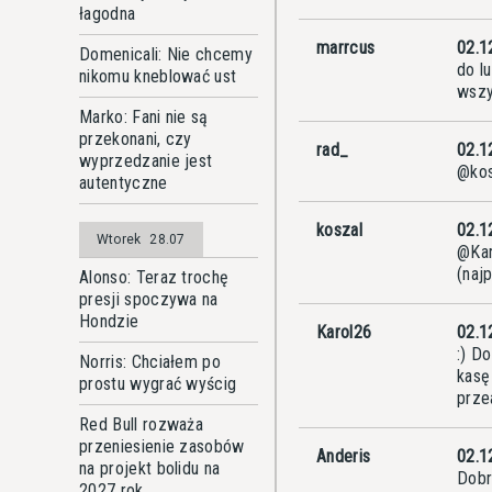
łagodna
marrcus
02.1
Domenicali: Nie chcemy
do l
nikomu kneblować ust
wszy
Marko: Fani nie są
przekonani, czy
rad_
02.1
wyprzedzanie jest
@kos
autentyczne
koszal
02.1
Wtorek
28.07
@Kar
(naj
Alonso: Teraz trochę
presji spoczywa na
Hondzie
Karol26
02.1
:) D
Norris: Chciałem po
kasę
prostu wygrać wyścig
prze
Red Bull rozważa
przeniesienie zasobów
Anderis
02.1
na projekt bolidu na
Dobr
2027 rok