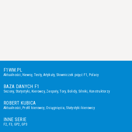
F1WM.PL
Aktualności
,
Newsy
,
Testy
,
Artykuły
,
Słowniczek pojęć F1
,
Polacy
BAZA DANYCH F1
Sezony
,
Statystyki
,
Kierowcy
,
Zespoły
,
Tory
,
Bolidy
,
Silniki
,
Konstruktorzy
ROBERT KUBICA
Aktualności
,
Profil kierowcy
,
Osiągnięcia
,
Statystyki kierowcy
INNE SERIE
F2
,
F3
,
GP2
,
GP3