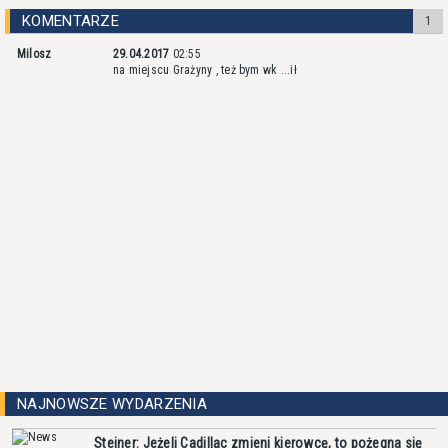
KOMENTARZE
1
Milosz
29.04.2017
02:55
na miejscu Grażyny , też bym wk ...ił
NAJNOWSZE WYDARZENIA
Steiner: Jeżeli Cadillac zmieni kierowcę, to pożegna się