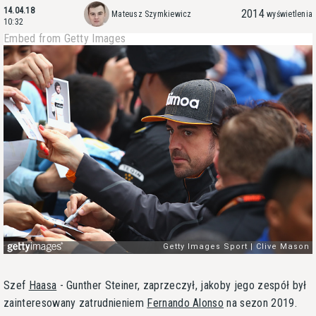
14.04.18
2014
Mateusz Szymkiewicz
wyświetlenia
10:32
Embed from Getty Images
Szef
Haasa
- Gunther Steiner, zaprzeczył, jakoby jego zespół był
zainteresowany zatrudnieniem
Fernando Alonso
na sezon 2019.