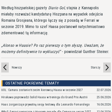
Według hiszpańskiej gazety
Diario Gol
, stajnia z Kannapolis
miałaby rozważać kandydaturę Hiszpana na wypadek odejścia
Romaina Grosjeana, którego łączy się z posadą w Ferrari w
sezonie 2019. Mimo to szef Haasa postanowił natychmiastowo
zdementować tą informację.
Alonso w Haasie? Po raz pierwszy o tym słyszę. Uważam, że
możemy definitywnie to wykluczyć
- powiedział Gunther Steiner.
Nowszy
Starszy
OSTATNIE POKREWNE TEMATY
UOL: Camara zostanie trzecim kierowcą Haasa w sezonie 2027
22.07.2026
Hirakawa poprowadzi bolid Haasa w treningu do Grand Prix Austrii
25.06.2026
Haas zorganizuje prywatną sesję testową dla Leonardo Fornarolego
16.06.2026
AMuS: Ferrari negocjuje z Haasem posadę dla Camary na sezon 2027
12.06.2026