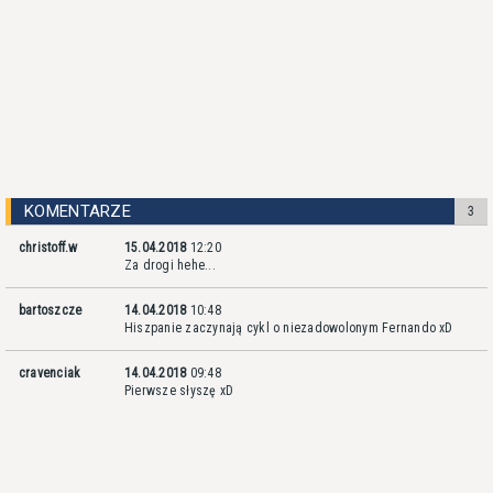
KOMENTARZE
3
christoff.w
15.04.2018
12:20
Za drogi hehe...
bartoszcze
14.04.2018
10:48
Hiszpanie zaczynają cykl o niezadowolonym Fernando xD
cravenciak
14.04.2018
09:48
Pierwsze słyszę xD