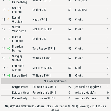
9
+3
Renault R.S.18
53
+1:31,989
1
Hulkenberg
Charles
10
-2
Sauber C37
53
+1:33,873
1
Leclerc
Romain
11
-1
Haas VF-18
52
+1 okr.
1
Grosjean
Stoffel
12
+5
McLaren MCL33
52
+1 okr.
1
Vandoorne
Marcus
13
+2
Sauber C37
52
+1 okr.
1
Ericsson
Brendon
14
+6
Toro Rosso STR13
52
+1 okr.
1
Hartley
Siergiej
15
+3
Williams FW41
52
+1 okr.
1
Sirotkin
Fernando
16
=
McLaren MCL33
50
+3 okr.
3
Alonso
17
+2
Lance Stroll
Williams FW41
48
+5 okr.
1
Niesklasyfikowani
Sergio Perez
Force India VJM11
27
jednostka napędowa
1
Esteban Ocon
Force India VJM11
0
kolizja z Gasly'm
0
Pierre Gasly
Toro Rosso STR13
0
kolizja z Oconem
0
Najszybsze okrażenie:
Valtteri Bottas (Mercedes W09 EQ Power+) - 1:34,225 na
41 okr.