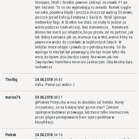
Grosjean, Stroll i Sirotkin powinni zniknąć ze stawki F1 po
tym sezonie. To co oni wyprawiają, to żenada. Romek ciągle
narzeka, popełnia błędy i jeszcze zniszczył wyścig Oconowi,
jeszcze przed kolizją Estebana z Gasly'm. Stroll ignoruje
niebieskie flagi. A Sirotkin nie dość, że słaby to jedzie za
wolno podczas neutralizacji. Bez komentarza... Natomiast
Alonso też niech już odejdzie, bo po prostu żal mi patrzeć, jak
tak dobry kierowca jak on, marnuje się w McLarenie, który na
pewno nie wróci do czołówki w najbliższych latach. W
IndyCar może odżyje i powalczy o potrójną koronę. Co do
wyścigu to niezbyt był porywający, ale być może tylko dla
mnie, bo byłem dziś bardzo senny. Nie wiem jak inni.
Zwycięstwo Hamiltona mnie nie zaskoczyło. Oby Austria była
ciekawsza.
TheStig
24.06.2018
09:43
Haha. Pomarzyć wolno :)
marios76
24.06.2018
08:51
@Pietrek Pstryczka w nos, to dostales od Vettela. Kiedy
zrozumiesz, ze na kolejny tytul go nie stac? Zamiast
spokojnie budowac przewage, lub tracic tylko nieznacznie,
przez glupie postepowanie traci sporo punktow w
klasyfikacji.
Pietrek
24.06.2018
04:16