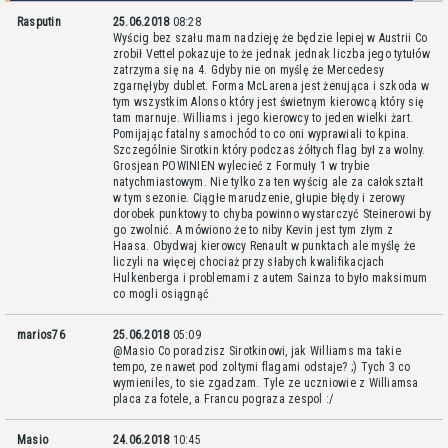
Rasputin
25.06.2018
08:28
Wyścig bez szału mam nadzieję że będzie lepiej w Austrii Co
zrobił Vettel pokazuje to że jednak jednak liczba jego tytułów
zatrzyma się na 4. Gdyby nie on myślę że Mercedesy
zgarnęłyby dublet. Forma McLarena jest żenująca i szkoda w
tym wszystkim Alonso który jest świetnym kierowcą który się
tam marnuje. Williams i jego kierowcy to jeden wielki żart.
Pomijając fatalny samochód to co oni wyprawiali to kpina.
Szczególnie Sirotkin który podczas żółtych flag był za wolny.
Grosjean POWINIEN wylecieć z Formuły 1 w trybie
natychmiastowym. Nie tylko za ten wyścig ale za całokształt
w tym sezonie. Ciągłe marudzenie, głupie błędy i zerowy
dorobek punktowy to chyba powinno wystarczyć Steinerowi by
go zwolnić. A mówiono że to niby Kevin jest tym złym z
Haasa. Obydwaj kierowcy Renault w punktach ale myślę że
liczyli na więcej chociaż przy słabych kwalifikacjach
Hulkenberga i problemami z autem Sainza to było maksimum
co mogli osiągnąć
marios76
25.06.2018
05:09
@Masio Co poradzisz Sirotkinowi, jak Williams ma takie
tempo, ze nawet pod zoltymi flagami odstaje? ;) Tych 3 co
wymieniles, to sie zgadzam. Tyle ze uczniowie z Williamsa
placa za fotele, a Francu pograza zespol :/
Masio
24.06.2018
10:45