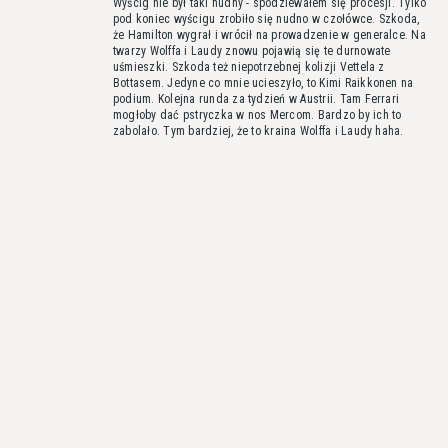
Wyścig nie był taki nudny - spodziewałem się procesji. Tylko
pod koniec wyścigu zrobiło się nudno w czołówce. Szkoda,
że Hamilton wygrał i wrócił na prowadzenie w generalce. Na
twarzy Wolffa i Laudy znowu pojawią się te durnowate
uśmieszki. Szkoda też niepotrzebnej kolizji Vettela z
Bottasem. Jedyne co mnie ucieszyło, to Kimi Raikkonen na
podium. Kolejna runda za tydzień w Austrii. Tam Ferrari
mogłoby dać pstryczka w nos Mercom. Bardzo by ich to
zabolało. Tym bardziej, że to kraina Wolffa i Laudy haha.