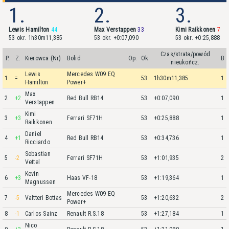
1.
2.
3.
Lewis Hamilton
44
Max Verstappen
33
Kimi Raikkonen
7
53 okr. 1h30m11,385
53 okr. +0:07,090
53 okr. +0:25,888
Czas/strata/powód
P.
Z.
Kierowca (Nr)
Bolid
Op.
Ok.
B
nieukończ.
Lewis
Mercedes W09 EQ
1
=
53
1h30m11,385
1
Hamilton
Power+
Max
2
+2
Red Bull RB14
53
+0:07,090
1
Verstappen
Kimi
3
+3
Ferrari SF71H
53
+0:25,888
1
Raikkonen
Daniel
4
+1
Red Bull RB14
53
+0:34,736
1
Ricciardo
Sebastian
5
-2
Ferrari SF71H
53
+1:01,935
2
Vettel
Kevin
6
+3
Haas VF-18
53
+1:19,364
1
Magnussen
Mercedes W09 EQ
7
-5
Valtteri Bottas
53
+1:20,632
2
Power+
8
-1
Carlos Sainz
Renault R.S.18
53
+1:27,184
1
Nico