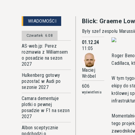
Blick: Graeme Low
WIADOMOŚCI
Były szef zespołu Maruss
Czwartek
6.08
01.12.24
AS-web.jp: Perez
11:05
rozmawia z Williamsem
Roger Beno
o posadzie na sezon
Cadillaca, 
2027
Maciej
Hulkenberg gotowy
Wróbel
W tym tygo
pozostać w Audi po
ekipy do st
606
sezonie 2027
wyświetlenia
królowej sp
Camara dementuje
infrastruktu
plotki o pewnej
posadzie w F1 na sezon
Momentalnie
2027
tego projek
Albon sceptycznie
zawodników 
podchodzi o