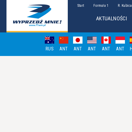
Start
Formuła 1
R. Kubica
AKTUALNOŚCI
RUS
ANT
ANT
ANT
ANT
ANT