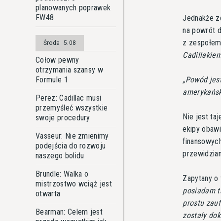
planowanych poprawek
FW48
Jednakże z
na powrót d
z zespołem
Środa
5.08
Cadillakiem
Cołow pewny
otrzymania szansy w
Formule 1
Powód jes
amerykański
Perez: Cadillac musi
przemyśleć wszystkie
Nie jest ta
swoje procedury
ekipy obawi
Vasseur: Nie zmienimy
finansowych
podejścia do rozwoju
przewidzian
naszego bolidu
Brundle: Walka o
Zapytany o 
mistrzostwo wciąż jest
posiadam ta
otwarta
prostu zauf
Bearman: Celem jest
zostały do