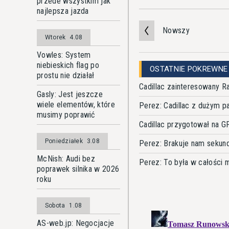
przede wszystkim jak
najlepsza jazda
Nowszy
Wtorek
4.08
Vowles: System
niebieskich flag po
OSTATNIE POKREWNE
prostu nie działał
Cadillac zainteresowany 
Gasly: Jest jeszcze
wiele elementów, które
Perez: Cadillac z dużym p
musimy poprawić
Cadillac przygotował na G
Poniedziałek
3.08
Perez: Brakuje nam sekund
McNish: Audi bez
Perez: To była w całości 
poprawek silnika w 2026
roku
Sobota
1.08
AS-web.jp: Negocjacje