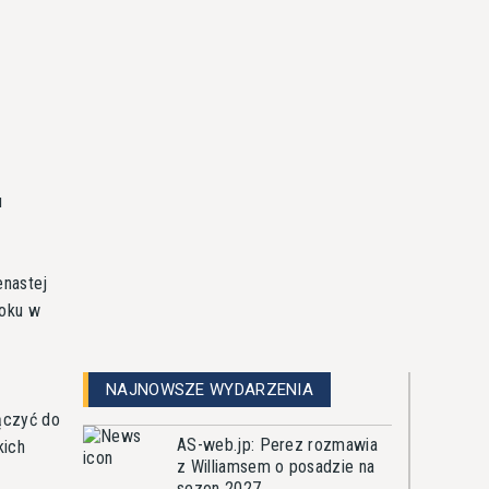
u
enastej
roku w
NAJNOWSZE WYDARZENIA
ączyć do
AS-web.jp: Perez rozmawia
kich
z Williamsem o posadzie na
sezon 2027