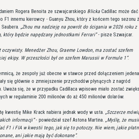
daniem Rogera Benoita ze szwajcarskiego
Blicka
Cadillac może dać
o F1 innemu kierowcy - Guanyu Zhou, który z końcem tego sezonu ż
 Saubera.
Zhou ma nadzieję na powrót do ścigania w 2026 roku z
, który będzie napędzany jednostkami Ferrari
- pisze Szwajcar.
t oczywisty. Menedżer Zhou, Graeme Lowdon, ma zostać szefem
ej ekipy. W przeszłości był on szefem Marussii w Formule 1
.
jemnicą, że zespoły już obecne w stawce przed dołączeniem jedena
ały się głównie o zmniejszenie przychodów płynących z nagród
. Uważa się, że w przypadku Cadillaca wpisowe miało zostać zwięk
ych w regulaminie 200 milionów do aż 450 milionów dolarów.
tę kwestię Mike Krack nabiera jednak wody w usta.
Szczerze mówią
kich informacji
- powiedział szef Astona Martina.
Myślę, że musi
ać F1 i FIA w kwestii tego, jak się to potoczy. Nie wiem, jakie płat
konane, ani jakie mają być dokonane
.