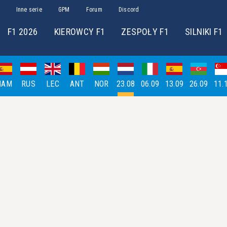
Inne serie
GPM
Forum
Discord
F1 2026
KIEROWCY F1
ZESPOŁY F1
SILNIKI F1
HAM
RUS
LEC
ANT
NOR
23.08
06.09
13.09
26.09
11.