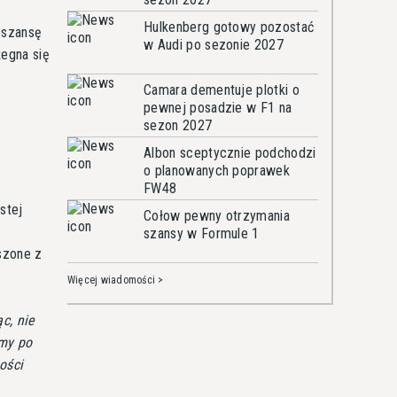
Hulkenberg gotowy pozostać
 szansę
w Audi po sezonie 2027
egna się
Camara dementuje plotki o
pewnej posadzie w F1 na
sezon 2027
Albon sceptycznie podchodzi
o planowanych poprawek
FW48
stej
Cołow pewny otrzymania
szansy w Formule 1
szone z
Więcej wiadomości >
c, nie
my po
ności