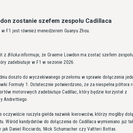
don zostanie szefem zespołu Cadillaca
ii w F1 jest również menedżerem Guanyu Zhou.
it z
Blicka
informuje, że Graeme Lowdon ma zostać szefem zespoł
który zadebiutuje w F1 w sezonie 2026.
dniu doszło do wyczekiwanego przełomu w sprawie dołączenia jed
awki Formuły 1. Ostatecznie potwierdzono, że za niespełna półtora 
ortów motorowych zadebiutuje Cadillac, który będzie korzystał z
ry Andrettiego.
 oczywiście ruszyła giełda nazwisk kierowców, którzy mogliby doł
tu. Wśród kandydatów do dołączenia do Cadillaca wymieniano już ta
jak Daniel Ricciardo, Mick Schumacher czy Valtteri Bottas.