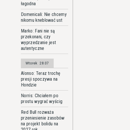
łagodna
Domenicali: Nie chcemy
nikomu kneblować ust
Marko: Fani nie są
przekonani, czy
wyprzedzanie jest
autentyczne
Wtorek
28.07
Alonso: Teraz trochę
presji spoczywa na
Hondzie
Norris: Chciałem po
prostu wygrać wyścig
Red Bull rozważa
przeniesienie zasobów
na projekt bolidu na
2027 rok