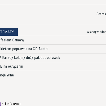
Stars
 TEMATY
Więcej wiado
Rafaelem Camarą
akietem poprawek na GP Austrii
P Kanady kolejny duży pakiet poprawek
y na okrążeniu
moja wina