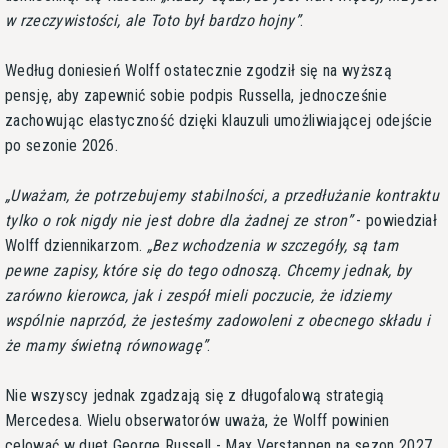
w rzeczywistości, ale Toto był bardzo hojny
.
Według doniesień Wolff ostatecznie zgodził się na wyższą
pensję, aby zapewnić sobie podpis Russella, jednocześnie
zachowując elastyczność dzięki klauzuli umożliwiającej odejście
po sezonie 2026.
Uważam, że potrzebujemy stabilności, a przedłużanie kontraktu
tylko o rok nigdy nie jest dobre dla żadnej ze stron
- powiedział
Wolff dziennikarzom.
Bez wchodzenia w szczegóły, są tam
pewne zapisy, które się do tego odnoszą. Chcemy jednak, by
zarówno kierowca, jak i zespół mieli poczucie, że idziemy
wspólnie naprzód, że jesteśmy zadowoleni z obecnego składu i
że mamy świetną równowagę
.
Nie wszyscy jednak zgadzają się z długofalową strategią
Mercedesa. Wielu obserwatorów uważa, że Wolff powinien
celować w duet George Russell - Max Verstappen na sezon 2027,