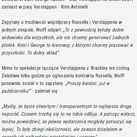
zamiast w parę Verstappen - Kimi Antonelli.
Zapytany o możliwość współpracy Russella i Verstappena w
jednym zespole, Wolff odparł:
To z pewnością byłoby dobre
widowisko dla wszystkich, ale nie chcemy generować żadnych
plotek. Kimi i George to kierowcy, z którymi chcemy pracować w
przyszłości. To dobry skład
.
Mimo to spekulacje łączące Verstappena z Brackley nie cichną.
Zaledwie kilka godzin po ogłoszeniu kontraktu Russella, Wolff
ponownie został o to zapytany.
Proszę bardzo: już w
październiku!
- zaśmiał się.
Myślę, że bycie otwartym i transparentnym to najlepsza droga
naprzód. Czasem trochę się to na tobie odbija. A patrząc wstecz,
można powiedzieć, że pewne wydarzenia mogłyby potoczyć się
lepiej. To były zbiegi okoliczności, ale zawsze działałem w
sposób jak najbardziej prostolinijny i uczciwy
.