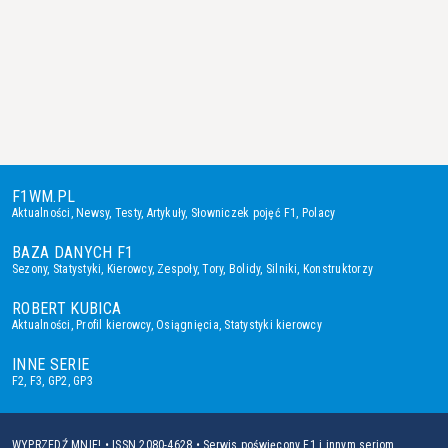
F1WM.PL
Aktualności
,
Newsy
,
Testy
,
Artykuły
,
Słowniczek pojęć F1
,
Polacy
BAZA DANYCH F1
Sezony
,
Statystyki
,
Kierowcy
,
Zespoły
,
Tory
,
Bolidy
,
Silniki
,
Konstruktorzy
ROBERT KUBICA
Aktualności
,
Profil kierowcy
,
Osiągnięcia
,
Statystyki kierowcy
INNE SERIE
F2
,
F3
,
GP2
,
GP3
WYPRZEDŹ MNIE! • ISSN 2080-4628 • Serwis poświęcony F1 i innym seriom