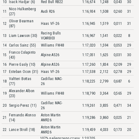
10
Isack Hadjar (6)
Red Bull RB22
1:16,674
1,248
0,043
30
Nico Hulkenberg
11
Audi R26
1:16,934
1,508
0,260
31
(27)
Oliver Bearman
12
Haas VF-26
1:16,945
1,519
0,011
31
(87)
Racing Bulls
13
Liam Lawson (30)
1:16,967
1,541
0,022
8
VCARB03
14
Carlos Sainz (55)
Williams FW48
1:17,020
1,594
0,053
29
Franco Colapinto
15
Alpine A526
1:17,051
1,625
0,031
30
(43)
16
Pierre Gasly (10)
Alpine A526
1:17,260
1,834
0,209
29
17
Esteban Ocon (31)
Haas VF-26
1:17,538
2,112
0,278
29
Valtteri Bottas
Cadillac MAC-
18
1:18,225
2,799
0,687
6
(77)
26
Alexander Albon
19
Williams FW48
1:18,790
3,364
0,565
29
(23)
Cadillac MAC-
20
Sergio Perez (11)
1:19,261
3,835
0,471
34
26
Fernando Alonso
Aston Martin
21
1:19,286
3,860
0,025
21
(14)
AMR26
Aston Martin
22
Lance Stroll (18)
1:19,459
4,033
0,173
20
AMR26
107% najlepszego czasu: 1:20,705