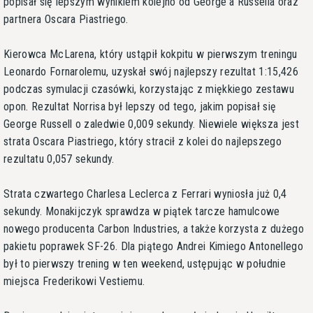
popisał się lepszym wynikiem kolejno od George'a Russella oraz
partnera Oscara Piastriego.
Kierowca McLarena, który ustąpił kokpitu w pierwszym treningu
Leonardo Fornarolemu, uzyskał swój najlepszy rezultat 1:15,426
podczas symulacji czasówki, korzystając z miękkiego zestawu
opon. Rezultat Norrisa był lepszy od tego, jakim popisał się
George Russell o zaledwie 0,009 sekundy. Niewiele większa jest
strata Oscara Piastriego, który stracił z kolei do najlepszego
rezultatu 0,057 sekundy.
Strata czwartego Charlesa Leclerca z Ferrari wyniosła już 0,4
sekundy. Monakijczyk sprawdza w piątek tarcze hamulcowe
nowego producenta Carbon Industries, a także korzysta z dużego
pakietu poprawek SF-26. Dla piątego Andrei Kimiego Antonellego
był to pierwszy trening w ten weekend, ustępując w południe
miejsca Frederikowi Vestiemu.