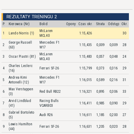
REZULTATY TRENINGU 2
P.
Kierowca (Nr)
Bolid
Opony
Czas okr.
Strata
Odstęp
Okr.
McLaren
1
Lando Norris (1)
1:15,426
30
MCL40
George Russell
Mercedes F1
2
1:15,435
0,009
0,009
28
(63)
W17
McLaren
3
Oscar Piastri (81)
1:15,483
0,057
0,048
24
MCL40
Charles Leclerc
4
Ferrari SF-26
1:15,799
0,373
0,316
29
(16)
Andrea Kimi
Mercedes F1
5
1:16,015
0,589
0,216
31
Antonelli (12)
W17
Max Verstappen
6
Red Bull RB22
1:16,321
0,895
0,306
33
(3)
Arvid Lindblad
Racing Bulls
7
1:16,411
0,985
0,090
29
(41)
VCARB03
Gabriel Bortoleto
8
Audi R26
1:16,611
1,185
0,200
27
(5)
Lewis Hamilton
9
Ferrari SF-26
1:16,631
1,205
0,020
28
(44)