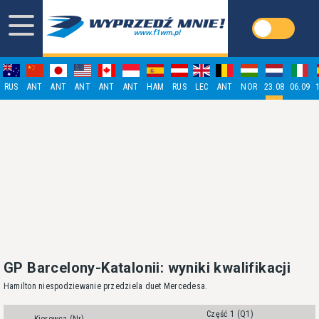
RUS
ANT
ANT
ANT
ANT
ANT
HAM
RUS
LEC
ANT
NOR
23.08
06.09
GP Barcelony-Katalonii: wyniki kwalifikacji
Hamilton niespodziewanie przedziela duet Mercedesa.
Część 1 (Q1)