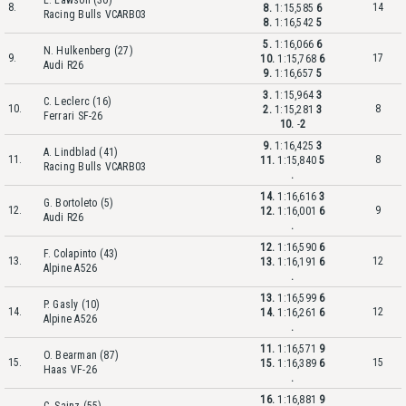
L. Lawson (30)
8.
14
8.
1:15,585
6
Racing Bulls VCARB03
8.
1:16,542
5
5.
1:16,066
6
N. Hulkenberg (27)
9.
17
10.
1:15,768
6
Audi R26
9.
1:16,657
5
3.
1:15,964
3
C. Leclerc (16)
10.
8
2.
1:15,281
3
Ferrari SF-26
10.
-
2
9.
1:16,425
3
A. Lindblad (41)
11.
8
11.
1:15,840
5
Racing Bulls VCARB03
.
14.
1:16,616
3
G. Bortoleto (5)
12.
9
12.
1:16,001
6
Audi R26
.
12.
1:16,590
6
F. Colapinto (43)
13.
12
13.
1:16,191
6
Alpine A526
.
13.
1:16,599
6
P. Gasly (10)
14.
12
14.
1:16,261
6
Alpine A526
.
11.
1:16,571
9
O. Bearman (87)
15.
15
15.
1:16,389
6
Haas VF-26
.
16.
1:16,881
9