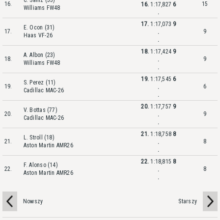
C. Sainz (55)
16.
15
16.
1:17,827
6
Williams FW48
.
17.
1:17,073
9
E. Ocon (31)
17.
9
.
Haas VF-26
.
18.
1:17,424
9
A. Albon (23)
18.
9
.
Williams FW48
.
19.
1:17,545
6
S. Perez (11)
19.
6
.
Cadillac MAC-26
.
20.
1:17,757
9
V. Bottas (77)
20.
9
.
Cadillac MAC-26
.
21.
1:18,758
8
L. Stroll (18)
21.
8
.
Aston Martin AMR26
.
22.
1:18,815
8
F. Alonso (14)
22.
8
.
Aston Martin AMR26
.
Nowszy
Starszy