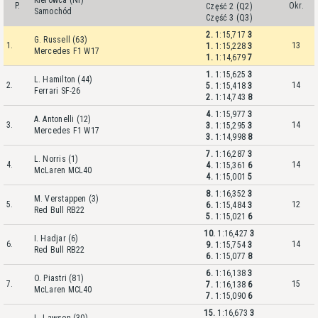
Kierowca (Nr)
P.
Okr.
Część 2 (Q2)
Samochód
Część 3 (Q3)
2.
1:15,717
3
G. Russell (63)
1.
13
1.
1:15,228
3
Mercedes F1 W17
1.
1:14,679
7
1.
1:15,625
3
L. Hamilton (44)
2.
14
5.
1:15,418
3
Ferrari SF-26
2.
1:14,743
8
4.
1:15,977
3
A. Antonelli (12)
3.
14
3.
1:15,295
3
Mercedes F1 W17
3.
1:14,998
8
7.
1:16,287
3
L. Norris (1)
4.
14
4.
1:15,361
6
McLaren MCL40
4.
1:15,001
5
8.
1:16,352
3
M. Verstappen (3)
5.
12
6.
1:15,484
3
Red Bull RB22
5.
1:15,021
6
10.
1:16,427
3
I. Hadjar (6)
6.
14
9.
1:15,754
3
Red Bull RB22
6.
1:15,077
8
6.
1:16,138
3
O. Piastri (81)
7.
15
7.
1:16,138
6
McLaren MCL40
7.
1:15,090
6
15.
1:16,673
3