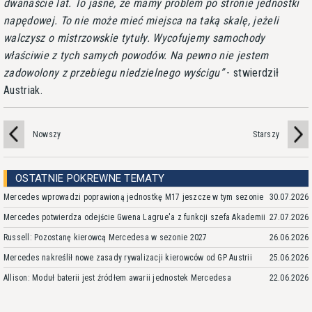
dwanaście lat. To jasne, że mamy problem po stronie jednostki
napędowej. To nie może mieć miejsca na taką skalę, jeżeli
walczysz o mistrzowskie tytuły. Wycofujemy samochody
właściwie z tych samych powodów. Na pewno nie jestem
zadowolony z przebiegu niedzielnego wyścigu
- stwierdził
Austriak.
Nowszy
Starszy
OSTATNIE POKREWNE TEMATY
Mercedes wprowadzi poprawioną jednostkę M17 jeszcze w tym sezonie
30.07.2026
Mercedes potwierdza odejście Gwena Lagrue'a z funkcji szefa Akademii
27.07.2026
Russell: Pozostanę kierowcą Mercedesa w sezonie 2027
26.06.2026
Mercedes nakreślił nowe zasady rywalizacji kierowców od GP Austrii
25.06.2026
Allison: Moduł baterii jest źródłem awarii jednostek Mercedesa
22.06.2026