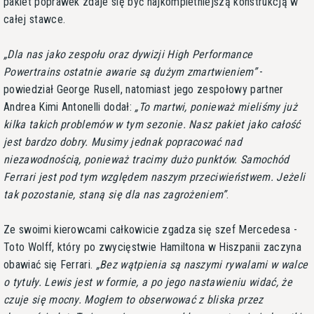
pakiet poprawek zdaje się być najkompletniejszą konstrukcją w
całej stawce.
Dla nas jako zespołu oraz dywizji High Performance
Powertrains ostatnie awarie są dużym zmartwieniem
-
powiedział George Rusell, natomiast jego zespołowy partner
Andrea Kimi Antonelli dodał:
To martwi, ponieważ mieliśmy już
kilka takich problemów w tym sezonie. Nasz pakiet jako całość
jest bardzo dobry. Musimy jednak popracować nad
niezawodnością, ponieważ tracimy dużo punktów. Samochód
Ferrari jest pod tym względem naszym przeciwieństwem. Jeżeli
tak pozostanie, staną się dla nas zagrożeniem
.
Ze swoimi kierowcami całkowicie zgadza się szef Mercedesa -
Toto Wolff, który po zwycięstwie Hamiltona w Hiszpanii zaczyna
obawiać się Ferrari.
Bez wątpienia są naszymi rywalami w walce
o tytuły. Lewis jest w formie, a po jego nastawieniu widać, że
czuje się mocny. Mogłem to obserwować z bliska przez