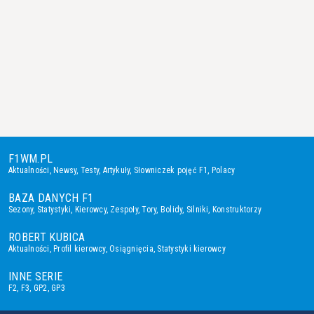
F1WM.PL
Aktualności
,
Newsy
,
Testy
,
Artykuły
,
Słowniczek pojęć F1
,
Polacy
BAZA DANYCH F1
Sezony
,
Statystyki
,
Kierowcy
,
Zespoły
,
Tory
,
Bolidy
,
Silniki
,
Konstruktorzy
ROBERT KUBICA
Aktualności
,
Profil kierowcy
,
Osiągnięcia
,
Statystyki kierowcy
INNE SERIE
F2
,
F3
,
GP2
,
GP3