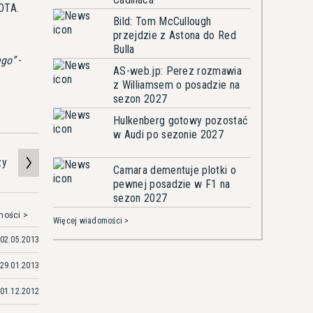
OTA.
Bild: Tom McCullough
przejdzie z Astona do Red
Bulla
ego
-
AS-web.jp: Perez rozmawia
z Williamsem o posadzie na
sezon 2027
Hulkenberg gotowy pozostać
w Audi po sezonie 2027
zy
Camara dementuje plotki o
pewnej posadzie w F1 na
sezon 2027
mości >
Więcej wiadomości >
02.05.2013
29.01.2013
01.12.2012