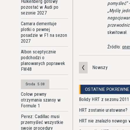
Hulkenberg gotowy
pomyśleć
-
pozostać w Audi po
Myślę jedn
sezonie 2027
negocjowan
Camara dementuje
przewodnic
plotki o pewnej
skwitował.
posadzie w F1 na sezon
2027
Źródło:
one
Albon sceptycznie
podchodzi o
planowanych poprawek
Nowszy
FW48
Środa
5.08
OSTATNIE POKREWNE
Cołow pewny
Bolidy HRT z sezonu 2011
otrzymania szansy w
Formule 1
HRT zostanie uratowane?
Perez: Cadillac musi
HRT nie znalazło nowego w
przemyśleć wszystkie
swoje procedury