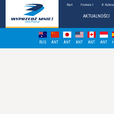
Start
Formuła 1
R. Kubica
AKTUALNOŚCI
RUS
ANT
ANT
ANT
ANT
ANT