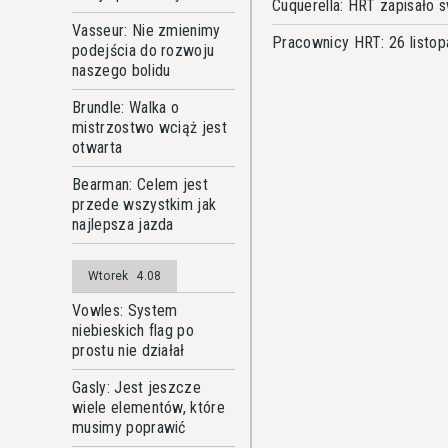
Cuquerella: HRT zapisało sw
Vasseur: Nie zmienimy
Pracownicy HRT: 26 listo
podejścia do rozwoju
naszego bolidu
Brundle: Walka o
mistrzostwo wciąż jest
otwarta
Bearman: Celem jest
przede wszystkim jak
najlepsza jazda
Wtorek
4.08
Vowles: System
niebieskich flag po
prostu nie działał
Gasly: Jest jeszcze
wiele elementów, które
musimy poprawić