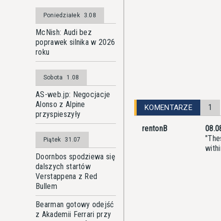
Poniedziałek
3.08
McNish: Audi bez
poprawek silnika w 2026
roku
Sobota
1.08
AS-web.jp: Negocjacje
Alonso z Alpine
1
KOMENTARZE
przyspieszyły
rentonB
08.0
"The
Piątek
31.07
with
Doornbos spodziewa się
dalszych startów
Verstappena z Red
Bullem
Bearman gotowy odejść
z Akademii Ferrari przy