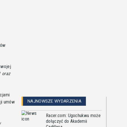
łów
swojej
1 oraz
cjami
NAJNOWSZE WYDARZENIA
cji umów
Racer.com: Ugochukwu może
dołączyć do Akademii
w
Cadillaca