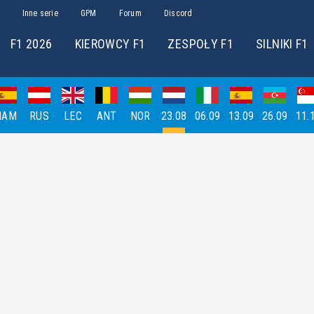
Inne serie
GPM
Forum
Discord
F1 2026
KIEROWCY F1
ZESPOŁY F1
SILNIKI F1
HAM
RUS
LEC
ANT
NOR
23.08
06.09
13.09
26.09
11.