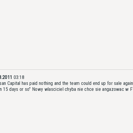
8.2011
03:18
san Capital has paid nothing and the team could end up for sale agai
in 15 days or so" Nowy wlasciciel chyba nie chce sie angazowac w F