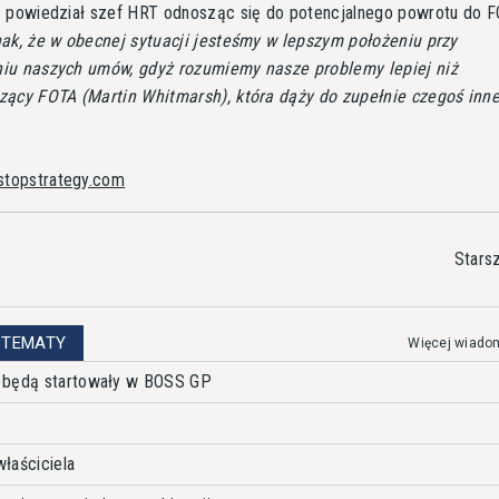
 powiedział szef HRT odnosząc się do potencjalnego powrotu do F
ak, że w obecnej sytuacji jesteśmy w lepszym położeniu przy
iu naszych umów, gdyż rozumiemy nasze problemy lepiej niż
zący FOTA (Martin Whitmarsh), która dąży do zupełnie czegoś inn
stopstrategy.com
Stars
 TEMATY
Więcej wiado
 będą startowały w BOSS GP
łaściciela