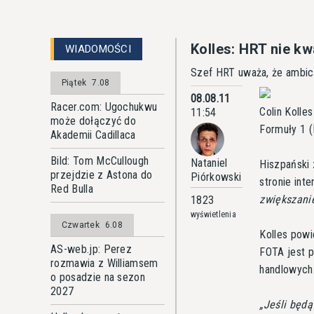
Kolles: HRT nie k
WIADOMOŚCI
Szef HRT uważa, że ambic
Piątek
7.08
08.08.11
Racer.com: Ugochukwu
Colin Kolles
11:54
może dołączyć do
Formuły 1 (
Akademii Cadillaca
Bild: Tom McCullough
Nataniel
Hiszpański 
przejdzie z Astona do
Piórkowski
stronie int
Red Bulla
zwiększanie
1823
wyświetlenia
Czwartek
6.08
Kolles powi
AS-web.jp: Perez
FOTA jest 
rozmawia z Williamsem
handlowych
o posadzie na sezon
2027
Jeśli będą