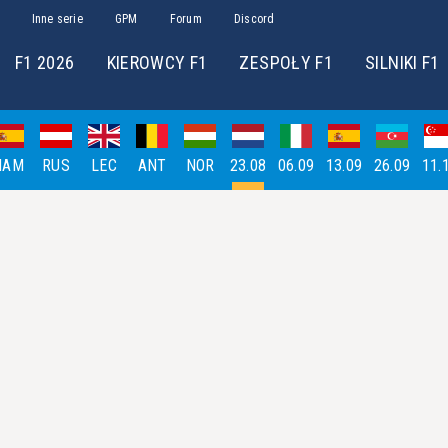
Inne serie
GPM
Forum
Discord
F1 2026
KIEROWCY F1
ZESPOŁY F1
SILNIKI F1
HAM
RUS
LEC
ANT
NOR
23.08
06.09
13.09
26.09
11.