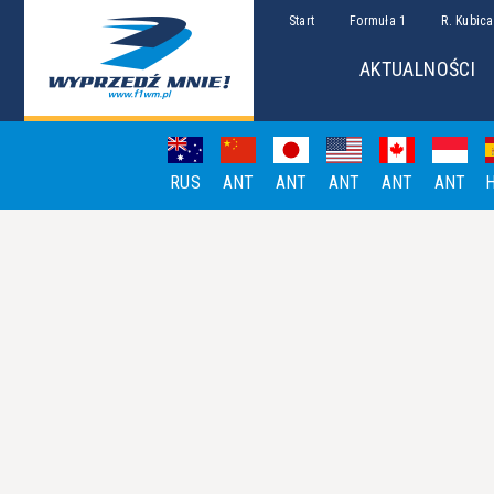
Start
Formuła 1
R. Kubica
AKTUALNOŚCI
RUS
ANT
ANT
ANT
ANT
ANT