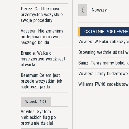
Perez: Cadillac musi
Nowszy
przemyśleć wszystkie
swoje procedury
Vasseur: Nie zmienimy
OSTATNIE POKREWNE
podejścia do rozwoju
Vowles: W Baku zobaczyci
naszego bolidu
Browning weźmie udział w t
Brundle: Walka o
mistrzostwo wciąż jest
Sainz: Teraz mamy bolid, 
otwarta
Vowles: Limity budżetowe 
Bearman: Celem jest
przede wszystkim jak
Williams FW48 zadebiutowa
najlepsza jazda
Wtorek
4.08
Vowles: System
niebieskich flag po
prostu nie działał