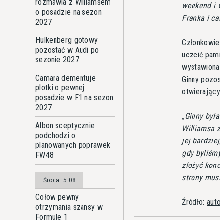
rozmawia z Williamsem
weekend i w
o posadzie na sezon
Franka i ca
2027
Hulkenberg gotowy
Członkowie 
pozostać w Audi po
uczcić pami
sezonie 2027
wystawiona 
Camara dementuje
Ginny pozo
plotki o pewnej
otwierając
posadzie w F1 na sezon
2027
Ginny była
Albon sceptycznie
Williamsa z
podchodzi o
jej bardzie
planowanych poprawek
gdy byliśm
FW48
złożyć kond
strony musi
Środa
5.08
Cołow pewny
Źródło:
aut
otrzymania szansy w
Formule 1