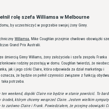
ełnił rolę szefa Williamsa w Melbourne
 domu, by uczestniczyć w pogrzebie swojej żony Ginny.
echniczny
Williamsa
, Mike Coughlan przejmie chwilowo obowiązki sz
czas Grand Prix Australii.
e śmiercią Ginny Williams, żony założyciela i szefa zespołu Franka
członkowie rodziny pozostają w domu. Coughlan twierdzi, że nieobe
nka, jak i jego córki Claire, która odpowiada za dział marketingu i
 oznacza, że będzie on pełnił czynności związane z funkcją obydwu
e taka potrzeba.
a ten weekend, dopóki Claire nie będzie w stanie powrócić. To bar
 środek, którym chcemy wesprzeć Claire. Jestem wielkim sympat
e to zarówno Claire i Frank. Powiedziałem, że przejmę obowiązki Cl