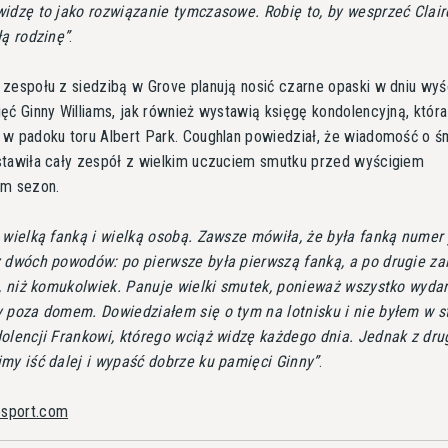
idzę to jako rozwiązanie tymczasowe. Robię to, by wesprzeć Clair
łą rodzinę
.
zespołu z siedzibą w Grove planują nosić czarne opaski w dniu wyś
ęć Ginny Williams, jak również wystawią księgę kondolencyjną, któr
w padoku toru Albert Park. Coughlan powiedział, że wiadomość o ś
stawiła cały zespół z wielkim uczuciem smutku przed wyścigiem
ym sezon.
 wielką fanką i wielką osobą. Zawsze mówiła, że była fanką numer
 dwóch powodów: po pierwsze była pierwszą fanką, a po drugie za
j, niż komukolwiek. Panuje wielki smutek, ponieważ wszystko wydar
y poza domem. Dowiedziałem się o tym na lotnisku i nie byłem w s
olencji Frankowi, którego wciąż widzę każdego dnia. Jednak z dru
my iść dalej i wypaść dobrze ku pamięci Ginny
.
osport.com