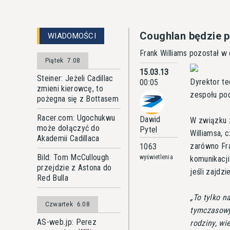
Coughlan będzie p
WIADOMOŚCI
Frank Williams pozostał w
Piątek
7.08
15.03.13
Steiner: Jeżeli Cadillac
Dyrektor t
00:05
zmieni kierowcę, to
zespołu pod
pożegna się z Bottasem
Racer.com: Ugochukwu
Dawid
W związku z
może dołączyć do
Pytel
Williamsa, 
Akademii Cadillaca
zarówno Fra
1063
Bild: Tom McCullough
wyświetlenia
komunikacji
przejdzie z Astona do
jeśli zajdzi
Red Bulla
To tylko n
Czwartek
6.08
tymczasowy
AS-web.jp: Perez
rodziny, wi