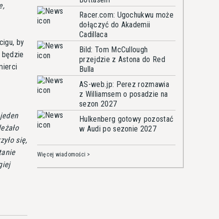
e,
Racer.com: Ugochukwu może
dołączyć do Akademii
Cadillaca
cigu, by
Bild: Tom McCullough
a będzie
przejdzie z Astona do Red
mierci
Bulla
AS-web.jp: Perez rozmawia
z Williamsem o posadzie na
sezon 2027
 jeden
Hulkenberg gotowy pozostać
leżało
w Audi po sezonie 2027
zyło się,
tanie
Więcej wiadomości >
giej