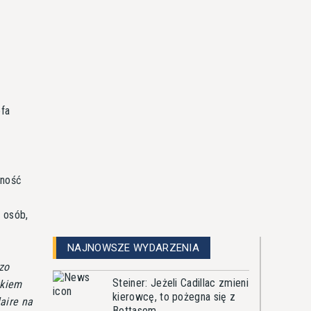
efa
cność
 osób,
NAJNOWSZE WYDARZENIA
dzo
Steiner: Jeżeli Cadillac zmieni
ykiem
kierowcę, to pożegna się z
aire na
Bottasem