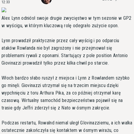
12:33
Alex Lynn odniósł swoje drugie zwycięstwo w tym sezonie w GP2
w wyścigu, w którym kluczową rolę odegrało zużycie opon.
Lynn prowadził praktycznie przez cały wyścig i po odparciu
ataków Rowlanda nie był zagrożony i nie przejmował się
problemami rywali z oponami. Startujący z pole position Antonio
Giovinazzi prowadził tylko przez kilka chwil po starcie.
Włoch bardzo słabo ruszył z miejsca i Lynn z Rowlandem szybko
go minęli. Giovinazzi utrzymał się na trzecim miejscu dzięki
wypchnięciu z toru Arthura Pika, za co później otrzymał karę
czasową. Wirtualny samochód bezpieczeństwa pojawił się na
trasie gdy Jeffri zderzył się z Nato w ósmym zakręcie.
Podczas restartu, Rowalnd niemal uległ GIovinazziemu, a ich walka
ostatecznie zakończyła się kontaktem w ósmym wirażu, co