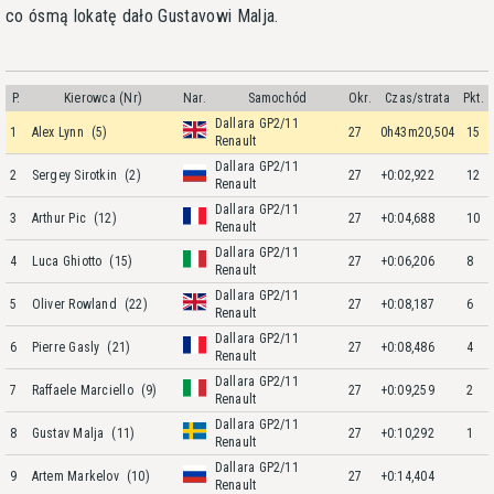
co ósmą lokatę dało Gustavowi Malja.
P.
Kierowca (Nr)
Nar.
Samochód
Okr.
Czas/strata
Pkt.
Dallara GP2/11
1
Alex Lynn
(5)
27
0h43m20,504
15
Renault
Dallara GP2/11
2
Sergey Sirotkin
(2)
27
+0:02,922
12
Renault
Dallara GP2/11
3
Arthur Pic
(12)
27
+0:04,688
10
Renault
Dallara GP2/11
4
Luca Ghiotto
(15)
27
+0:06,206
8
Renault
Dallara GP2/11
5
Oliver Rowland
(22)
27
+0:08,187
6
Renault
Dallara GP2/11
6
Pierre Gasly
(21)
27
+0:08,486
4
Renault
Dallara GP2/11
7
Raffaele Marciello
(9)
27
+0:09,259
2
Renault
Dallara GP2/11
8
Gustav Malja
(11)
27
+0:10,292
1
Renault
Dallara GP2/11
9
Artem Markelov
(10)
27
+0:14,404
Renault