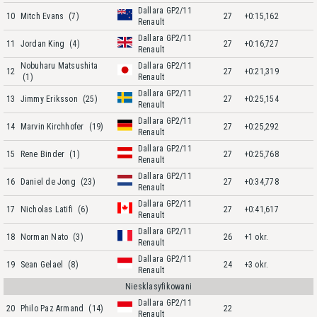
Dallara GP2/11
10
Mitch Evans
(7)
27
+0:15,162
Renault
Dallara GP2/11
11
Jordan King
(4)
27
+0:16,727
Renault
Nobuharu Matsushita
Dallara GP2/11
12
27
+0:21,319
(1)
Renault
Dallara GP2/11
13
Jimmy Eriksson
(25)
27
+0:25,154
Renault
Dallara GP2/11
14
Marvin Kirchhofer
(19)
27
+0:25,292
Renault
Dallara GP2/11
15
Rene Binder
(1)
27
+0:25,768
Renault
Dallara GP2/11
16
Daniel de Jong
(23)
27
+0:34,778
Renault
Dallara GP2/11
17
Nicholas Latifi
(6)
27
+0:41,617
Renault
Dallara GP2/11
18
Norman Nato
(3)
26
+1 okr.
Renault
Dallara GP2/11
19
Sean Gelael
(8)
24
+3 okr.
Renault
Niesklasyfikowani
Dallara GP2/11
20
Philo Paz Armand
(14)
22
Renault