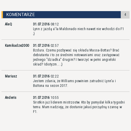
KOMENTARZE
4
AleQ
31.07.2016
08:12
Lynn z jazdą a'la Maldonado niech nawet nie wchodzi do F1
;)
Kamikadze2000
31.07.2016
02:57
Bzdura. Czemu pozbywać się składu Massa-Bottas? Brać
debiutanta i to ze średnimi notowaniami oraz zastępować
jednego "dziadka" drugim? I tworzyć w pełni angielski
skład? Idiotyzm... ;)
Mariusz
31.07.2016
02:22
Jestem zdania, że Williams powinien zatrudnić Lynn'a i
Buttona na sezon 2017.
Anderis
31.07.2016
10:55
Sirotkin już liderem mistrzostw. Kto by pomyślał kilka tygodni
temu. Mam nadzieję, że dostanie jakaś porządną szansę w
F1.