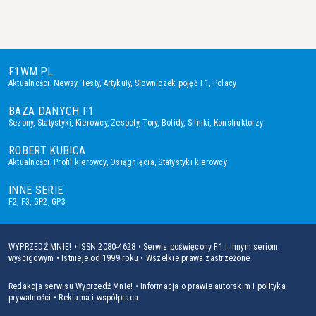
F1WM.PL
Aktualności
,
Newsy
,
Testy
,
Artykuły
,
Słowniczek pojęć F1
,
Polacy
BAZA DANYCH F1
Sezony
,
Statystyki
,
Kierowcy
,
Zespoły
,
Tory
,
Bolidy
,
Silniki
,
Konstruktorzy
ROBERT KUBICA
Aktualności
,
Profil kierowcy
,
Osiągnięcia
,
Statystyki kierowcy
INNE SERIE
F2
,
F3
,
GP2
,
GP3
WYPRZEDŹ MNIE! • ISSN 2080-4628 • Serwis poświęcony F1 i innym seriom
wyścigowym • Istnieje od 1999 roku • Wszelkie prawa zastrzeżone
Redakcja serwisu Wyprzedź Mnie!
•
Informacja o prawie autorskim i polityka
prywatności
•
Reklama i współpraca