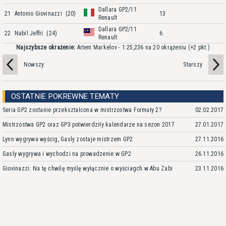
Dallara GP2/11
21
Antonio Giovinazzi
(20)
13
Renault
Dallara GP2/11
22
Nabil Jeffri
(24)
6
Renault
Najszybsze okrażenie:
Artem Markelov - 1:25,236 na 20 okrążeniu
(+2 pkt.)
Nowszy
Starszy
OSTATNIE POKREWNE TEMATY
Seria GP2 zostanie przekształcona w mistrzostwa Formuły 2?
02.02.2017
Mistrzostwa GP2 oraz GP3 potwierdziły kalendarze na sezon 2017
27.01.2017
Lynn wygrywa wyścig, Gasly zostaje mistrzem GP2
27.11.2016
Gasly wygrywa i wychodzi na prowadzenie w GP2
26.11.2016
Giovinazzi: Na tę chwilę myślę wyłącznie o wyściagch w Abu Zabi
23.11.2016