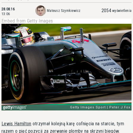
28.08.16
2054
Mateusz Szymkiewicz
wyświetlenia
13:06
Embed from Getty Images
Lewis Hamilton
otrzymał kolejną karę cofnięcia na starcie, tym
razem o pięć pozycji za zerwanie plomby na skrzyni biegów.