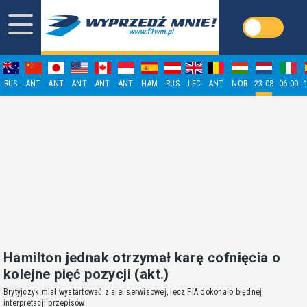
RUS
ANT
ANT
ANT
ANT
ANT
HAM
RUS
LEC
ANT
NOR
23.08
06.09
Hamilton jednak otrzymał karę cofnięcia o
kolejne pięć pozycji (akt.)
Brytyjczyk miał wystartować z alei serwisowej, lecz FIA dokonało błędnej
interpretacji przepisów