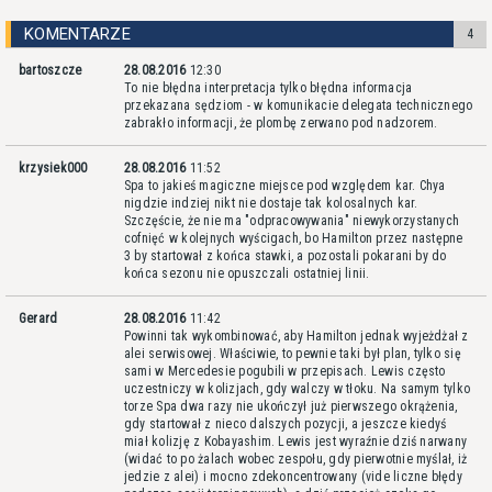
KOMENTARZE
4
bartoszcze
28.08.2016
12:30
To nie błędna interpretacja tylko błędna informacja
przekazana sędziom - w komunikacie delegata technicznego
zabrakło informacji, że plombę zerwano pod nadzorem.
krzysiek000
28.08.2016
11:52
Spa to jakieś magiczne miejsce pod względem kar. Chya
nigdzie indziej nikt nie dostaje tak kolosalnych kar.
Szczęście, że nie ma "odpracowywania" niewykorzystanych
cofnięć w kolejnych wyścigach, bo Hamilton przez następne
3 by startował z końca stawki, a pozostali pokarani by do
końca sezonu nie opuszczali ostatniej linii.
Gerard
28.08.2016
11:42
Powinni tak wykombinować, aby Hamilton jednak wyjeżdżał z
alei serwisowej. Właściwie, to pewnie taki był plan, tylko się
sami w Mercedesie pogubili w przepisach. Lewis często
uczestniczy w kolizjach, gdy walczy w tłoku. Na samym tylko
torze Spa dwa razy nie ukończył już pierwszego okrążenia,
gdy startował z nieco dalszych pozycji, a jeszcze kiedyś
miał kolizję z Kobayashim. Lewis jest wyraźnie dziś narwany
(widać to po żalach wobec zespołu, gdy pierwotnie myślał, iż
jedzie z alei) i mocno zdekoncentrowany (vide liczne błędy