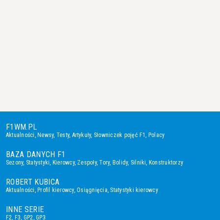
F1WM.PL
Aktualności
,
Newsy
,
Testy
,
Artykuły
,
Słowniczek pojęć F1
,
Polacy
BAZA DANYCH F1
Sezony
,
Statystyki
,
Kierowcy
,
Zespoły
,
Tory
,
Bolidy
,
Silniki
,
Konstruktorzy
ROBERT KUBICA
Aktualności
,
Profil kierowcy
,
Osiągnięcia
,
Statystyki kierowcy
INNE SERIE
F2
,
F3
,
GP2
,
GP3