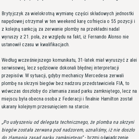
Brytyjczyk za wielokrotną wymianę części składowych jednostki
napędowej otrzymał w ten weekend karę cofnięcia o 55 pozycji i
z kolejną sankcją za zerwanie plomby na przekładni nadal
wyruszy z 21. pola, ze względu na fakt, iż Fernando Alonso nie
ustanowił czasu w kwalifikacjach.
Według wcześniejszego komunikatu, 31-latek miał wyruszyć z alei
serwisowej, lecz sędziowie dokonali błędnej interpretacji
przepisów. W sytuacji, gdyby mechanicy Mercedesa zerwali
plombę na skrzyni biegów bez nadzoru przedstawiciela FIA, to
wówczas doszłoby do złamania zasad parku zamkniętego, lecz na
miejscu była obecna osoba z Federacji i finalnie Hamilton został
ukarany kolejnym przesunięciem na starcie.
Po usłyszeniu od delegata technicznego, że plomba na skrzyni
biegów została zerwana pod nadzorem, uznaliśmy, iż nie doszło
do złamania zasad parku zamkniętego
- brzmi oświadczenie