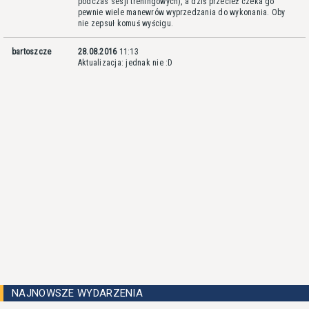
podczas sesji treningowych), a dziś przecież czeka go
pewnie wiele manewrów wyprzedzania do wykonania. Oby
nie zepsuł komuś wyścigu.
bartoszcze
28.08.2016
11:13
Aktualizacja: jednak nie :D
NAJNOWSZE WYDARZENIA