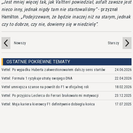
Jest mniej więcej tak, jak Valtteri powiedział, asfalt zawsze jest
nieco inny, jednak nigdy tam nie startowaliśmy
- przyznał
Hamilton.
Podejrzewam, że będzie inaczej niż na starym, jednak
czy to dobrze, czy nie, dowiemy się w niedzielę
.
Nowszy
Starszy
OSTATNIE POKREWNE TEMATY
Vettel: Po wypadku Huberta zakwestionowałem dalszy sens startów
24.06.2026
Vettel: Formuła 1 ryzykuje utratę swojego DNA
22.04.2026
Vettel umniejsza szanse na powrót do F1 w oficjalnej roli
18.02.2026
Vettel: Po przyjściu Leclerca do Ferrari brakowało mi motywacji
23.12.2025
Vettel: Moja kariera kierowcy F1 definitywnie dobiegła końca
17.07.2025