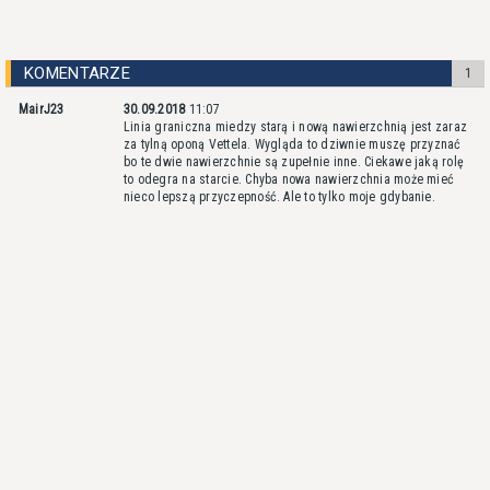
KOMENTARZE
1
MairJ23
30.09.2018
11:07
Linia graniczna miedzy starą i nową nawierzchnią jest zaraz
za tylną oponą Vettela. Wygląda to dziwnie muszę przyznać
bo te dwie nawierzchnie są zupełnie inne. Ciekawe jaką rolę
to odegra na starcie. Chyba nowa nawierzchnia może mieć
nieco lepszą przyczepność. Ale to tylko moje gdybanie.