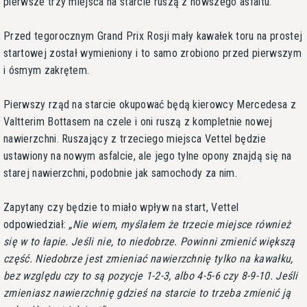
pierwsze trzy miejsca na starcie ruszą z nowszego asfaltu.
Przed tegorocznym Grand Prix Rosji mały kawałek toru na prostej
startowej został wymieniony i to samo zrobiono przed pierwszym
i ósmym zakrętem.
Pierwszy rząd na starcie okupować będą kierowcy Mercedesa z
Valtterim Bottasem na czele i oni ruszą z kompletnie nowej
nawierzchni. Ruszający z trzeciego miejsca Vettel będzie
ustawiony na nowym asfalcie, ale jego tylne opony znajdą się na
starej nawierzchni, podobnie jak samochody za nim.
Zapytany czy będzie to miało wpływ na start, Vettel
odpowiedział:
Nie wiem, myślałem że trzecie miejsce również
się w to łapie. Jeśli nie, to niedobrze. Powinni zmienić większą
część. Niedobrze jest zmieniać nawierzchnię tylko na kawałku,
bez względu czy to są pozycje 1-2-3, albo 4-5-6 czy 8-9-10. Jeśli
zmieniasz nawierzchnię gdzieś na starcie to trzeba zmienić ją