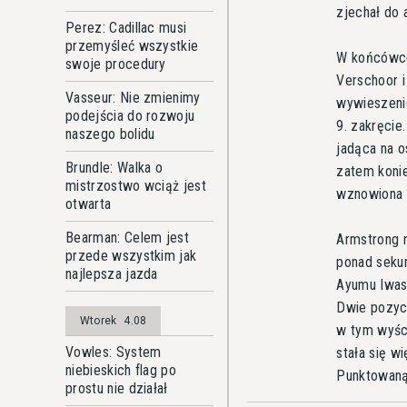
zjechał do 
Perez: Cadillac musi
przemyśleć wszystkie
W końcówce 
swoje procedury
Verschoor i
Vasseur: Nie zmienimy
wywieszenie
podejścia do rozwoju
9. zakręcie
naszego bolidu
jadąca na o
Brundle: Walka o
zatem koni
mistrzostwo wciąż jest
wznowiona n
otwarta
Bearman: Celem jest
Armstrong n
przede wszystkim jak
ponad seku
najlepsza jazda
Ayumu Iwasa
Dwie pozycj
Wtorek
4.08
w tym wyści
Vowles: System
stała się w
niebieskich flag po
Punktowaną 
prostu nie działał