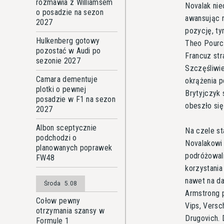
rozmawia z Williamsem
Novalak nie
o posadzie na sezon
awansując n
2027
pozycję, ty
Hulkenberg gotowy
Theo Pourc
pozostać w Audi po
Francuz str
sezonie 2027
Szczęśliwie
Camara dementuje
okrążenia p
plotki o pewnej
Brytyjczyk 
posadzie w F1 na sezon
obeszło się 
2027
Albon sceptycznie
Na czele st
podchodzi o
Novalakowi 
planowanych poprawek
podróżowali
FW48
korzystania
nawet na da
Środa
5.08
Armstrong p
Cołow pewny
Vips, Versc
otrzymania szansy w
Drugovich. 
Formule 1