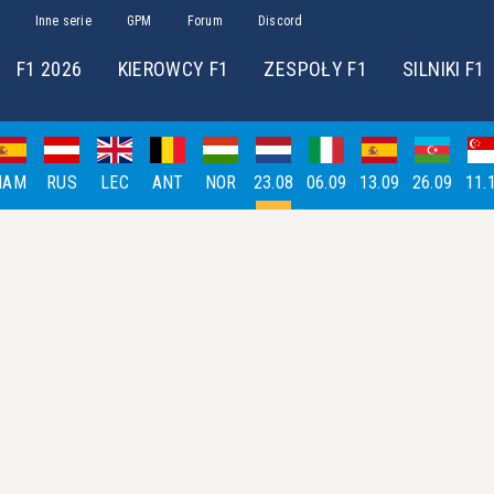
Inne serie
GPM
Forum
Discord
F1 2026
KIEROWCY F1
ZESPOŁY F1
SILNIKI F1
HAM
RUS
LEC
ANT
NOR
23.08
06.09
13.09
26.09
11.