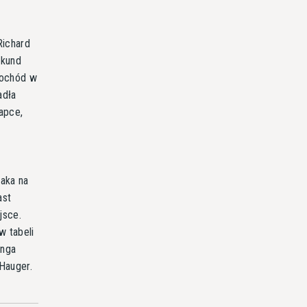
Richard
ekund
mochód w
adła
łapce,
laka na
ast
jsce.
w tabeli
onga
 Hauger.