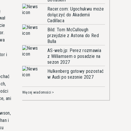
Racer.com: Ugochukwu może
ą
dołączyć do Akademii
wał
Cadillaca
cie
Bild: Tom McCullough
or.
przejdzie z Astona do Red
Dwa
Bulla
AS-web.jp: Perez rozmawia
or i
z Williamsem o posadzie na
sezon 2027
Hulkenberg gotowy pozostać
echać
w Audi po sezonie 2027
ch,
wości
Więcej wiadomości >
e, ani
ł
awson,
han i
ku