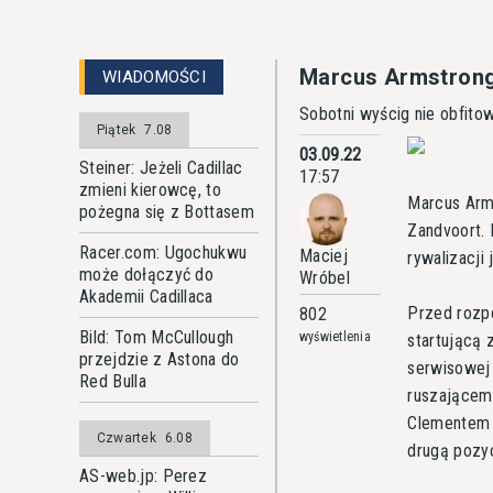
Marcus Armstrong
WIADOMOŚCI
Sobotni wyścig nie obfit
Piątek
7.08
03.09.22
Steiner: Jeżeli Cadillac
17:57
zmieni kierowcę, to
Marcus Arm
pożegna się z Bottasem
Zandvoort. 
Racer.com: Ugochukwu
Maciej
rywalizacji
może dołączyć do
Wróbel
Akademii Cadillaca
Przed rozp
802
Bild: Tom McCullough
wyświetlenia
startującą 
przejdzie z Astona do
serwisowej 
Red Bulla
ruszającemu
Clementem N
Czwartek
6.08
drugą pozy
AS-web.jp: Perez