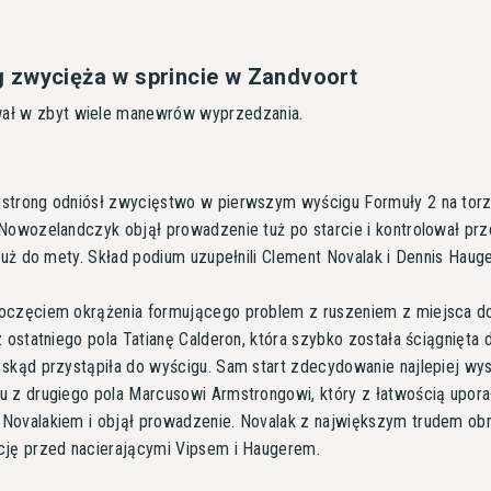
 zwycięża w sprincie w Zandvoort
ował w zbyt wiele manewrów wyprzedzania.
strong odniósł zwycięstwo w pierwszym wyścigu Formuły 2 na tor
Nowozelandczyk objął prowadzenie tuż po starcie i kontrolował prz
 już do mety. Skład podium uzupełnili Clement Novalak i Dennis Hauge
oczęciem okrążenia formującego problem z ruszeniem z miejsca d
z ostatniego pola Tatianę Calderon, która szybko została ściągnięta d
skąd przystąpiła do wyścigu. Sam start zdecydowanie najlepiej wy
 z drugiego pola Marcusowi Armstrongowi, który z łatwością uporał
ovalakiem i objął prowadzenie. Novalak z największym trudem obr
cję przed nacierającymi Vipsem i Haugerem.