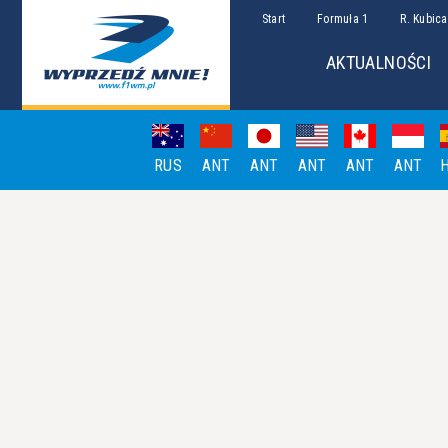
Start
Formuła 1
R. Kubica
AKTUALNOŚCI
RUS
ANT
ANT
ANT
ANT
ANT