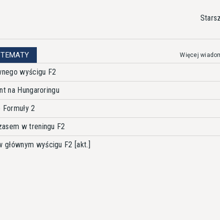
Stars
 TEMATY
Więcej wiado
wnego wyścigu F2
nt na Hungaroringu
e Formuły 2
zasem w treningu F2
 głównym wyścigu F2 [akt.]