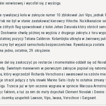
alei serwisowej i wycofał się z wyścigu.
rywalizacji koła w zakręcie numer 10 zblokował Juri Vips, jednak 
 tak nie był w stanie zaatakować kierowcy Hitecha. Na kilkanaście s
 żółtych flag spowodował z kolei Jehan Daruvala który obrócił sa
. Dosłownie chwilę później na wyjściu z drugiego zakrętu z toru wyp
statniej pozycji Tatiana Calderon. Kolumbijka utknęła w żwirowej pu
eczny był wyjazd samochodu bezpieczeństwa. Rywalizacja została
a jedno, ostatnie, 29. okrążenie.
ie dał się zaskoczyć po restarcie i momentalnie oddalił się od Nova
ndę. Świetnym manewrem w pierwszym zakręcie popisał się natomi
, który wyprzedził Richarda Verschoora i awansował na szóste mie
e stracił jadący z tyłu stawki Marino Sato i były to ostatnie zmiany 
gu. Trzecia już w tym sezonie wygrana w sprincie Marcusa Armstr
ięc faktem, a tuż za nim do mety dojechali Clement Novalak i Dennis
ósemkę uzupełnili Lawson, Vips, Iwasa, Verschoor i Sargeant.