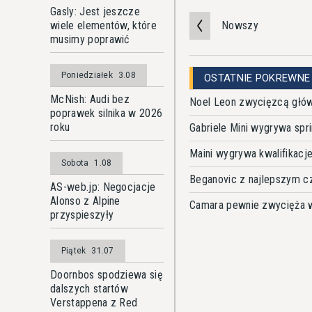
Gasly: Jest jeszcze
wiele elementów, które
Nowszy
musimy poprawić
Poniedziałek
3.08
OSTATNIE POKREWNE
McNish: Audi bez
Noel Leon zwycięzcą głó
poprawek silnika w 2026
roku
Gabriele Mini wygrywa spri
Maini wygrywa kwalifikacj
Sobota
1.08
Beganovic z najlepszym c
AS-web.jp: Negocjacje
Alonso z Alpine
Camara pewnie zwycięża w
przyspieszyły
Piątek
31.07
Doornbos spodziewa się
dalszych startów
Verstappena z Red