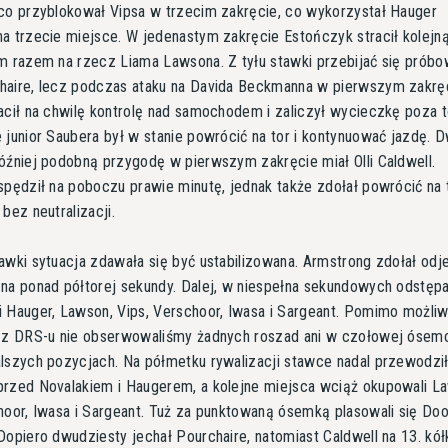
co przyblokował Vipsa w trzecim zakręcie, co wykorzystał Hauger
a trzecie miejsce. W jedenastym zakręcie Estończyk stracił kolejn
m razem na rzecz Liama Lawsona. Z tyłu stawki przebijać się próbo
haire, lecz podczas ataku na Davida Beckmanna w pierwszym zakrę
acił na chwilę kontrolę nad samochodem i zaliczył wycieczkę poza t
 junior Saubera był w stanie powrócić na tor i kontynuować jazdę. 
óźniej podobną przygodę w pierwszym zakręcie miał Olli Caldwell.
spędził na poboczu prawie minutę, jednak także zdołał powrócić na t
bez neutralizacji.
awki sytuacja zdawała się być ustabilizowana. Armstrong zdołał odj
na ponad półtorej sekundy. Dalej, w niespełna sekundowych odstępa
 Hauger, Lawson, Vips, Verschoor, Iwasa i Sargeant. Pomimo możli
 z DRS-u nie obserwowaliśmy żadnych roszad ani w czołowej ósemc
lszych pozycjach. Na półmetku rywalizacji stawce nadal przewodzi
rzed Novalakiem i Haugerem, a kolejne miejsca wciąż okupowali L
hoor, Iwasa i Sargeant. Tuż za punktowaną ósemką plasowali się Doo
Dopiero dwudziesty jechał Pourchaire, natomiast Caldwell na 13. kół