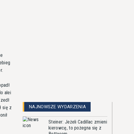
ze
ebieg
r.
opadł
o alei
szedł
NAJNOWSZE WYDARZENIA
 się z
onił
Steiner: Jeżeli Cadillac zmieni
kierowcę, to pożegna się z
Bottasem