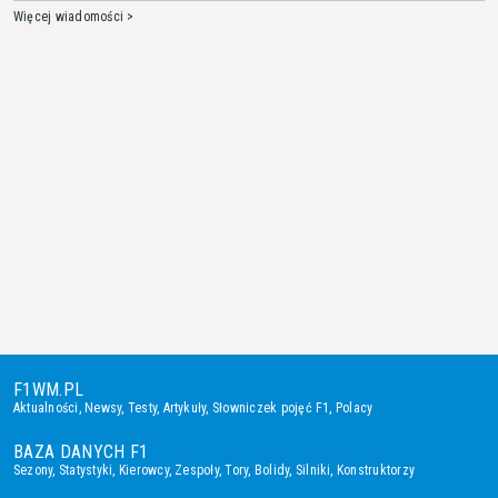
Więcej wiadomości >
F1WM.PL
Aktualności
,
Newsy
,
Testy
,
Artykuły
,
Słowniczek pojęć F1
,
Polacy
BAZA DANYCH F1
Sezony
,
Statystyki
,
Kierowcy
,
Zespoły
,
Tory
,
Bolidy
,
Silniki
,
Konstruktorzy