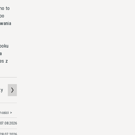
mo to
 po
ywania
 boku
a
es z
zy
mości >
07.08.2026
28.07.2026