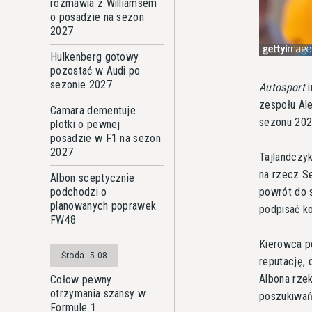
rozmawia z Williamsem
o posadzie na sezon
2027
Hulkenberg gotowy
pozostać w Audi po
sezonie 2027
Autosport
i
zespołu Al
Camara dementuje
sezonu 202
plotki o pewnej
posadzie w F1 na sezon
2027
Tajlandczyk
na rzecz S
Albon sceptycznie
powrót do s
podchodzi o
planowanych poprawek
podpisać ko
FW48
Kierowca p
Środa
5.08
reputację,
Albona rze
Cołow pewny
otrzymania szansy w
poszukiwań
Formule 1