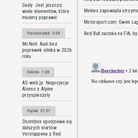
Gasly: Jest jeszcze
Mekies zapowiada utrzyma
wiele elementów, które
musimy poprawić
Motorsport.com: Gwen Lagr
Red Bull naciska na FIA, 
Poniedziałek
3.08
McNish: Audi bez
poprawek silnika w 2026
roku
Sobota
1.08
AS-web.jp: Negocjacje
Alonso z Alpine
przyspieszyły
Piątek
31.07
Doornbos spodziewa się
dalszych startów
Verstappena z Red