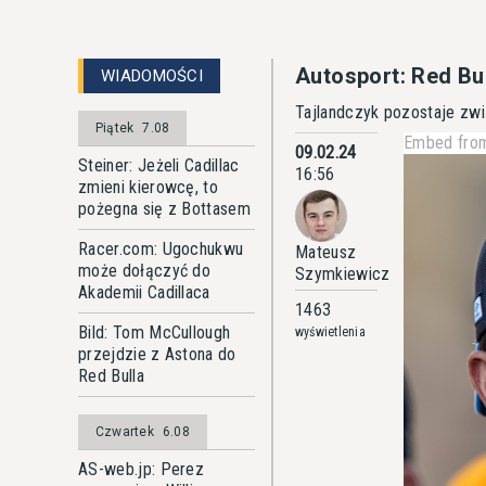
Autosport: Red Bu
WIADOMOŚCI
Tajlandczyk pozostaje zwi
Piątek
7.08
Embed from
09.02.24
Steiner: Jeżeli Cadillac
16:56
zmieni kierowcę, to
pożegna się z Bottasem
Racer.com: Ugochukwu
Mateusz
może dołączyć do
Szymkiewicz
Akademii Cadillaca
1463
Bild: Tom McCullough
wyświetlenia
przejdzie z Astona do
Red Bulla
Czwartek
6.08
AS-web.jp: Perez