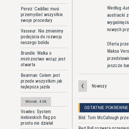
Według
Aut
Perez: Cadillac musi
przemyśleć wszystkie
austriacki 
swoje procedury
wygaśnięci
nowych prz
Vasseur: Nie zmienimy
podejścia do rozwoju
naszego bolidu
Oferta prz
Maksa Verst
Brundle: Walka o
przedstawi
mistrzostwo wciąż jest
otwarta
jeszcze ba
Bearman: Celem jest
przede wszystkim jak
Nowszy
najlepsza jazda
Wtorek
4.08
OSTATNIE POKREWNE
Vowles: System
niebieskich flag po
Bild: Tom McCullough prze
prostu nie działał
Red Bull rozważa przenies