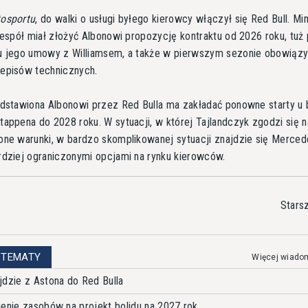
osportu
, do walki o usługi byłego kierowcy włączył się Red Bull. Mi
zespół miał złożyć Albonowi propozycję kontraktu od 2026 roku, tuż
u jego umowy z Williamsem, a także w pierwszym sezonie obowiąz
episów technicznych.
edstawiona Albonowi przez Red Bulla ma zakładać ponowne starty u
appena do 2028 roku. W sytuacji, w której Tajlandczyk zgodzi się n
one warunki, w bardzo skomplikowanej sytuacji znajdzie się Merced
rdziej ograniczonymi opcjami na rynku kierowców.
Stars
 TEMATY
Więcej wiado
jdzie z Astona do Red Bulla
ienie zasobów na projekt bolidu na 2027 rok