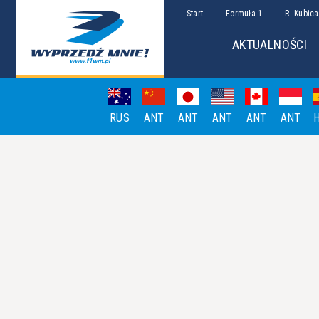
Start
Formuła 1
R. Kubica
AKTUALNOŚCI
RUS
ANT
ANT
ANT
ANT
ANT