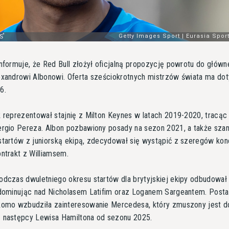
nformuje, że Red Bull złożył oficjalną propozycję powrotu do głów
exandrowi Albonowi. Oferta sześciokrotnych mistrzów świata ma do
6.
 reprezentował stajnię z Milton Keynes w latach 2019-2020, tracąc
ergio Pereza. Albon pozbawiony posady na sezon 2021, a także szan
tartów z juniorską ekipą, zdecydował się wystąpić z szeregów kon
ntrakt z Williamsem.
odczas dwuletniego okresu startów dla brytyjskiej ekipy odbudował
 dominując nad Nicholasem Latifim oraz Loganem Sargeantem. Post
komo wzbudziła zainteresowanie Mercedesa, który zmuszony jest d
 następcy Lewisa Hamiltona od sezonu 2025.