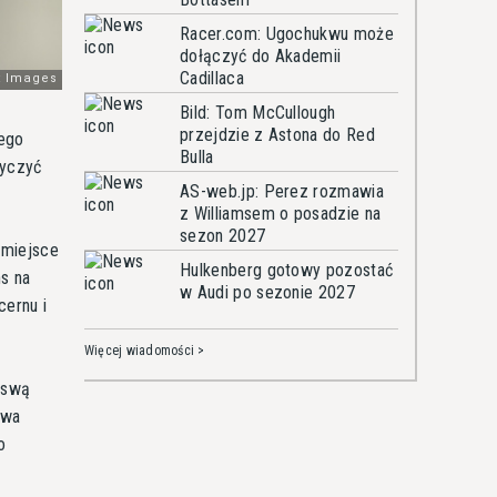
Racer.com: Ugochukwu może
dołączyć do Akademii
Cadillaca
Bild: Tom McCullough
przejdzie z Astona do Red
nego
Bulla
tyczyć
AS-web.jp: Perez rozmawia
z Williamsem o posadzie na
sezon 2027
 miejsce
Hulkenberg gotowy pozostać
s na
w Audi po sezonie 2027
cernu i
Więcej wiadomości >
 swą
awa
o