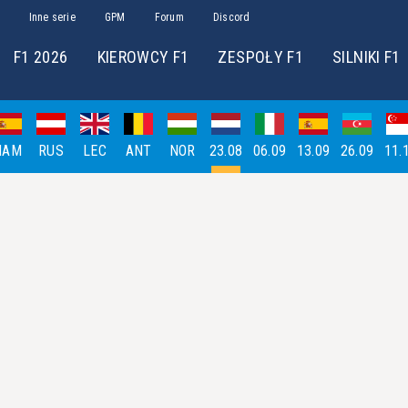
Inne serie
GPM
Forum
Discord
F1 2026
KIEROWCY F1
ZESPOŁY F1
SILNIKI F1
HAM
RUS
LEC
ANT
NOR
23.08
06.09
13.09
26.09
11.